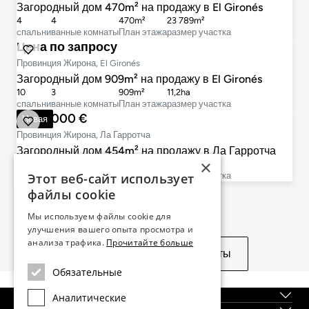
Загородный дом 470m² на продажу в El Gironés
4
4
470m²
23 789m²
cпальни
ванные комнаты
План этажа
размер участка
Цена по запросу
Провинция Жирона, El Gironés
Загородный дом 909m² на продажу в El Gironés
10
3
909m²
11,2ha
cпальни
ванные комнаты
План этажа
размер участка
1 590 000 €
Новая
Провинция Жирона, Ла Гарротча
Загородный дом 454m² на продажу в Ла Гарротча
×
9
5
454m²
7 558m²
Этот веб-сайт использует
cпальни
ванные комнаты
План этажа
размер участка
файлы cookie
Не нашли то, что искали?
Мы используем файлы cookie для
улучшения вашего опыта просмотра и
анализа трафика.
Прочитайте больше
Посмотреть похожие объекты
Обязательные
О нас
Аналитические