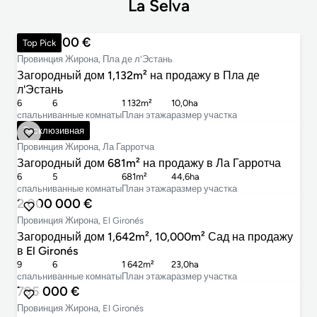
La Selva
2 300 000 €
Top Pick
Провинция Жирона, Пла де л'Эстань
Загородный дом 1,132m² на продажу в Пла де
л'Эстань
6
6
1 132m²
10,0ha
cпальни
ванные комнаты
План этажа
размер участка
1 845 000 €
Эксклюзивная
Провинция Жирона, Ла Гарротча
Загородный дом 681m² на продажу в Ла Гарротча
6
5
681m²
44,6ha
cпальни
ванные комнаты
План этажа
размер участка
2 000 000 €
Провинция Жирона, El Gironés
Загородный дом 1,642m², 10,000m² Сад на продажу
в El Gironés
9
6
1 642m²
23,0ha
cпальни
ванные комнаты
План этажа
размер участка
795 000 €
Провинция Жирона, El Gironés