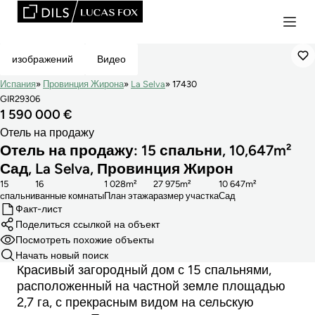
Сниженная Цена
изображений
Видео
Испания
Провинция Жирона
La Selva
17430
GIR29306
1 590 000 €
Отель на продажу
Отель на продажу: 15 спальни, 10,647m²
Сад, La Selva, Провинция Жирон
15
16
1 028m²
27 975m²
10 647m²
cпальни
ванные комнаты
План этажа
размер участка
Сад
Факт-лист
Поделиться ссылкой на объект
Посмотреть похожие объекты
Начать новый поиск
Красивый загородный дом с 15 спальнями,
расположенный на частной земле площадью
2,7 га, с прекрасным видом на сельскую