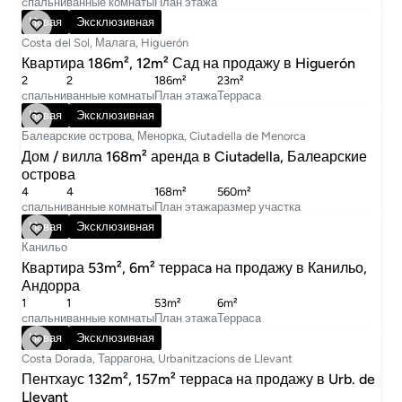
cпальни
ванные комнаты
План этажа
695 000 €
Новая
Эксклюзивная
Costa del Sol, Малага, Higuerón
Квартира 186m², 12m² Сад на продажу в Higuerón
2
2
186m²
23m²
cпальни
ванные комнаты
План этажа
Терраса
35 000 € в месяц
Новая
Эксклюзивная
Балеарские острова, Менорка, Ciutadella de Menorca
Дом / вилла 168m² аренда в Ciutadella, Балеарские
острова
4
4
168m²
560m²
cпальни
ванные комнаты
План этажа
размер участка
680 000 €
Новая
Эксклюзивная
Канильо
Квартира 53m², 6m² террасa на продажу в Канильо,
Андорра
1
1
53m²
6m²
cпальни
ванные комнаты
План этажа
Терраса
895 000 €
Новая
Эксклюзивная
Costa Dorada, Таррагона, Urbanitzacions de Llevant
Пентхаус 132m², 157m² террасa на продажу в Urb. de
Llevant