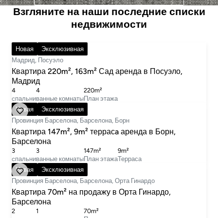
Взгляните на наши последние списки
недвижимости
7 400 € в месяц
Новая
Эксклюзивная
Мадрид, Посуэло
Квартира 220m², 163m² Сад аренда в Посуэло,
Мадрид
4
4
220m²
cпальни
ванные комнаты
План этажа
5 200 € в месяц
Новая
Эксклюзивная
Провинция Барселона, Барселона, Борн
Квартира 147m², 9m² террасa аренда в Борн,
Барселона
3
3
147m²
9m²
cпальни
ванные комнаты
План этажа
Терраса
330 000 €
Новая
Эксклюзивная
Провинция Барселона, Барселона, Орта Гинардо
Квартира 70m² на продажу в Орта Гинардо,
Барселона
2
1
70m²