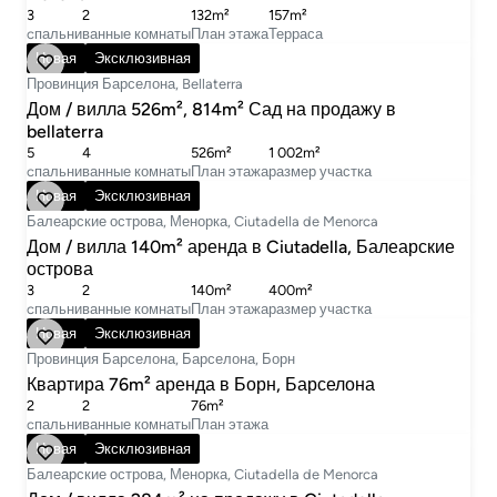
3
2
132m²
157m²
cпальни
ванные комнаты
План этажа
Терраса
760 000 €
Новая
Эксклюзивная
Провинция Барселона, Bellaterra
Дом / вилла 526m², 814m² Сад на продажу в
bellaterra
5
4
526m²
1 002m²
cпальни
ванные комнаты
План этажа
размер участка
15 000 € в месяц
Новая
Эксклюзивная
Балеарские острова, Менорка, Ciutadella de Menorca
Дом / вилла 140m² аренда в Ciutadella, Балеарские
острова
3
2
140m²
400m²
cпальни
ванные комнаты
План этажа
размер участка
2 400 € в месяц
Новая
Эксклюзивная
Провинция Барселона, Барселона, Борн
Квартира 76m² аренда в Борн, Барселона
2
2
76m²
cпальни
ванные комнаты
План этажа
1 175 000 €
Новая
Эксклюзивная
Балеарские острова, Менорка, Ciutadella de Menorca