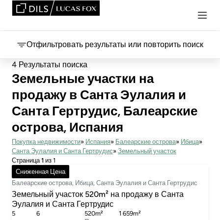
Отфильтровать результаты или повторить поиск
4 Результаты поиска
Земельные участки на
продажу в Санта Эулалия и
Санта Гертрудис, Балеарские
острова, Испания
Покупка недвижимости
Испания
Балеарские острова
Ибица
Санта Эулалия и Санта Гертрудис
Земельный участок
Страница
1
из 1
1 795 000 €
Сниженная Цена
Балеарские острова, Ибица, Санта Эулалия и Санта Гертрудис
Земельный участок 520m² на продажу в Санта
Эулалия и Санта Гертрудис
5
6
520m²
1 659m²