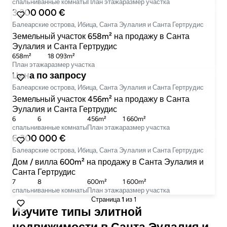
cпальни
ванные комнаты
План этажа
размер участка
3 300 000 €
Балеарские острова, Ибица, Санта Эулалия и Санта Гертрудис
Земельный участок 658m² на продажу в Санта
Эулалия и Санта Гертрудис
658m²
18 093m²
План этажа
размер участка
Цена по запросу
Балеарские острова, Ибица, Санта Эулалия и Санта Гертрудис
Земельный участок 456m² на продажу в Санта
Эулалия и Санта Гертрудис
6
6
456m²
1 660m²
cпальни
ванные комнаты
План этажа
размер участка
6 300 000 €
Балеарские острова, Ибица, Санта Эулалия и Санта Гертрудис
Дом / вилла 600m² на продажу в Санта Эулалия и
Санта Гертрудис
7
8
600m²
1 600m²
cпальни
ванные комнаты
План этажа
размер участка
Страница
1
из 1
Изучите типы элитной