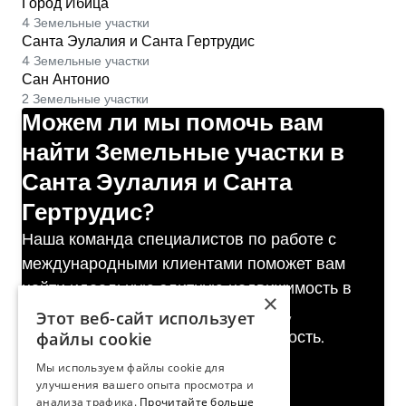
Город Ибица
4 Земельные участки
Санта Эулалия и Санта Гертрудис
4 Земельные участки
Сан Антонио
2 Земельные участки
Можем ли мы помочь вам
найти Земельные участки в
Санта Эулалия и Санта
Гертрудис?
Наша команда специалистов по работе с
международными клиентами поможет вам
найти идеальную элитную недвижимость в
×
Испания. Индивидуальный подход,
Этот веб-сайт использует
гарантированная конфиденциальность.
файлы cookie
+34 971 590 630
Мы используем файлы cookie для
WhatsApp чат
улучшения вашего опыта просмотра и
анализа трафика.
Прочитайте больше
ibiza@lucasfox.com