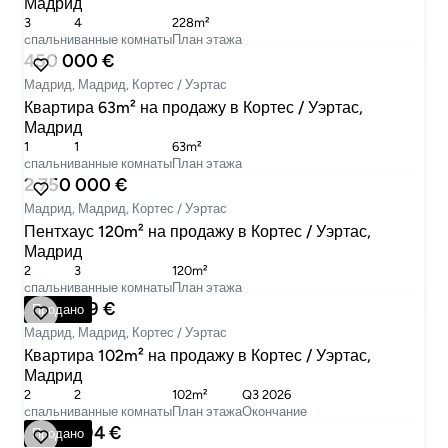
Мадрид
3
4
228m²
cпальни
ванные комнаты
План этажа
450 000 €
Мадрид, Мадрид, Кортес / Уэртас
Квартира 63m² на продажу в Кортес / Уэртас,
Мадрид
1
1
63m²
cпальни
ванные комнаты
План этажа
2 750 000 €
Мадрид, Мадрид, Кортес / Уэртас
Пентхаус 120m² на продажу в Кортес / Уэртас,
Мадрид
2
3
120m²
cпальни
ванные комнаты
План этажа
1 315 819 €
Продано
Мадрид, Мадрид, Кортес / Уэртас
Квартира 102m² на продажу в Кортес / Уэртас,
Мадрид
2
2
102m²
Q3 2026
cпальни
ванные комнаты
План этажа
Окончание
3 393 794 €
Продано