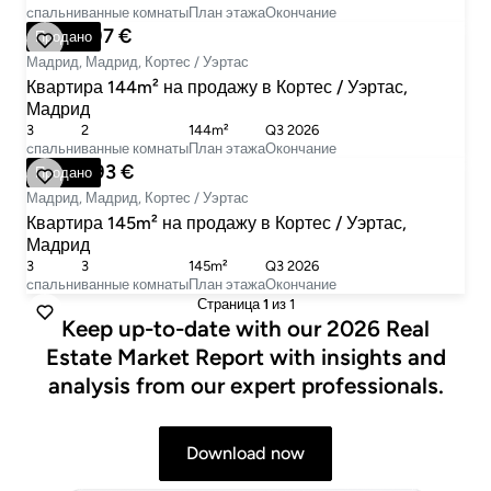
cпальни
ванные комнаты
План этажа
Окончание
1 955 397 €
Продано
Мадрид, Мадрид, Кортес / Уэртас
Квартира 144m² на продажу в Кортес / Уэртас,
Мадрид
3
2
144m²
Q3 2026
cпальни
ванные комнаты
План этажа
Окончание
1 990 893 €
Продано
Мадрид, Мадрид, Кортес / Уэртас
Квартира 145m² на продажу в Кортес / Уэртас,
Мадрид
3
3
145m²
Q3 2026
cпальни
ванные комнаты
План этажа
Окончание
Страница
1
из 1
Keep up-to-date with our 2026 Real
Estate Market Report with insights and
analysis from our expert professionals.
Download now