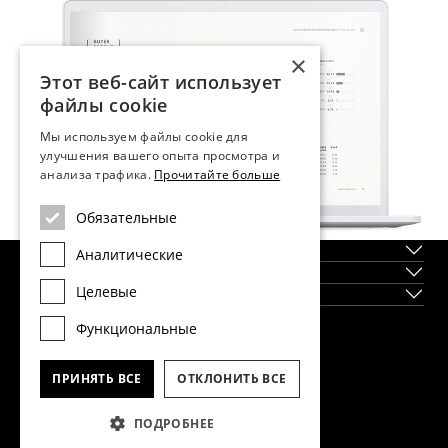
×
Этот веб-сайт использует
файлы cookie
Мы используем файлы cookie для
улучшения вашего опыта просмотра и
анализа трафика.
Прочитайте больше
Обязательные
О нас
Аналитические
Регионы
Целевые
Новостройки
Функциональные
Главный офис Dils Lucas Fox в Барселоне
тел.
(+34) 933 562 989
ПРИНЯТЬ ВСЕ
ОТКЛОНИТЬ ВСЕ
факс
(+34) 933 041 848
info@lucasfox.com
ПОДРОБНЕЕ
Информация о региональных офисах