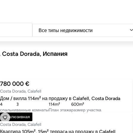
Тип
 Costa Dorada, Испания
780 000 €
Costa Dorada, Calafell
Дом / вилла 114m² на продажу в Calafell, Costa Dorada
4
3
114m²
600m²
cпальни
ванные комнаты
План этажа
размер участка
450 000 €
Эксклюзивная
Costa Dorada, Calafell
Квартира 105m², 15m² террасa на продажу в Calafell