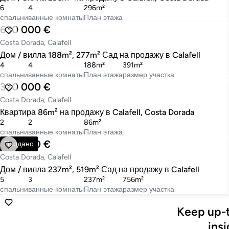
6
4
296m²
cпальни
ванные комнаты
План этажа
630 000 €
Costa Dorada, Calafell
Дом / вилла 188m², 277m² Сад на продажу в Calafell
4
4
188m²
391m²
cпальни
ванные комнаты
План этажа
размер участка
320 000 €
Costa Dorada, Calafell
Квартира 86m² на продажу в Calafell, Costa Dorada
2
2
86m²
cпальни
ванные комнаты
План этажа
695 000 €
Продано
Costa Dorada, Calafell
Дом / вилла 237m², 519m² Сад на продажу в Calafell
5
3
237m²
756m²
cпальни
ванные комнаты
План этажа
размер участка
Keep up-t
insi