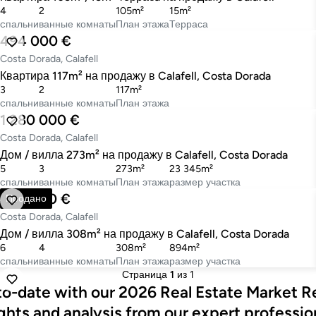
4
2
105m²
15m²
cпальни
ванные комнаты
План этажа
Терраса
494 000 €
Costa Dorada, Calafell
Квартира 117m² на продажу в Calafell, Costa Dorada
3
2
117m²
cпальни
ванные комнаты
План этажа
1 280 000 €
Costa Dorada, Calafell
Дом / вилла 273m² на продажу в Calafell, Costa Dorada
5
3
273m²
23 345m²
cпальни
ванные комнаты
План этажа
размер участка
495 000 €
Продано
Costa Dorada, Calafell
Дом / вилла 308m² на продажу в Calafell, Costa Dorada
6
4
308m²
894m²
cпальни
ванные комнаты
План этажа
размер участка
Страница
1
из 1
o-date with our 2026 Real Estate Market R
ghts and analysis from our expert professio