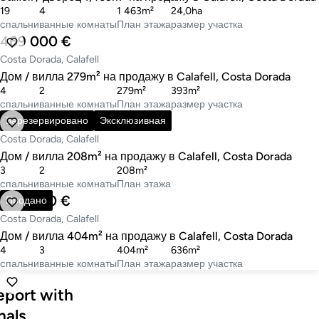
19
4
1 463m²
24,0ha
cпальни
ванные комнаты
План этажа
размер участка
469 000 €
Costa Dorada, Calafell
Дом / вилла 279m² на продажу в Calafell, Costa Dorada
4
2
279m²
393m²
cпальни
ванные комнаты
План этажа
размер участка
580 000 €
Зарезервировано
Эксклюзивная
Costa Dorada, Calafell
Дом / вилла 208m² на продажу в Calafell, Costa Dorada
3
2
208m²
cпальни
ванные комнаты
План этажа
475 000 €
Продано
Costa Dorada, Calafell
Дом / вилла 404m² на продажу в Calafell, Costa Dorada
4
3
404m²
636m²
cпальни
ванные комнаты
План этажа
размер участка
eport with
nals.