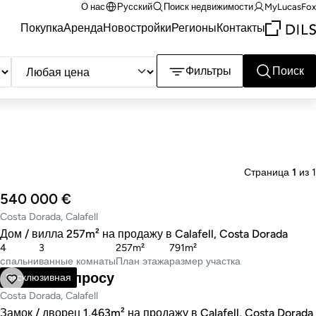
О нас
Русский
Поиск недвижимости
MyLucasFox
Покупка
Аренда
Новостройки
Регионы
Контакты
Фильтры
Поиск
Макс.
цена
Страница
1
из 1
540 000 €
Costa Dorada, Calafell
Дом / вилла 257m² на продажу в Calafell, Costa Dorada
4
3
257m²
791m²
cпальни
ванные комнаты
План этажа
размер участка
Цена по запросу
Эксклюзивная
Costa Dorada, Calafell
Замок / дворец 1,463m² на продажу в Calafell, Costa Dorada