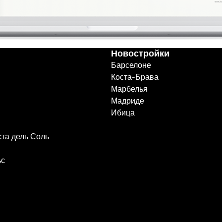
Новостройки
Барселоне
Коста-Брава
Марбелья
Мадриде
Ибица
ста дель Соль
ьс