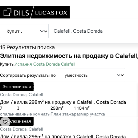
Calafell, Costa Dorada
Тип
Местоположение
15 Результаты поиска
операции
Элитная недвижимость на продажу в Calafell,
Купить
Испания
Costa Dorada
Calafell
Сортировать результаты по
1 390 000 €
Эксклюзивная
Costa Dorada, Calafell
Дом / вилла 298m² на продажу в Calafell, Costa Dorada
7
3
298m²
1 104m²
cпальни
ванные комнаты
План этажа
размер участка
890 000 €
Эксклюзивная
Costa Dorada, Calafell
Дом / вилла 296m² на продажу в Calafell, Costa Dorada