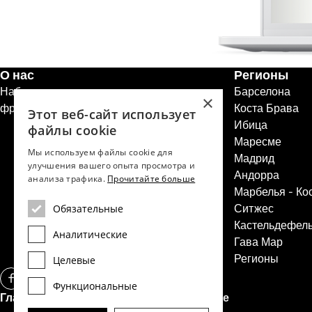
О нас
Регионы
Набор персонала
Барселона
×
франшизы недвижимости
Коста Брава
Этот веб-сайт использует
Ибица
файлы cookie
Маресме
Мы используем файлы cookie для
Мадрид
улучшения вашего опыта просмотра и
Андорра
анализа трафика.
Прочитайте больше
Марбелья - Ко
Ситжес
Обязательные
Кастельдефел
Аналитические
Гава Мар
Регионы
Целевые
Функциональные
Главный офис Dils Lucas Fox в Барселоне