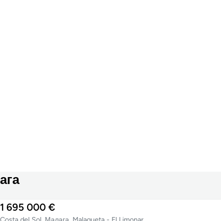
ага
1 695 000 €
Costa del Sol, Малага, Malagueta - El Limonar