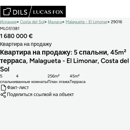
Испания
Costa del Sol
Малага
Malagueta - El Limonar
29016
MLG51381
1 680 000 €
Квартира на продажу
Квартира на продажу: 5 спальни, 45m²
террасa, Malagueta - El Limonar, Costa del
Sol
5
4
256m²
45m²
cпальни
ванные комнаты
План этажа
Терраса
Факт-лист
Поделиться ссылкой на объект