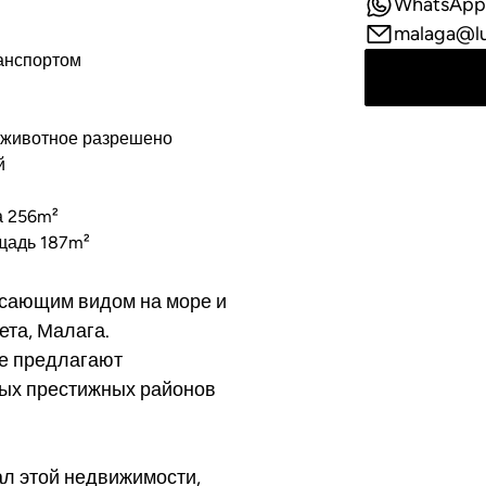
WhatsApp
malaga@l
анспортом
животное разрешено
й
а 256m²
щадь 187m²
ясающим видом на море и
та, Малага.
е предлагают
ых престижных районов
ал этой недвижимости,