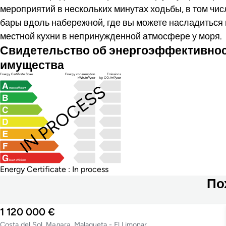
мероприятий в нескольких минутах ходьбы, в том чи
бары вдоль набережной, где вы можете насладитьс
местной кухни в непринужденной атмосфере у моря.
Свидетельство об энергоэффективно
имущества
Energy Certificate Scale
Energy consumption
Emissions
kWh/m²/year
kg CO₂/m²/year
IN PROCESS
most efficient
least efficient
Energy Certificate : In process
По
1 120 000 €
Costa del Sol, Малага, Malagueta - El Limonar