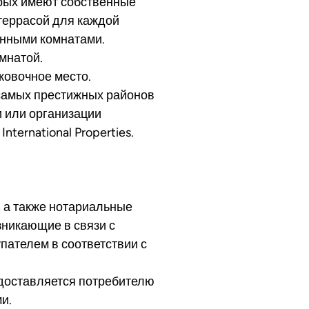
орых имеют собственные
террасой для каждой
анными комнатами.
мнатой.
рковочное место.
самых престижных районов
 или организации
nternational Properties.
 а также нотариальные
зникающие в связи с
пателем в соответствии с
оставляется потребителю
и.