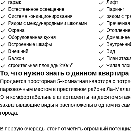
гараж
Лифт
Естественное освещение
Паркинг
Система кондиционирования
рядом с тр
Рядом с международными школами
Прачечная
Охрана
Отопление
Оборудованная кухня
Домашнее 
Встроенные шкафы
Внутренни
Внешний
Вид
Балкон
План этаж
строительная площадь 210m²
жилая пло
То, что нужно знать о данном квартира
Продается просторная 5-комнатная квартира с потр
парковочным местом в престижном районе Ла-Малаге
Эти комфортабельные апартаменты на десятом этаж
захватывающие виды и расположены в одном из сам
города.
В первую очередь, стоит отметить огромный потенци