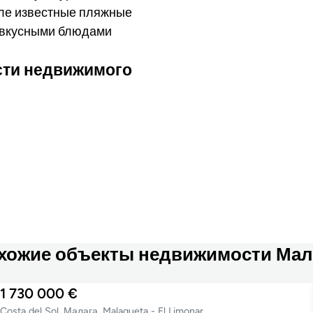
сле известные пляжные
я вкусными блюдами
сти недвижимого
хожие объекты недвижимости Мал
1 730 000 €
Costa del Sol, Малага, Malagueta - El Limonar