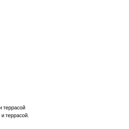
део
и террасой
 и террасой.