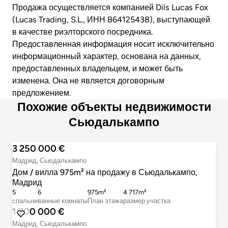
Продажа осуществляется компанией Dils Lucas Fox
(Lucas Trading, S.L., ИНН B64125438), выступающей
в качестве риэлторского посредника.
Предоставленная информация носит исключительно
информационный характер, основана на данных,
предоставленных владельцем, и может быть
изменена. Она не является договорным
предложением.
Похожие объекты недвижимости
Сьюдалькампо
3 250 000 €
Мадрид, Сьюдалькампо
Дом / вилла 975m² на продажу в Сьюдалькампо,
Мадрид
5
6
975m²
4 717m²
cпальни
ванные комнаты
План этажа
размер участка
1 700 000 €
Мадрид, Сьюдалькампо