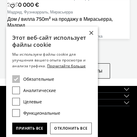
2 750 000 €
Мадрид, Фуэнкарраль, Мирасьерра
Дом / вилла 750m² на продажу в Мирасьерра,
Мадрид
×
7
8
750m²
800m²
Этот веб-сайт использует
cпальни
ванные комнаты
План этажа
размер участка
файлы cookie
Не нашли то, что искали?
Мы используем файлы cookie для
улучшения вашего опыта просмотра и
анализа трафика.
Прочитайте больше
Посмотреть похожие объекты
Обязательные
О нас
Аналитические
Регионы
Целевые
Новостройки
Функциональные
Главный офис Dils Lucas Fox в Барселоне
тел.
(+34) 933 562 989
ПРИНЯТЬ ВСЕ
ОТКЛОНИТЬ ВСЕ
факс
(+34) 933 041 848