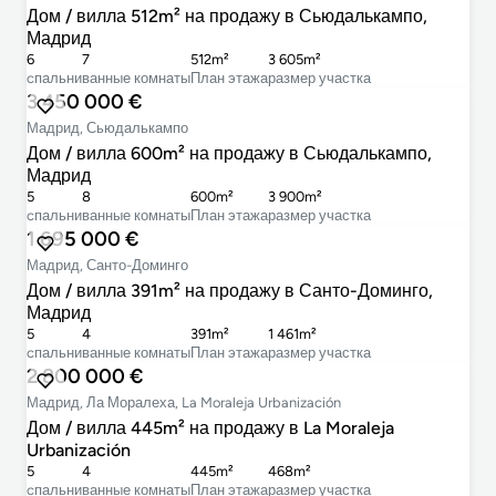
Дом / вилла 512m² на продажу в Сьюдалькампо,
Мадрид
6
7
512m²
3 605m²
cпальни
ванные комнаты
План этажа
размер участка
3 450 000 €
Мадрид, Сьюдалькампо
Дом / вилла 600m² на продажу в Сьюдалькампо,
Мадрид
5
8
600m²
3 900m²
cпальни
ванные комнаты
План этажа
размер участка
1 695 000 €
Мадрид, Санто-Доминго
Дом / вилла 391m² на продажу в Санто-Доминго,
Мадрид
5
4
391m²
1 461m²
cпальни
ванные комнаты
План этажа
размер участка
2 800 000 €
Мадрид, Ла Моралеха, La Moraleja Urbanización
Дом / вилла 445m² на продажу в La Moraleja
Urbanización
5
4
445m²
468m²
cпальни
ванные комнаты
План этажа
размер участка