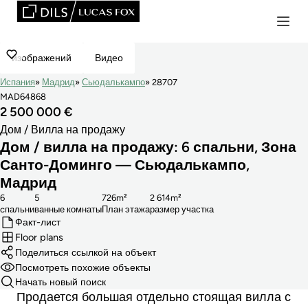
изображений
Видео
Испания
Мадрид
Сьюдалькампо
28707
MAD64868
2 500 000 €
Дом / Вилла на продажу
Дом / вилла на продажу: 6 спальни, Зона
Санто-Доминго — Сьюдалькампо,
Мадрид
6
5
726m²
2 614m²
cпальни
ванные комнаты
План этажа
размер участка
Факт-лист
Floor plans
Поделиться ссылкой на объект
Посмотреть похожие объекты
Начать новый поиск
Продается большая отдельно стоящая вилла с