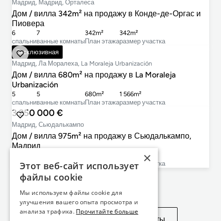
Мадрид, Мадрид, Орталеса
Дом / вилла 342m² на продажу в Конде-де-Оргас и
Пиовера
6
7
342m²
342m²
cпальни
ванные комнаты
План этажа
размер участка
4 100 000 €
Эксклюзивная
Мадрид, Ла Моралеха, La Moraleja Urbanización
Дом / вилла 680m² на продажу в La Moraleja
Urbanización
5
5
680m²
1 566m²
cпальни
ванные комнаты
План этажа
размер участка
3 250 000 €
Мадрид, Сьюдалькампо
Дом / вилла 975m² на продажу в Сьюдалькампо,
Мадрид
×
5
6
975m²
4 717m²
Этот веб-сайт использует
cпальни
ванные комнаты
План этажа
размер участка
файлы cookie
Не нашли то, что искали?
Мы используем файлы cookie для
улучшения вашего опыта просмотра и
анализа трафика.
Прочитайте больше
Посмотреть похожие объекты