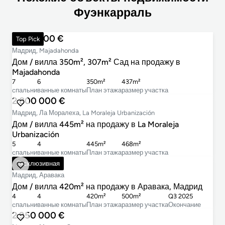
Фуэнкарраль
1 490 000 €
Top Pick
Мадрид, Majadahonda
Дом / вилла 350m², 307m² Сад на продажу в
Majadahonda
7
6
350m²
437m²
cпальни
ванные комнаты
План этажа
размер участка
2 800 000 €
Мадрид, Ла Моралеха, La Moraleja Urbanización
Дом / вилла 445m² на продажу в La Moraleja
Urbanización
5
4
445m²
468m²
cпальни
ванные комнаты
План этажа
размер участка
2 297 000 €
Эксклюзивная
Мадрид, Аравака
Дом / вилла 420m² на продажу в Аравака, Мадрид
4
4
420m²
500m²
Q3 2025
cпальни
ванные комнаты
План этажа
размер участка
Окончание
2 950 000 €