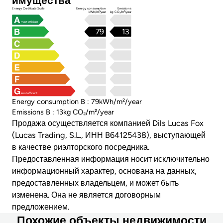
имущества
Energy Certificate Scale
Energy consumption
Emissions
kWh/m²/year
kg CO₂/m²/year
most efficient
79
13
least efficient
Energy consumption B : 79kWh/m²/year
Emissions B : 13kg CO₂/m²/year
Продажа осуществляется компанией Dils Lucas Fox
(Lucas Trading, S.L., ИНН B64125438), выступающей
в качестве риэлторского посредника.
Предоставленная информация носит исключительно
информационный характер, основана на данных,
предоставленных владельцем, и может быть
изменена. Она не является договорным
предложением.
Похожие объекты недвижимости