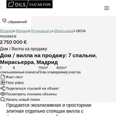
изображений
Испания
Мадрид
Фуэнкарраль
Мирасьерра
28034
MAD69416
2 750 000 €
Дом / Вилла на продажу
Дом / вилла на продажу: 7 спальни,
Мирасьерра, Мадрид
7
8
750m²
800m²
cпальни
ванные комнаты
План этажа
размер участка
Факт-лист
Floor plans
Поделиться ссылкой на объект
Посмотреть похожие объекты
Начать новый поиск
Продается эксклюзивная и просторная
элитная отдельно стоящая вилла с