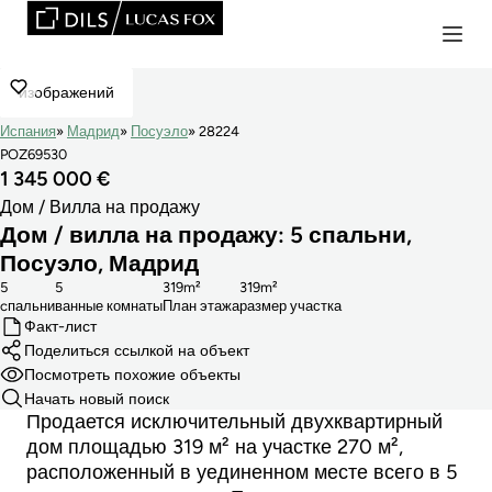
изображений
Испания
Мадрид
Посуэло
28224
POZ69530
1 345 000 €
Дом / Вилла на продажу
Дом / вилла на продажу: 5 спальни,
Посуэло, Мадрид
5
5
319m²
319m²
cпальни
ванные комнаты
План этажа
размер участка
Факт-лист
Поделиться ссылкой на объект
Посмотреть похожие объекты
Начать новый поиск
Продается исключительный двухквартирный
дом площадью 319 м² на участке 270 м²,
расположенный в уединенном месте всего в 5