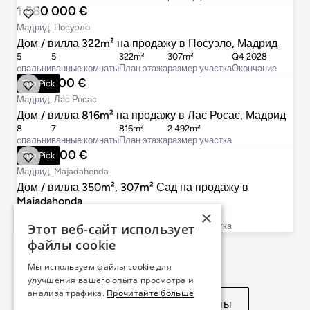
1 580 000 €
Мадрид, Посуэло
Дом / вилла 322m² на продажу в Посуэло, Мадрид
5
5
322m²
307m²
Q4 2028
cпальни
ванные комнаты
План этажа
размер участка
Окончание
1 825 000 €
Top Pick
Мадрид, Лас Росас
Дом / вилла 816m² на продажу в Лас Росас, Мадрид
8
7
816m²
2 492m²
cпальни
ванные комнаты
План этажа
размер участка
1 490 000 €
Top Pick
Мадрид, Majadahonda
Дом / вилла 350m², 307m² Сад на продажу в
Majadahonda
×
7
6
350m²
437m²
cпальни
ванные комнаты
План этажа
размер участка
Этот веб-сайт использует
файлы cookie
Не нашли то, что искали?
Мы используем файлы cookie для
улучшения вашего опыта просмотра и
анализа трафика.
Прочитайте больше
Посмотреть похожие объекты