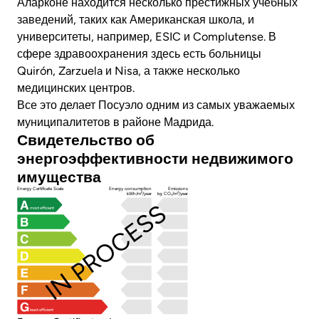
Аларконе находится несколько престижных учебных
заведений, таких как Американская школа, и
университеты, например, ESIC и Complutense. В
сфере здравоохранения здесь есть больницы
Quirón, Zarzuela и Nisa, а также несколько
медицинских центров.
Все это делает Посуэло одним из самых уважаемых
муниципалитетов в районе Мадрида.
Свидетельство об
энергоэффективности недвижимого
имущества
Energy Certificate Scale
Energy consumption
Emissions
kWh/m²/year
kg CO₂/m²/year
IN PROCESS
most efficient
least efficient