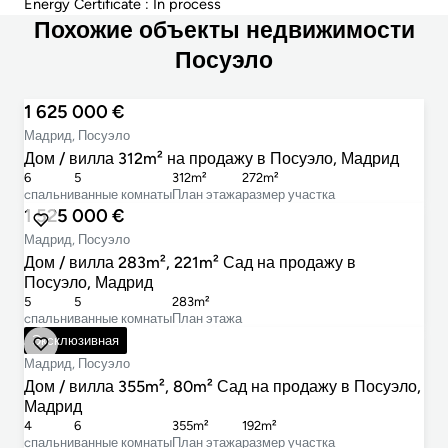
Energy Certificate : In process
Похожие объекты недвижимости
Посуэло
1 625 000 €
Мадрид, Посуэло
Дом / вилла 312m² на продажу в Посуэло, Мадрид
6
5
312m²
272m²
cпальни
ванные комнаты
План этажа
размер участка
1 525 000 €
Мадрид, Посуэло
Дом / вилла 283m², 221m² Сад на продажу в
Посуэло, Мадрид
5
5
283m²
cпальни
ванные комнаты
План этажа
1 680 000 €
Эксклюзивная
Мадрид, Посуэло
Дом / вилла 355m², 80m² Сад на продажу в Посуэло,
Мадрид
4
6
355m²
192m²
cпальни
ванные комнаты
План этажа
размер участка