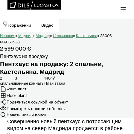
изображений
Видео
Испания
Мадрид
Мадрид
Саламанка
Кастельяна
28006
MAD60928
2 599 000 €
Пентхаус на продажу
Пентхаус на продажу: 2 спальни,
Кастельяна, Мадрид
2
3
140m²
cпальни
ванные комнаты
План этажа
Факт-лист
Floor plans
Поделиться ссылкой на объект
Посмотреть похожие объекты
Начать новый поиск
Совершенно новый пентхаус с потрясающим
видом на север Мадрида продается в районе