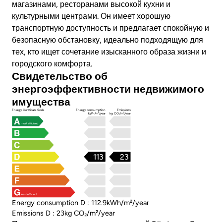
магазинами, ресторанами высокой кухни и
культурными центрами. Он имеет хорошую
транспортную доступность и предлагает спокойную и
безопасную обстановку, идеально подходящую для
тех, кто ищет сочетание изысканного образа жизни и
городского комфорта.
Свидетельство об
энергоэффективности недвижимого
имущества
Energy Certificate Scale
Energy consumption
Emissions
kWh/m²/year
kg CO₂/m²/year
most efficient
113
23
least efficient
Energy consumption D : 112.9kWh/m²/year
Emissions D : 23kg CO₂/m²/year