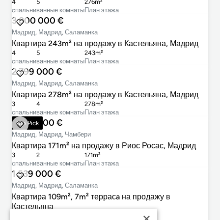
4
5
276m²
cпальни
ванные комнаты
План этажа
3 800 000 €
Мадрид, Мадрид, Саламанка
Квартира 243m² на продажу в Кастельяна, Мадрид
4
5
243m²
cпальни
ванные комнаты
План этажа
2 799 000 €
Мадрид, Мадрид, Саламанка
Квартира 278m² на продажу в Кастельяна, Мадрид
3
4
278m²
cпальни
ванные комнаты
План этажа
1 900 000 €
Top Pick
Мадрид, Мадрид, Чамбери
Квартира 171m² на продажу в Риос Росас, Мадрид
3
2
171m²
cпальни
ванные комнаты
План этажа
1 539 000 €
Мадрид, Мадрид, Саламанка
Квартира 109m², 7m² террасa на продажу в
Кастельяна
×
3
2
109m²
7m²