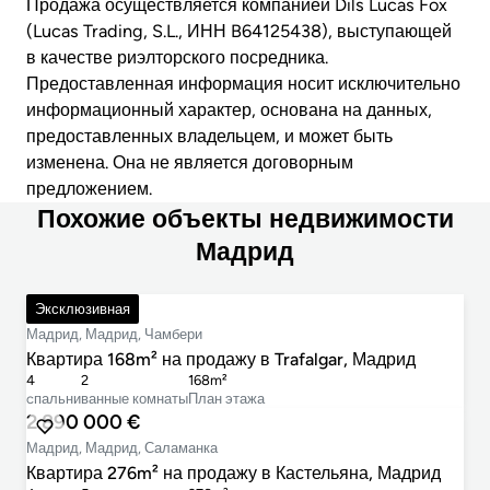
Продажа осуществляется компанией Dils Lucas Fox
(Lucas Trading, S.L., ИНН B64125438), выступающей
в качестве риэлторского посредника.
Предоставленная информация носит исключительно
информационный характер, основана на данных,
предоставленных владельцем, и может быть
изменена. Она не является договорным
предложением.
Похожие объекты недвижимости
Мадрид
1 325 000 €
Эксклюзивная
Мадрид, Мадрид, Чамбери
Квартира 168m² на продажу в Trafalgar, Мадрид
4
2
168m²
cпальни
ванные комнаты
План этажа
2 890 000 €
Мадрид, Мадрид, Саламанка
Квартира 276m² на продажу в Кастельяна, Мадрид