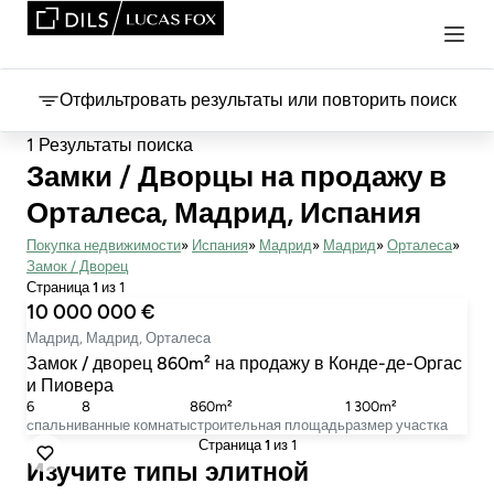
Отфильтровать результаты или повторить поиск
1 Результаты поиска
Замки / Дворцы на продажу в
Орталеса, Мадрид, Испания
Покупка недвижимости
Испания
Мадрид
Мадрид
Орталеса
Замок / Дворец
Страница
1
из 1
10 000 000 €
Мадрид, Мадрид, Орталеса
Замок / дворец 860m² на продажу в Конде-де-Оргас
и Пиовера
6
8
860m²
1 300m²
cпальни
ванные комнаты
строительная площадь
размер участка
Страница
1
из 1
Изучите типы элитной