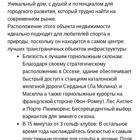
Уникальный дом, с душой и потенциалом для
городского развития, который трудно найти на
современном рынке.
Расположение этого объекта недвижимости
идеально подходит для любителей спорта и
природы, поскольку он находится в самом центре
лучших трансграничных объектов инфраструктуры:
Близость к лучшим горнолыжным склонам:
Благодаря своему стратегическому
расположению в Оссехе, здание обеспечивает
быстрый доступ к станциям каталонской
железной дороги Серданья (Ла Молина).
и
Маселла
а также горнолыжные курорты на
французской стороне (Фон-Ромеу).
Лес Англес
и Порте-Пюиморенс
Беспрецедентный выбор
вариантов для зимнего сезона.
В 15 минутах от 3 гольф-клубов:
В остальное
время года наслаждайтесь близостью к самым
престижным полям для гольфа в долине. Поле