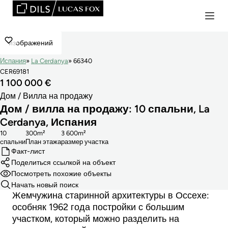
изображений
Испания
La Cerdanya
66340
CER69181
1 100 000 €
Дом / Вилла на продажу
Дом / вилла на продажу: 10 спальни, La
Cerdanya, Испания
10
300m²
3 600m²
cпальни
План этажа
размер участка
Факт-лист
Поделиться ссылкой на объект
Посмотреть похожие объекты
Начать новый поиск
Жемчужина старинной архитектуры в Оссехе:
особняк 1962 года постройки с большим
участком, который можно разделить на