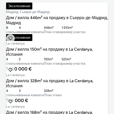
1 200 000 €
Эксклюзивная
Мадрид, Сьерра-де-Мадрид
Дом / вилла 446m² на продажу в Сьерра-де-Мадрид,
Мадрид
8
4
446m²
1 610m²
cпальни
ванные комнаты
План этажа
размер участка
878 000 €
Эксклюзивная
La Cerdanya
Дом / вилла 150m² на продажу в La Cerdanya,
Испания
4
2
150m²
520m²
cпальни
ванные комнаты
План этажа
размер участка
1 100 000 €
La Cerdanya
Дом / вилла 328m² на продажу в La Cerdanya,
Испания
4
3
328m²
cпальни
ванные комнаты
План этажа
710 000 €
La Cerdanya
Дом / вилла 168m² на продажу в La Cerdanya,