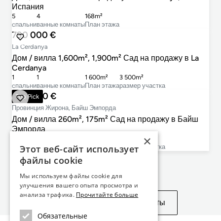
Испания
5
4
168m²
cпальни
ванные комнаты
План этажа
790 000 €
La Cerdanya
Дом / вилла 1,600m², 1,900m² Сад на продажу в La
Cerdanya
1
1
1 600m²
3 500m²
cпальни
ванные комнаты
План этажа
размер участка
990 000 €
Top Pick
Провинция Жирона, Байш Эмпорда
Дом / вилла 260m², 175m² Сад на продажу в Байш
Эмпорда
×
3
4
260m²
856m²
Этот веб-сайт использует
cпальни
ванные комнаты
План этажа
размер участка
файлы cookie
Не нашли то, что искали?
Мы используем файлы cookie для
улучшения вашего опыта просмотра и
анализа трафика.
Прочитайте больше
Посмотреть похожие объекты
Обязательные