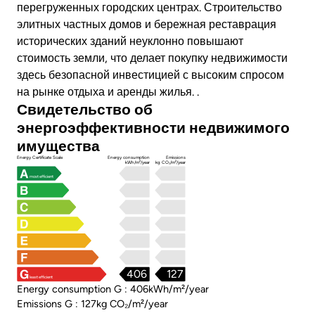
перегруженных городских центрах.
Строительство
элитных частных домов и бережная реставрация
исторических зданий неуклонно повышают
стоимость земли, что делает покупку недвижимости
здесь безопасной инвестицией с высоким спросом
на рынке отдыха и аренды жилья.
.
Свидетельство об
энергоэффективности недвижимого
имущества
Energy Certificate Scale
Energy consumption
Emissions
kWh/m²/year
kg CO₂/m²/year
most efficient
406
127
least efficient
Energy consumption G : 406kWh/m²/year
Emissions G : 127kg CO₂/m²/year