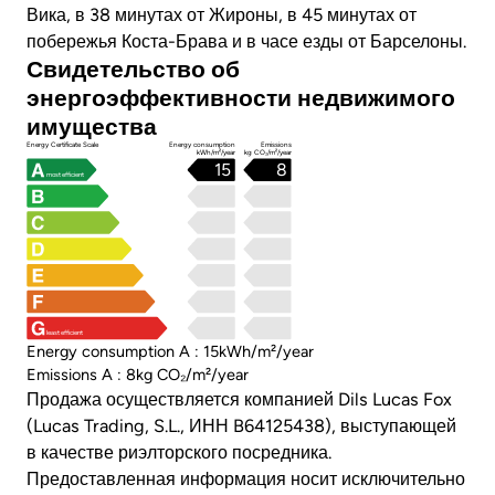
Вика, в 38 минутах от Жироны, в 45 минутах от
побережья Коста-Брава и в часе езды от Барселоны.
Свидетельство об
энергоэффективности недвижимого
имущества
Energy Certificate Scale
Energy consumption
Emissions
kWh/m²/year
kg CO₂/m²/year
15
8
most efficient
least efficient
Energy consumption A : 15kWh/m²/year
Emissions A : 8kg CO₂/m²/year
Продажа осуществляется компанией Dils Lucas Fox
(Lucas Trading, S.L., ИНН B64125438), выступающей
в качестве риэлторского посредника.
Предоставленная информация носит исключительно