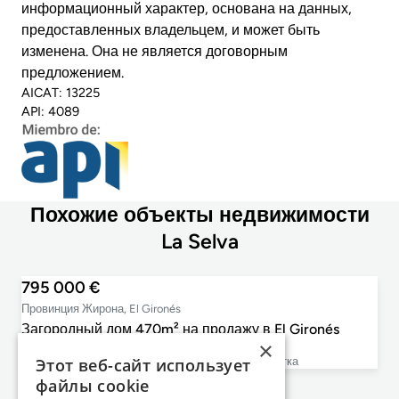
информационный характер, основана на данных,
предоставленных владельцем, и может быть
изменена. Она не является договорным
предложением.
AICAT: 13225
API: 4089
Похожие объекты недвижимости
La Selva
795 000 €
Провинция Жирона, El Gironés
Загородный дом 470m² на продажу в El Gironés
×
4
4
470m²
23 789m²
Этот веб-сайт использует
cпальни
ванные комнаты
План этажа
размер участка
файлы cookie