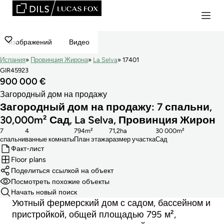
изображений
Видео
Испания
Провинция Жирона
La Selva
17401
GIR45923
900 000 €
Загородный дом на продажу
Загородный дом на продажу: 7 спальни,
30,000m² Сад, La Selva, Провинция Жирон
7
4
794m²
71,2ha
30 000m²
cпальни
ванные комнаты
План этажа
размер участка
Сад
Факт-лист
Floor plans
Поделиться ссылкой на объект
Посмотреть похожие объекты
Начать новый поиск
Уютный фермерский дом с садом, бассейном и
пристройкой, общей площадью 795 м²,