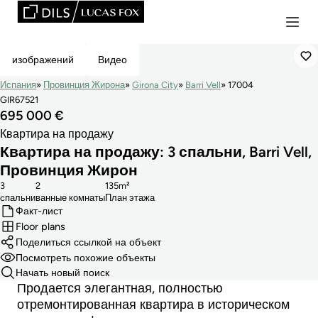
Эксклюзивная
изображений
Видео
Испания
Провинция Жирона
Girona City
Barri Vell
17004
GIR67521
695 000 €
Квартира на продажу
Квартира на продажу: 3 спальни, Barri Vell,
Провинция Жирон
3
2
135m²
cпальни
ванные комнаты
План этажа
Факт-лист
Floor plans
Поделиться ссылкой на объект
Посмотреть похожие объекты
Начать новый поиск
Продается элегантная, полностью
отремонтированная квартира в историческом