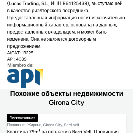
(Lucas Trading, S.L., ИНН B64125438), выступающей
в качестве риэлторского посредника.
Предоставленная информация носит исключительно
информационный характер, основана на данных,
предоставленных владельцем, и может быть
изменена. Она не является договорным
предложением.
AICAT: 13225
API: 4089
Похожие объекты недвижимости
Girona City
635 000 €
Эксклюзивная
Провинция Жирона, Girona City, Barri Vell
Квартира 79m² на продажу в Barri Vell, Провинция