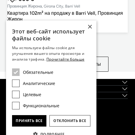
Провинция Жирона, Girona City, Barri Vell
Квартира 102m² на продажу в Barri Vell, Провинция
Жирон
×
3
2
102m²
Этот веб-сайт использует
cпальни
ванные комнаты
План этажа
файлы cookie
Не нашли то, что искали?
Мы используем файлы cookie для
улучшения вашего опыта просмотра и
анализа трафика.
Прочитайте больше
Посмотреть похожие объекты
Обязательные
О нас
Аналитические
Регионы
Целевые
Новостройки
Функциональные
Главный офис Dils Lucas Fox в Барселоне
тел.
(+34) 933 562 989
ПРИНЯТЬ ВСЕ
ОТКЛОНИТЬ ВСЕ
факс
(+34) 933 041 848
info@lucasfox.com
ПОДРОБНЕЕ