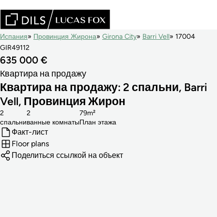
Испания
Провинция Жирона
Girona City
Barri Vell
17004
GIR49112
635 000 €
Квартира на продажу
Квартира на продажу: 2 спальни, Barri
Vell, Провинция Жирон
2
2
79m²
cпальни
ванные комнаты
План этажа
Факт-лист
Floor plans
Поделиться ссылкой на объект