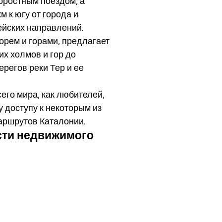
оростным поездом, а
 к югу от города и
ейских направлений.
рем и горами, предлагает
х холмов и гор до
регов реки Тер и ее
его мира, как любителей,
 доступу к некоторым из
аршрутов Каталонии.
сти недвижимого