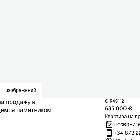
изображений
а продажу в
GIR49112
635 000 €
щемся памятником
Квартира на п
Позвоните
+34 872 2