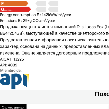
least efficient
Energy consumption E : 142kWh/m²/year
Emissions E : 29kg CO₂/m²/year
Продажа осуществляется компанией Dils Lucas Fox (Lu
B64125438), выступающей в качестве риэлторского п
Предоставленная информация носит исключительн
характер, основана на данных, предоставленных вла
изменена. Она не является договорным предложени
AICAT: 13225
API: 4089
Похо
695 000 €
Эксклюзивная