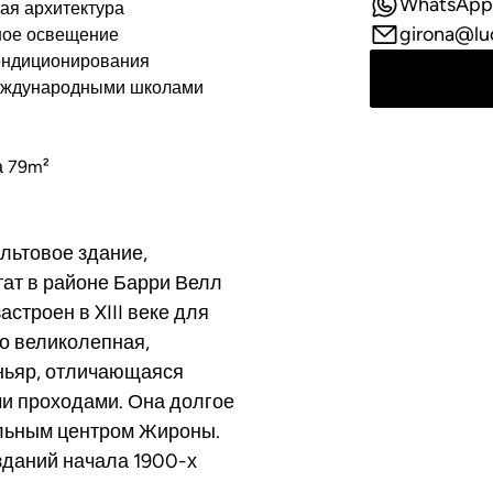
WhatsApp
ая архитектура
girona@lu
ное освещение
ондиционирования
еждународными школами
а 79m²
льтовое здание,
ат в районе Барри Велл
строен в XIII веке для
о великолепная,
ньяр, отличающаяся
и проходами. Она долгое
льным центром Жироны.
зданий начала 1900-х