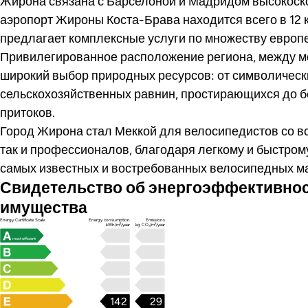
Жирона связана с Барселоной и Мадридом высокоск
аэропорт Жироны Коста-Брава находится всего в 12 км
предлагает комплексные услуги по множеству европ
Привилегированное расположение региона, между мо
широкий выбор природных ресурсов: от символически
сельскохозяйственных равнин, простирающихся до бе
притоков.
Город Жирона стал Меккой для велосипедистов со вс
так и профессионалов, благодаря легкому и быстрому
самых известных и востребованных велосипедных м
Свидетельство об энергоэффективно
имущества
Energy Certificate Scale
Energy consumption
Emissions
kWh/m²/year
kg CO₂/m²/year
most efficient
142
29