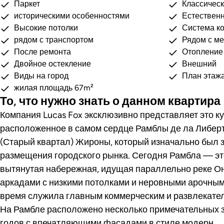
Паркет
Классическ
историческими особенностями
Естествен
Высокие потолки
Система к
рядом с транспортом
Рядом с м
После ремонта
Отопление
Двойное остекление
Внешний
Виды на город
План этаж
жилая площадь 67m²
То, что нужно знать о данном квартира
Компания Lucas Fox эксклюзивно представляет это ку
расположенное в самом сердце Рамблы де ла Либерт
(Старый квартал) Жироны, который изначально был за
размещения городского рынка. Сегодня Рамбла — эт
вытянутая набережная, идущая параллельно реке О
аркадами с низкими потолками и неровными арочным
время служила главным коммерческим и развлекате
На Рамбле расположено несколько примечательных 
годов с впечатляющими фасадами в стиле модерн.