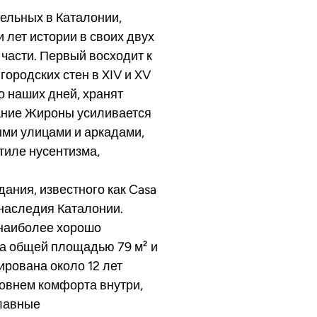
ельных в Каталонии,
 лет истории в своих двух
части. Первый восходит к
ородских стен в XIV и XV
о наших дней, хранят
ание Жироны усиливается
ыми улицами и аркадами,
тиле нусентизма,
ания, известного как Casa
о наследия Каталонии.
 наиболее хорошо
ра общей площадью 79 м² и
рована около 12 лет
ровнем комфорта внутри,
главные