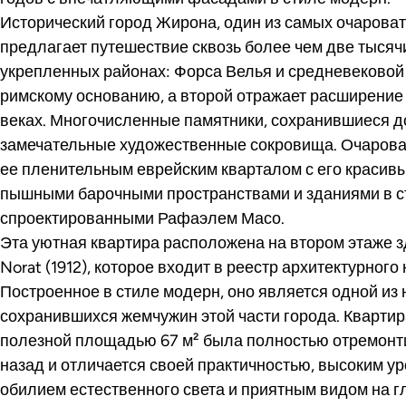
Исторический город Жирона, один из самых очароват
предлагает путешествие сквозь более чем две тысячи
укрепленных районах: Форса Велья и средневековой 
римскому основанию, а второй отражает расширение г
веках. Многочисленные памятники, сохранившиеся д
замечательные художественные сокровища. Очаров
ее пленительным еврейским кварталом с его красив
пышными барочными пространствами и зданиями в с
спроектированными Рафаэлем Масо.
Эта уютная квартира расположена на втором этаже зд
Norat (1912), которое входит в реестр архитектурног
Построенное в стиле модерн, оно является одной из
сохранившихся жемчужин этой части города. Кварти
полезной площадью 67 м² была полностью отремонти
назад и отличается своей практичностью, высоким у
обилием естественного света и приятным видом на 