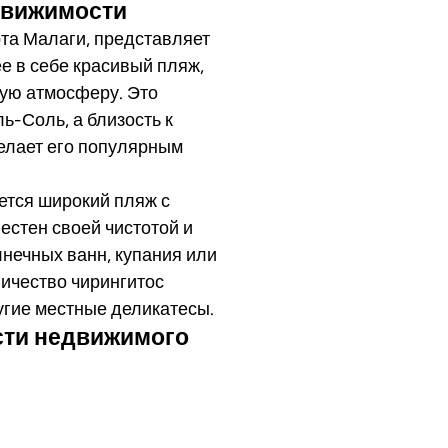
движимости
рта Малаги, представляет
е в себе красивый пляж,
ую атмосферу. Это
ь-Соль, а близость к
елает его популярным
ется широкий пляж с
естен своей чистотой и
нечных ванн, купания или
ичество чирингитос
угие местные деликатесы.
сти недвижимого