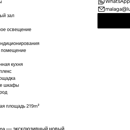
WhatsApp
ы
malaga@l
ый зал
ное освещение
ондиционирования
 помещение
нная кухня
плекс
лощадка
ые шкафы
род
ная площадь 219m²
aima — эксклюзивный новый