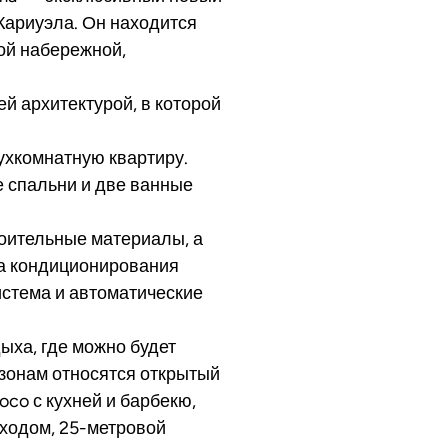
Кариуэла. Он находится
ной набережной,
й архитектурой, в которой
ухкомнатную квартиру.
е спальни и две ванные
оительные материалы, а
ма кондиционирования
истема и автоматические
дыха, где можно будет
 зонам относятся открытый
co с кухней и барбекю,
входом, 25-метровой