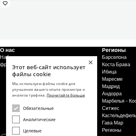
О нас
Регионы
Набор персонала
Барселона
×
франшизы недвижимости
Коста Брава
Этот веб-сайт использует
Ибица
файлы cookie
Маресме
Мы используем файлы cookie для
Мадрид
улучшения вашего опыта просмотра и
Андорра
анализа трафика.
Прочитайте больше
Марбелья - Ко
Ситжес
Обязательные
Кастельдефел
Аналитические
Гава Мар
Регионы
Целевые