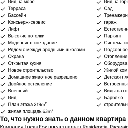
Вид на море
Вид на гор
Терраса
Сад
Бассейн
Тренажерн
Консьерж-сервис
гараж
Лифт
Естествен
Высокие потолки
Паркинг
Модернистское здание
Система к
Рядом с международными школами
Подсобное
Охрана
Отопление
Открытая кухня
Оборудова
Новое строительство
Жилой ком
Домашнее животное разрешено
Детская п
Двойное остекление
Встроенн
Внешний
Виды на го
Вид
Барбекю
План этажа 219m²
строитель
жилая площадь 63m²
То, что нужно знать о данном квартира
Компания Lucas Fox представляет Residencial Pacar