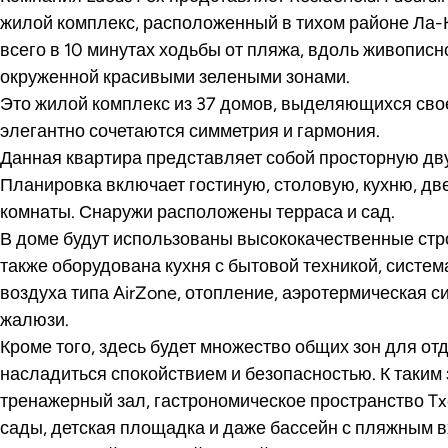
жилой комплекс, расположенный в тихом районе Ла-
всего в 10 минутах ходьбы от пляжа, вдоль живопис
окруженной красивыми зелеными зонами.
Это жилой комплекс из 37 домов, выделяющихся свое
элегантно сочетаются симметрия и гармония.
Данная квартира представляет собой просторную дв
Планировка включает гостиную, столовую, кухню, дв
комнаты. Снаружи расположены терраса и сад.
В доме будут использованы высококачественные стр
также оборудована кухня с бытовой техникой, систе
воздуха типа AirZone, отопление, аэротермическая с
жалюзи.
Кроме того, здесь будет множество общих зон для от
насладиться спокойствием и безопасностью. К таким
тренажерный зал, гастрономическое пространство Txo
сады, детская площадка и даже бассейн с пляжным 