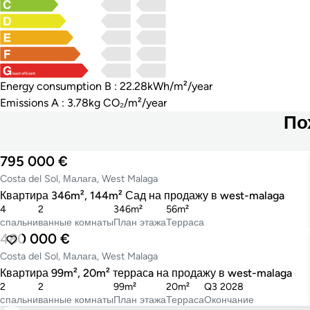
least efficient
Energy consumption B : 22.28kWh/m²/year
Emissions A : 3.78kg CO₂/m²/year
По
795 000 €
Costa del Sol, Малага, West Malaga
Квартира 346m², 144m² Сад на продажу в west-malaga
4
2
346m²
56m²
cпальни
ванные комнаты
План этажа
Терраса
480 000 €
Costa del Sol, Малага, West Malaga
Квартира 99m², 20m² террасa на продажу в west-malaga
2
2
99m²
20m²
Q3 2028
cпальни
ванные комнаты
План этажа
Терраса
Окончание