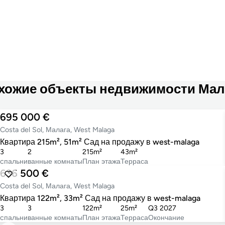
хожие объекты недвижимости Мал
695 000 €
Costa del Sol, Малага, West Malaga
Квартира 215m², 51m² Сад на продажу в west-malaga
3
2
215m²
43m²
cпальни
ванные комнаты
План этажа
Терраса
636 500 €
Costa del Sol, Малага, West Malaga
Квартира 122m², 33m² Сад на продажу в west-malaga
3
3
122m²
25m²
Q3 2027
cпальни
ванные комнаты
План этажа
Терраса
Окончание