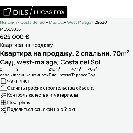
Испания
Costa del Sol
Малага
West Malaga
29620
MLG69336
625 000 €
Квартира на продажу
Квартира на продажу: 2 спальни, 70m²
Сад, west-malaga, Costa del Sol
2
2
219m²
47m²
70m²
cпальни
ванные комнаты
План этажа
Терраса
Сад
Факт-лист
Скачать график строительства объекта
Контроль качества и материалы
Floor plans
Поделиться ссылкой на объект