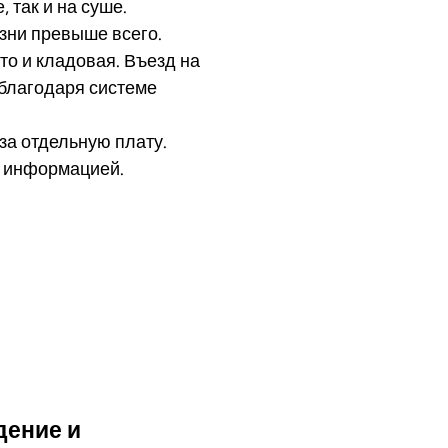
 так и на суше.
изни превыше всего.
то и кладовая. Въезд на
благодаря системе
за отдельную плату.
й информацией.
део
ждение и