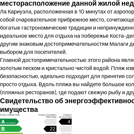
месторасположение данной жилой не
Ла Кариуэла, расположенная в 10 минутах от аэропо
собой очаровательное прибрежное место, сочетающе
богатые гастрономические традиции и непринужденн
идеальное место для отдыха на побережье Коста-дел
другим знаковым достопримечательностям Малаги д
выбором для посетителей.
Главной достопримечательностью этого района явля
золотым песком и кристально чистой водой. Пляж изв
безопасностью, идеально подходит для принятия сол
просто отдыха. Вдоль пляжа вы найдете большое кол
(пляжных ресторанов), где подают свежую рыбу и др
Свидетельство об энергоэффективно
имущества
Energy Certificate Scale
Energy consumption
Emissions
kWh/m²/year
kg CO₂/m²/year
4
most efficient
22