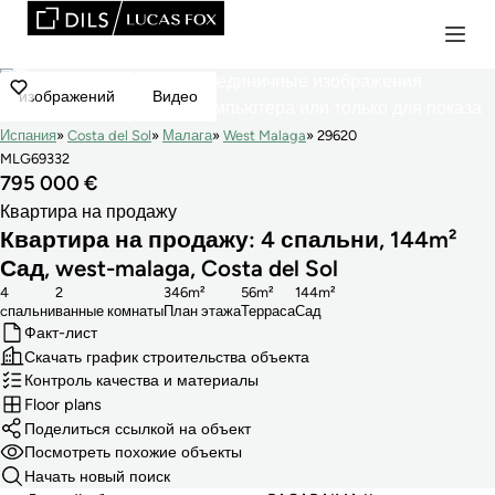
изображений
Видео
Испания
Costa del Sol
Малага
West Malaga
29620
MLG69332
795 000 €
Квартира на продажу
Квартира на продажу: 4 спальни, 144m²
Сад, west-malaga, Costa del Sol
4
2
346m²
56m²
144m²
cпальни
ванные комнаты
План этажа
Терраса
Сад
Факт-лист
Скачать график строительства объекта
Контроль качества и материалы
Floor plans
Поделиться ссылкой на объект
Посмотреть похожие объекты
Начать новый поиск