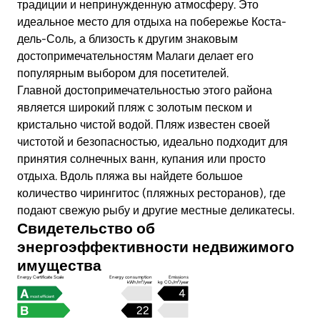
традиции и непринужденную атмосферу. Это
идеальное место для отдыха на побережье Коста-
дель-Соль, а близость к другим знаковым
достопримечательностям Малаги делает его
популярным выбором для посетителей.
Главной достопримечательностью этого района
является широкий пляж с золотым песком и
кристально чистой водой. Пляж известен своей
чистотой и безопасностью, идеально подходит для
принятия солнечных ванн, купания или просто
отдыха. Вдоль пляжа вы найдете большое
количество чирингитос (пляжных ресторанов), где
подают свежую рыбу и другие местные деликатесы.
Свидетельство об
энергоэффективности недвижимого
имущества
Energy Certificate Scale
Energy consumption
Emissions
kWh/m²/year
kg CO₂/m²/year
4
most efficient
22