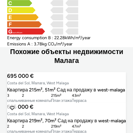
least efficient
Energy consumption B : 22.28kWh/m²/year
Emissions A : 3.78kg CO₂/m²/year
Похожие объекты недвижимости
Малага
695 000 €
Costa del Sol, Малага, West Malaga
Квартира 215m², 51m² Сад на продажу в west-malaga
3
2
215m²
43m²
cпальни
ванные комнаты
План этажа
Терраса
625 000 €
Costa del Sol, Малага, West Malaga
Квартира 219m², 70m² Сад на продажу в west-malaga
2
2
219m²
47m²
cпальни
ванные комнаты
План этажа
Терраса