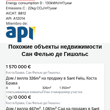
Energy consumption D : 130kWh/m²/year
Emissions C : 22kg CO₂/m²/year
AICAT: 8812
API: A12014
Похожие объекты недвижимости
Сан Фелью де Гишольс
1 570 000 €
Коста Брава, Сан Фелью де Гишольс
Дом / вилла 326m² на продажу в Sant Feliu, Коста
Брава
4
3
326m²
1 350m²
cпальни
ванные комнаты
План этажа
размер участка
1 680 000 €
Коста Брава, Сан Фелью де Гишольс
Дом / вилла 467m², 1,061m² Сад на продажу в Sant