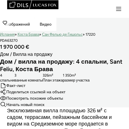
изображений
Видео
Испания
Коста Брава
Сан Фелью де Гишольс
17220
PDA63270
1 970 000 €
Дом / Вилла на продажу
Дом / вилла на продажу: 4 спальни, Sant
Feliu, Коста Брава
4
3
326m²
1 350m²
cпальни
ванные комнаты
План этажа
размер участка
Факт-лист
Поделиться ссылкой на объект
Посмотреть похожие объекты
Начать новый поиск
Эксклюзивная вилла площадью 326 м² с
садом, террасами, пейзажным бассейном и
видом на Средиземное море продается в