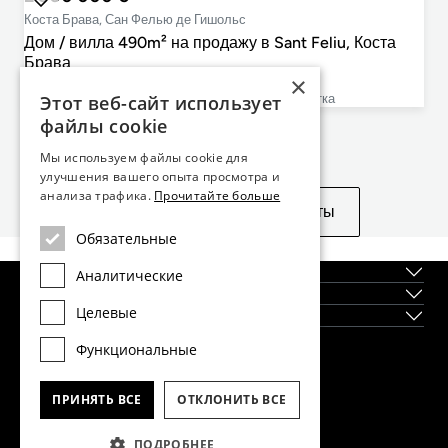
Коста Брава, Сан Фелью де Гишольс
Дом / вилла 490m² на продажу в Sant Feliu, Коста
Брава
×
4
4
490m²
865m²
Этот веб-сайт использует
cпальни
ванные комнаты
План этажа
размер участка
файлы cookie
Не нашли то, что искали?
Мы используем файлы cookie для
улучшения вашего опыта просмотра и
анализа трафика.
Прочитайте больше
Посмотреть похожие объекты
Обязательные
О нас
Аналитические
Регионы
Целевые
Новостройки
Функциональные
Главный офис Dils Lucas Fox в Барселоне
тел.
(+34) 933 562 989
ПРИНЯТЬ ВСЕ
ОТКЛОНИТЬ ВСЕ
факс
(+34) 933 041 848
info@lucasfox.com
ПОДРОБНЕЕ