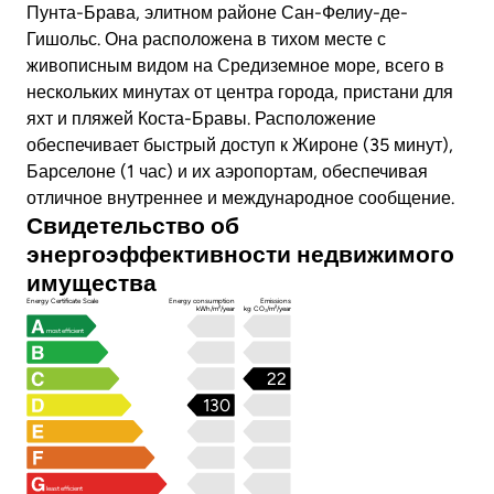
Пунта-Брава, элитном районе Сан-Фелиу-де-
Гишольс. Она расположена в тихом месте с
живописным видом на Средиземное море, всего в
нескольких минутах от центра города, пристани для
яхт и пляжей Коста-Бравы. Расположение
обеспечивает быстрый доступ к Жироне (35 минут),
Барселоне (1 час) и их аэропортам, обеспечивая
отличное внутреннее и международное сообщение.
Свидетельство об
энергоэффективности недвижимого
имущества
Energy Certificate Scale
Energy consumption
Emissions
kWh/m²/year
kg CO₂/m²/year
most efficient
22
130
least efficient