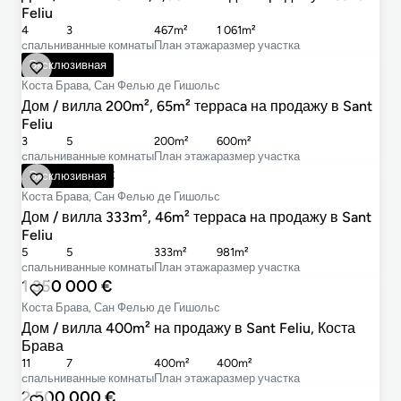
Feliu
4
3
467m²
1 061m²
cпальни
ванные комнаты
План этажа
размер участка
1 050 000 €
Эксклюзивная
Коста Брава, Сан Фелью де Гишольс
Дом / вилла 200m², 65m² террасa на продажу в Sant
Feliu
3
5
200m²
600m²
cпальни
ванные комнаты
План этажа
размер участка
2 700 000 €
Эксклюзивная
Коста Брава, Сан Фелью де Гишольс
Дом / вилла 333m², 46m² террасa на продажу в Sant
Feliu
5
5
333m²
981m²
cпальни
ванные комнаты
План этажа
размер участка
1 350 000 €
Коста Брава, Сан Фелью де Гишольс
Дом / вилла 400m² на продажу в Sant Feliu, Коста
Брава
11
7
400m²
400m²
cпальни
ванные комнаты
План этажа
размер участка
2 500 000 €