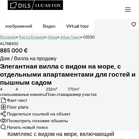
Эксклюзивная
изображений
Видео
Virtual tour
Испания
Коста Бланка
Altea
Altea Town
03530
ALT68452
885 000 €
Дом / Вилла на продажу
Элегантная вилла с видом на море, с
отдельными апартаментами для гостей и
пышным садом
4
4
232m²
770m²
cпальни
ванные комнаты
План этажа
размер участка
Факт-лист
Floor plans
Поделиться ссылкой на объект
Посмотреть похожие объекты
Начать новый поиск
Комплекс с видом на море, включающий