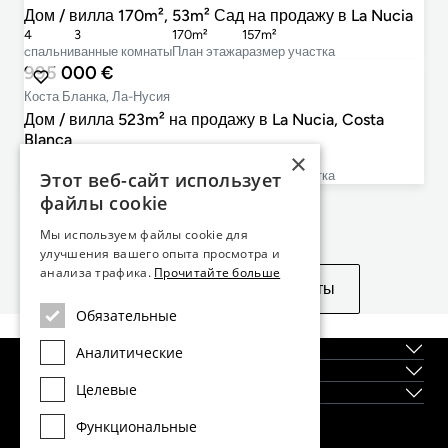
Дом / вилла 170m², 53m² Сад на продажу в La Nucia
4
3
170m²
157m²
cпальни
ванные комнаты
План этажа
размер участка
995 000 €
Коста Бланка, Ла-Нусия
Дом / вилла 523m² на продажу в La Nucia, Costa
Blanca
×
4
5
523m²
3 480m²
Этот веб-сайт использует
cпальни
ванные комнаты
План этажа
размер участка
файлы cookie
Не нашли то, что искали?
Мы используем файлы cookie для
улучшения вашего опыта просмотра и
анализа трафика.
Прочитайте больше
Посмотреть похожие объекты
Обязательные
О нас
Аналитические
Регионы
Целевые
Новостройки
Функциональные
Главный офис Dils Lucas Fox в Барселоне