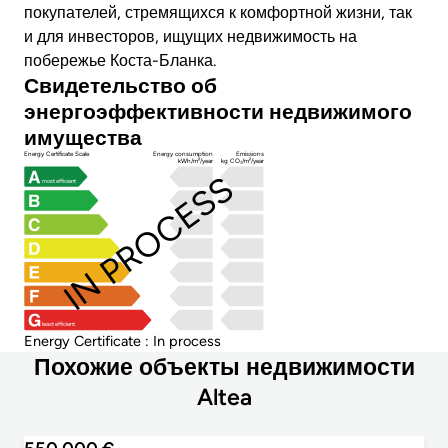
покупателей, стремящихся к комфортной жизни, так
и для инвесторов, ищущих недвижимость на
побережье Коста-Бланка.
Свидетельство об
энергоэффективности недвижимого
имущества
Energy Certificate Scale
Energy consumption
Emissions
kWh/m²/year
kg CO₂/m²/year
IN PROCESS
most efficient
least efficient
Energy Certificate : In process
Похожие объекты недвижимости
Altea