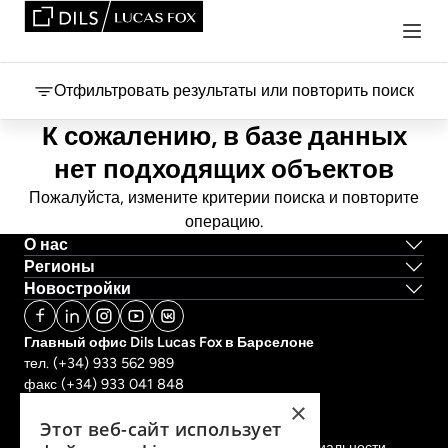
Отфильтровать результаты или повторить поиск
К сожалению, в базе данных
нет подходящих объектов
Пожалуйста, измените критерии поиска и повторите
операцию.
О нас
Регионы
Новостройки
Главный офис Dils Lucas Fox в Барселоне
тел.
(+34) 933 562 989
факс
(+34) 933 041 848
info@lucasfox.com
×
Информация о региональных офисах
Этот веб-сайт использует
Правовая информация
Политика конфиденциальности