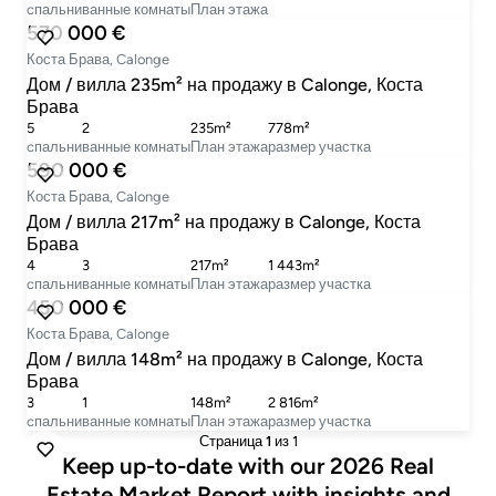
cпальни
ванные комнаты
План этажа
570 000 €
Коста Брава, Calonge
Дом / вилла 235m² на продажу в Calonge, Коста
Брава
5
2
235m²
778m²
cпальни
ванные комнаты
План этажа
размер участка
590 000 €
Коста Брава, Calonge
Дом / вилла 217m² на продажу в Calonge, Коста
Брава
4
3
217m²
1 443m²
cпальни
ванные комнаты
План этажа
размер участка
450 000 €
Коста Брава, Calonge
Дом / вилла 148m² на продажу в Calonge, Коста
Брава
3
1
148m²
2 816m²
cпальни
ванные комнаты
План этажа
размер участка
Страница
1
из 1
Keep up-to-date with our 2026 Real
Estate Market Report with insights and