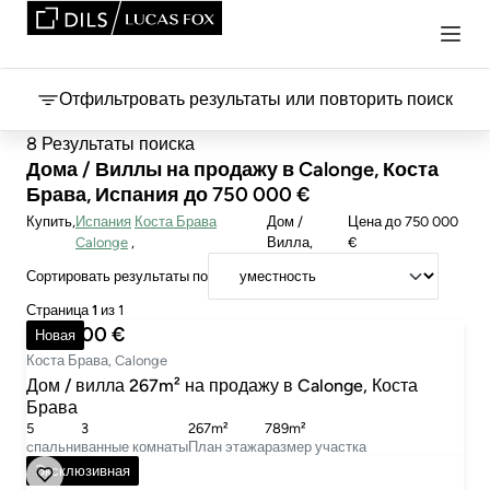
Отфильтровать результаты или повторить поиск
8 Результаты поиска
Дома / Виллы на продажу в Calonge, Коста
Брава, Испания до 750 000 €
Купить
Испания
Коста Брава
Дом /
Цена
до 750 000
Calonge
Вилла
€
Сортировать результаты по
Страница
1
из 1
680 000 €
Новая
Коста Брава, Calonge
Дом / вилла 267m² на продажу в Calonge, Коста
Брава
5
3
267m²
789m²
cпальни
ванные комнаты
План этажа
размер участка
540 000 €
Эксклюзивная