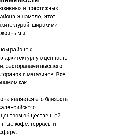
люзивных и престижных
района Эшампле. Этот
рхитектурой, широкими
окойным и
ном районе с
 архитектурную ценность,
и, ресторанами высшего
торанов и магазинов. Все
енимом как
она является его близость
валенсийского
м центром общественной
анные кафе, террасы и
сферу.