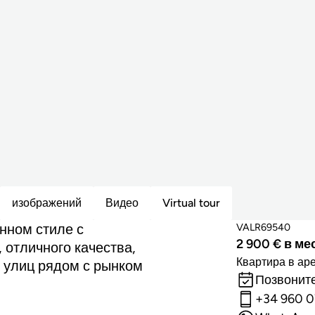
изображений
Видео
Virtual tour
нном стиле с
VALR69540
2 900 € в ме
отличного качества,
Квартира в ар
х улиц рядом с рынком
Позвоните
+34 960 0