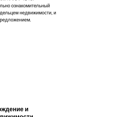
ельно ознакомительный
адельцем недвижимости, и
предложением.
ьный тур
ождение и
движимости