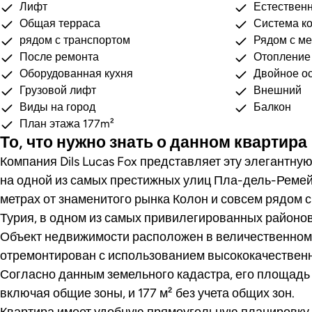
Лифт
Естествен
Общая терраса
Система к
рядом с транспортом
Рядом с м
После ремонта
Отопление
Оборудованная кухня
Двойное о
Грузовой лифт
Внешний
Виды на город
Балкон
План этажа 177m²
То, что нужно знать о данном квартира
Компания Dils Lucas Fox представляет эту элегантну
на одной из самых престижных улиц Пла-дель-Ремей,
метрах от знаменитого рынка Колон и совсем рядом с
Турия, в одном из самых привилегированных районо
Объект недвижимости расположен в величественном
отремонтирован с использованием высококачественн
Согласно данным земельного кадастра, его площадь 
включая общие зоны, и 177 м² без учета общих зон.
Квартира имеет удобную прямоугольную планировку