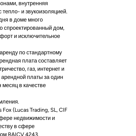
онами, внутренняя
с тепло- и звукоизоляцией.
 дня в доме много
но спроектированный дом,
мфорт и исключительное
аренду по стандартному
рендная плата составляет
ричество, газ, интернет и
е арендной платы за один
 месяц в качестве
мления.
ox (Lucas Trading, SL, CIF
сфере недвижимости и
еству в сфере
ом RAICV 4243.