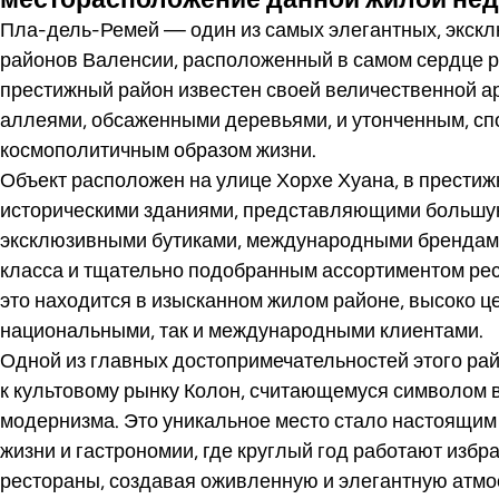
Пла-дель-Ремей — один из самых элегантных, экск
районов Валенсии, расположенный в самом сердце 
престижный район известен своей величественной а
аллеями, обсаженными деревьями, и утонченным, сп
космополитичным образом жизни.
Объект расположен на улице Хорхе Хуана, в престиж
историческими зданиями, представляющими большую
эксклюзивными бутиками, международными брендам
класса и тщательно подобранным ассортиментом рес
это находится в изысканном жилом районе, высоко ц
национальными, так и международными клиентами.
Одной из главных достопримечательностей этого рай
к культовому рынку Колон, считающемуся символом 
модернизма. Это уникальное место стало настоящи
жизни и гастрономии, где круглый год работают избр
рестораны, создавая оживленную и элегантную атмо