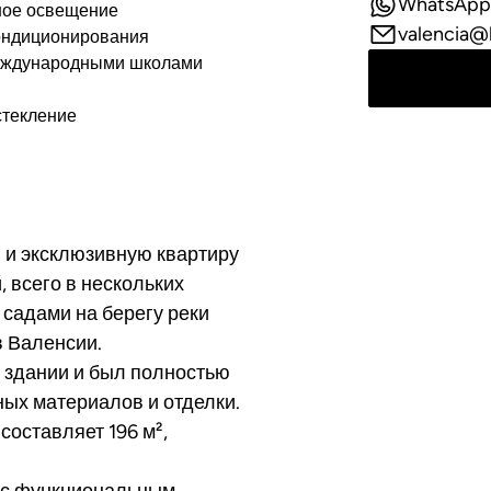
WhatsApp
ное освещение
valencia@
ондиционирования
еждународными школами
стекление
ю и эксклюзивную квартиру
 всего в нескольких
 садами на берегу реки
в Валенсии.
 здании и был полностью
ых материалов и отделки.
составляет 196 м²,
 с функциональным