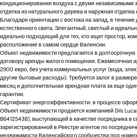
кондиционирования воздуха с двумя независимыми з
отделка из натурального дерева и наружная отделка 
Благодаря ориентации с востока на запад, в течение
естественного света. Элегантный, светлый и идеаль
идеально подходящий для тех, кто ищет простор, ко
расположение в самом сердце Валенсии.
Объект недвижимости предлагается в долгосрочную 
договору аренды жилого помещения. Ежемесячная а
2900 евро, без учета коммунальных услуг (вода, элект
другие бытовые расходы). Требуется залог в размер
месяц и дополнительная арендная плата за еще один
гарантии.
Сертификат энергоэффективности: в процессе офор
Объект недвижимости продается компанией Dils Lucas F
B64125438), выступающей в качестве посредника в 
зарегистрированной в Реестре агентов по посреднич
недвижимости Валенсийского сообщества под номер