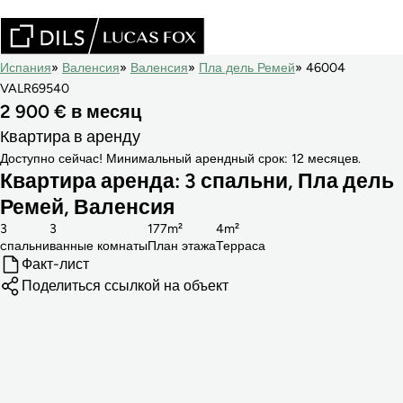
Испания
Валенсия
Валенсия
Пла дель Ремей
46004
VALR69540
2 900 € в месяц
Квартира в аренду
Доступно сейчас! Минимальный арендный срок: 12 месяцев.
Квартира аренда: 3 спальни, Пла дель
Ремей, Валенсия
3
3
177m²
4m²
cпальни
ванные комнаты
План этажа
Терраса
Факт-лист
Поделиться ссылкой на объект