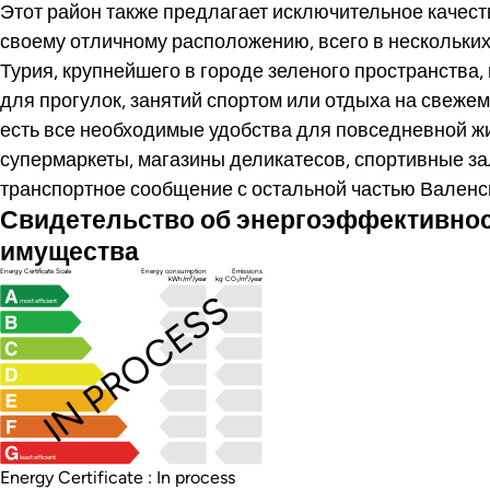
Этот район также предлагает исключительное качест
своему отличному расположению, всего в нескольких 
Турия, крупнейшего в городе зеленого пространства
для прогулок, занятий спортом или отдыха на свежем
есть все необходимые удобства для повседневной ж
супермаркеты, магазины деликатесов, спортивные за
транспортное сообщение с остальной частью Валенс
Свидетельство об энергоэффективно
имущества
Energy Certificate Scale
Energy consumption
Emissions
kWh/m²/year
kg CO₂/m²/year
IN PROCESS
most efficient
least efficient
Energy Certificate : In process