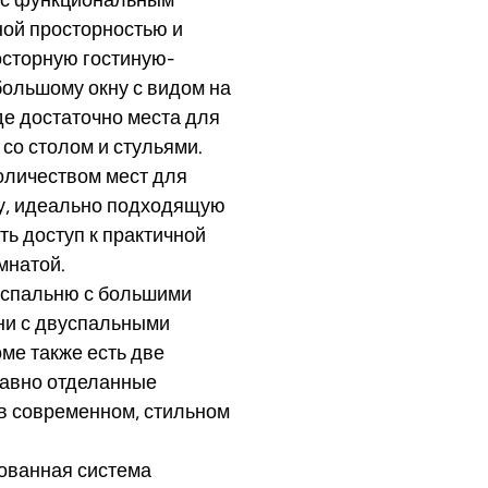
ой просторностью и
осторную гостиную-
большому окну с видом на
де достаточно места для
со столом и стульями.
оличеством мест для
ну, идеально подходящую
ть доступ к практичной
мнатой.
 спальню с большими
ни с двуспальными
оме также есть две
давно отделанные
в современном, стильном
ованная система