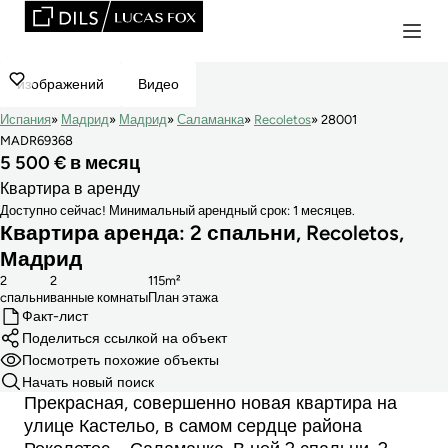
изображений
Видео
Испания
Мадрид
Мадрид
Саламанка
Recoletos
28001
MADR69368
5 500 € в месяц
Квартира в аренду
Доступно сейчас! Минимальный арендный срок: 1 месяцев.
Квартира аренда: 2 спальни, Recoletos,
Мадрид
2
2
115m²
cпальни
ванные комнаты
План этажа
Факт-лист
Поделиться ссылкой на объект
Посмотреть похожие объекты
Начать новый поиск
Прекрасная, совершенно новая квартира на
улице Кастельо, в самом сердце района