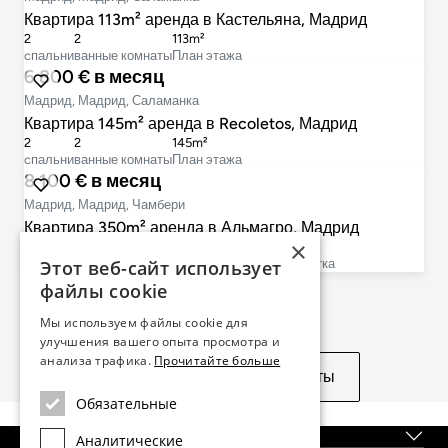
Квартира 113m² аренда в Кастельяна, Мадрид
2
2
113m²
cпальни
ванные комнаты
План этажа
6 800 € в месяц
Мадрид, Мадрид, Саламанка
Квартира 145m² аренда в Recoletos, Мадрид
2
2
145m²
cпальни
ванные комнаты
План этажа
8 100 € в месяц
Мадрид, Мадрид, Чамбери
Квартира 350m² аренда в Альмагро, Мадрид
×
5
4
350m²
350m²
cпальни
ванные комнаты
План этажа
размер участка
Этот веб-сайт использует
файлы cookie
Не нашли то, что искали?
Мы используем файлы cookie для
улучшения вашего опыта просмотра и
анализа трафика.
Прочитайте больше
Посмотреть похожие объекты
Обязательные
О нас
Аналитические