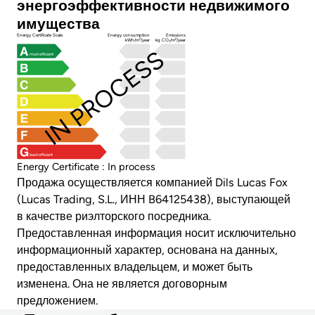
энергоэффективности недвижимого
имущества
Energy Certificate Scale
Energy consumption
Emissions
kWh/m²/year
kg CO₂/m²/year
IN PROCESS
most efficient
least efficient
Energy Certificate : In process
Продажа осуществляется компанией Dils Lucas Fox
(Lucas Trading, S.L., ИНН B64125438), выступающей
в качестве риэлторского посредника.
Предоставленная информация носит исключительно
информационный характер, основана на данных,
предоставленных владельцем, и может быть
изменена. Она не является договорным
предложением.