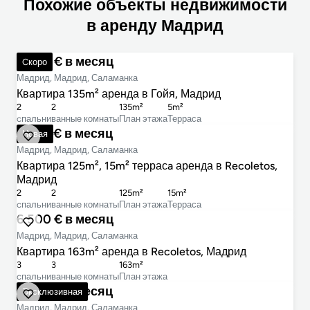
Похожие объекты недвижимости
в аренду Мадрид
4 900 € в месяц
Cкоро
Мадрид, Мадрид, Саламанка
Квартира 135m² аренда в Гойя, Мадрид
2
2
135m²
5m²
cпальни
ванные комнаты
План этажа
Терраса
6 200 € в месяц
Новая
Мадрид, Мадрид, Саламанка
Квартира 125m², 15m² террасa аренда в Recoletos,
Мадрид
2
2
125m²
15m²
cпальни
ванные комнаты
План этажа
Терраса
6 500 € в месяц
Мадрид, Мадрид, Саламанка
Квартира 163m² аренда в Recoletos, Мадрид
3
3
163m²
cпальни
ванные комнаты
План этажа
5 700 € в месяц
Эксклюзивная
Мадрид, Мадрид, Саламанка