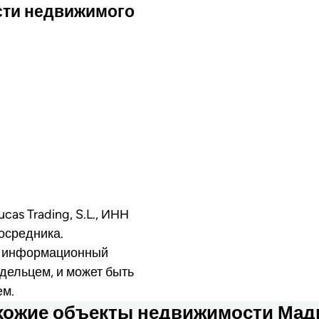
сти недвижимого
cas Trading, S.L., ИНН
осредника.
о информационный
дельцем, и может быть
ем.
хожие объекты недвижимости Мад