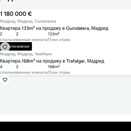
1 180 000 €
Мадрид, Мадрид, Саламанка
Квартира 133m² на продажу в Guindalera, Мадрид
2
2
133m²
cпальни
ванные комнаты
План этажа
1 325 000 €
Эксклюзивная
Мадрид, Мадрид, Чамбери
Квартира 168m² на продажу в Trafalgar, Мадрид
4
2
168m²
cпальни
ванные комнаты
План этажа