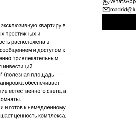
WhatsApp
madrid@l
у эксклюзивную квартиру в
ых престижных и
ость расположена в
 сообщением и доступом к
обенно привлекательным
я инвестиций.
м² (полезная площадь —
Планировка обеспечивает
е естественного света, а
комнаты.
и и готов к немедленному
ышает ценность комплекса.