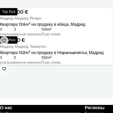
1 390 000 €
Top Pick
Мадрид, Мадрид, Ретиро
Квартира 124m² на продажу в ибица, Мадрид
3
3
124m²
cпальни
ванные комнаты
План этажа
986 000 €
Top Pick
Мадрид, Мадрид, Чамартин
Квартира 102m² на продажу в Hispanoamérica, Мадрид
3
2
102m²
cпальни
ванные комнаты
План этажа
О нас
Регионы