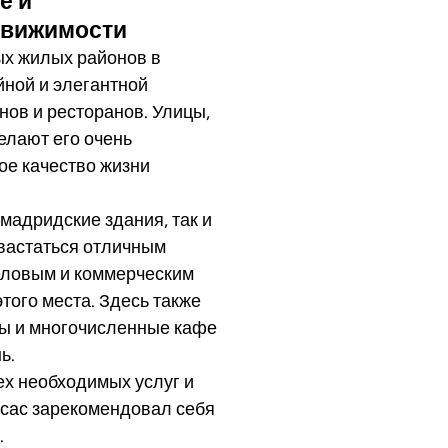
е и
движимости
ых жилых районов в
йной и элегантной
нов и ресторанов. Улицы,
елают его очень
ое качество жизни
мадридские здания, так и
вастаться отличным
еловым и коммерческим
того места. Здесь также
лы и многочисленные кафе
ь.
ех необходимых услуг и
сас зарекомендовал себя
.