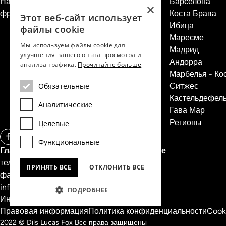
Набор персонала
Барселона
×
франшизы недвижимости
Коста Брава
Этот веб-сайт использует
Ибица
файлы cookie
Маресме
Мы используем файлы cookie для
Мадрид
улучшения вашего опыта просмотра и
Андорра
анализа трафика.
Прочитайте больше
Марбелья - Ко
Ситжес
Обязательные
Кастельдефел
Аналитические
Гава Мар
Регионы
Целевые
Функциональные
Главный офис Dils Lucas Fox в Барселоне
тел.
(+34) 933 562 989
ПРИНЯТЬ ВСЕ
ОТКЛОНИТЬ ВСЕ
факс
(+34) 933 041 848
info@lucasfox.com
ПОДРОБНЕЕ
Информация о региональных офисах
Правовая информация
Политика конфиденциальности
Cooki
2022 © Dils Lucas Fox Все права защищены