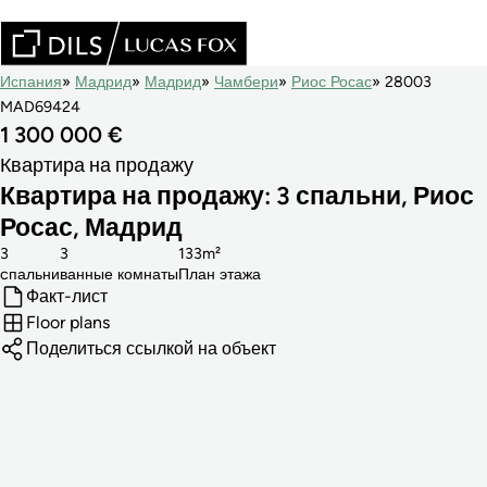
Испания
Мадрид
Мадрид
Чамбери
Риос Росас
28003
MAD69424
1 300 000 €
Квартира на продажу
Квартира на продажу: 3 спальни, Риос
Росас, Мадрид
3
3
133m²
cпальни
ванные комнаты
План этажа
Факт-лист
Floor plans
Поделиться ссылкой на объект