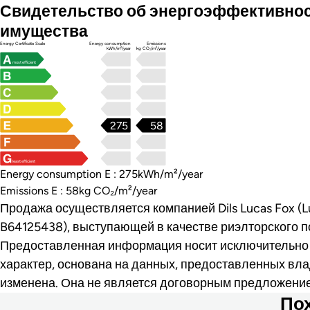
Свидетельство об энергоэффективно
имущества
Energy Certificate Scale
Energy consumption
Emissions
kWh/m²/year
kg CO₂/m²/year
most efficient
275
58
least efficient
Energy consumption E : 275kWh/m²/year
Emissions E : 58kg CO₂/m²/year
Продажа осуществляется компанией Dils Lucas Fox (Lu
B64125438), выступающей в качестве риэлторского п
Предоставленная информация носит исключительн
характер, основана на данных, предоставленных вла
изменена. Она не является договорным предложени
По