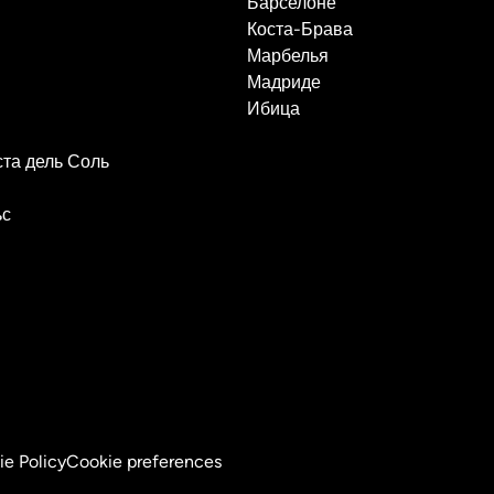
Барселоне
Коста-Брава
Марбелья
Мадриде
Ибица
ста дель Соль
ьс
e Policy
Cookie preferences