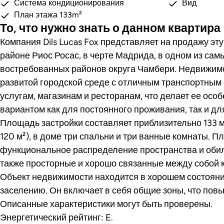
Система кондиционирования
Вид
План этажа 133m²
То, что нужно знать о данном квартира
Компания Dils Lucas Fox представляет на продажу эт
районе Риос Росас, в черте Мадрида, в одном из сам
востребованных районов округа Чамбери. Недвижим
развитой городской среде с отличным транспортным
услугам, магазинам и ресторанам, что делает ее ос
вариантом как для постоянного проживания, так и дл
Площадь застройки составляет приблизительно 133 
120 м²), в доме три спальни и три ванные комнаты. 
функциональное распределение пространства и обили
также просторные и хорошо связанные между собой 
Объект недвижимости находится в хорошем состояни
заселению. Он включает в себя общие зоны, что пов
Описанные характеристики могут быть проверены.
Энергетический рейтинг: E.