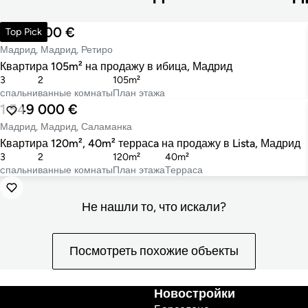
1 148 000 €
Top Pick
Мадрид, Мадрид, Ретиро
Квартира 105m² на продажу в ибица, Мадрид
3
2
105m²
cпальни
ванные комнаты
План этажа
1 549 000 €
Мадрид, Мадрид, Саламанка
Квартира 120m², 40m² террасa на продажу в Lista, Мадрид
3
2
120m²
40m²
cпальни
ванные комнаты
План этажа
Терраса
Не нашли то, что искали?
Посмотреть похожие объекты
Новостройки