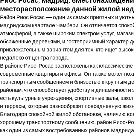
Риос Росас, Мадрид: 6Местонахождени
месторасположение данной жилой не
Район Риос Росас — один из самых приятных и уютн
мадридском квартале Чамбери. Он отличается споко
атмосферой, а также широким спектром услуг, магази
обсаженные деревьями, и гостеприимный характер д
привлекательным вариантом для тех, кто ищет высок
недалеко от центра города.
В районе Риос-Росас расположены как классические 
современные квартиры и офисы. Он также может пох
транспортным сообщением и близостью к крупным д
районам, что способствует удобству и динамичности э
есть культурные учреждения, спортивные залы, шко
и террасы, которые разнообразят повседневную жизн
Благодаря спокойной жилой обстановке, наличию вс
хорошему транспортному сообщению, район Риос-Ро
как один из самых востребованных районов Мадрида