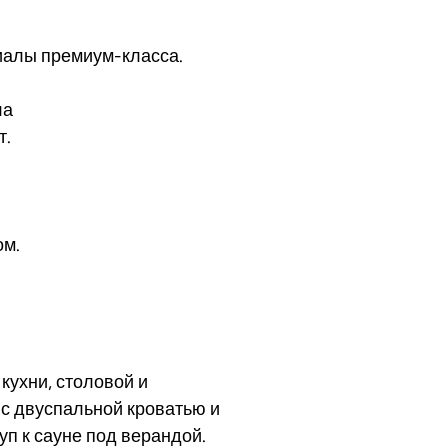
иалы премиум-класса.
ла
т.
ом.
кухни, столовой и
 с двуспальной кроватью и
уп к сауне под верандой.