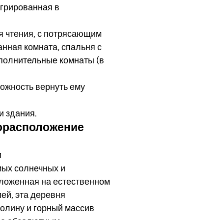
егрированная в
я чтения, с потрясающим
анная комната, спальня с
ополнительные комнаты (в
ожность вернуть ему
и здания.
торасположение
и
мых солнечных и
ложенная на естественном
ей, эта деревня
олину и горный массив