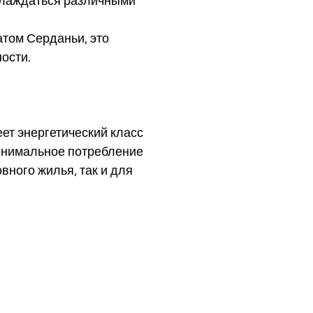
слаждаться различными
том Серданьи, это
ости.
ет энергетический класс
инимальное потребление
вного жилья, так и для
део