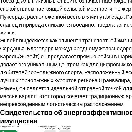
Тосса-д'Альп. Жизнь в Энвейте означает наслажде
спокойствием настоящей сельской местности, не жер
Пучсерды, расположенной всего в 5 минутах езды. Рай
сланец и природа сливаются воедино, предлагая ис
жизни.
Энвейт выделяется как эпицентр транспортной жизни
Серданья. Благодаря международному железнодорож
Кароль/Энвейт) он предлагает прямые рейсы в Париж,
делает его уникальным центром как для цифровых коч
любителей горнолыжного спорта. Расположенный все
лучших горнолыжных курортов региона (Гранвалира
Ромеу), он является идеальной отправной точкой для
массив Карлит. Этот город сочетает традиционную ар
непревзойденным логистическим расположением.
Свидетельство об энергоэффективно
имущества
Energy Certificate Scale
Energy consumption
Emissions
kWh/m²/year
kg CO₂/m²/year