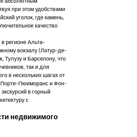
ние абсолютным
твуя при этом удобствами
ский уголок, где камень,
ключительное качество
 в регионе Альта-
ному вокзалу (Латур-де-
 Тулузу и Барселону, что
евников, так и для
го в нескольких шагах от
, Порте-Пюиморанс и Фон-
 экскурсий в горный
хитектуру с
сти недвижимого