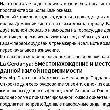
На второй этаж ведет величественная лестница, инт
пространство за большими окнами.
Первый этаж: зона отдыха, идеально подходящая дл
видом. Домашний кинотеатр с выходом на террасу. В
двуспальной кроватью и выходом на террасу. Две д
настоящее время используются в служебных целях).
Гараж переоборудован в тренажерный зал. Есть возм
первоначальное назначение.
Котельная и кладовая расположены во внешней част
La Cerdanya: 6Местонахождение и мес
данной жилой недвижимости
Enveitg: Солнечный балкон в самом сердце Сердань
Откройте для себя очарование Энвейта, одной из са
живописных деревень французской Серданьи. Распо
склоне холма с привилегированной южной ориентаци
предлагает непревзойденные панорамные виды на д