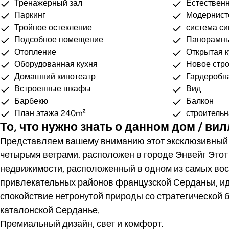
Тренажерный зал
Естествен
Паркинг
Модернист
Тройное остекление
система си
Подсобное помещение
Панорамны
Отопление
Открытая к
Оборудованная кухня
Новое стро
Домашний кинотеатр
Гардеробн
Встроенные шкафы
Вид
Барбекю
Балкон
План этажа 240m²
строитель
То, что нужно знать о данном дом / ви
Представляем вашему вниманию этот эксклюзивный 
четырьмя ветрами.
расположен в городе Энвейг
Этот
недвижимости, расположенный в одном из самых во
привлекательных районов французской Серданьи, ид
спокойствие нетронутой природы со стратегической б
каталонской Серданье.
Премиальный дизайн, свет и комфорт.