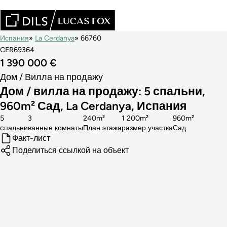
Испания
La Cerdanya
66760
CER69364
1 390 000 €
Дом / Вилла на продажу
Дом / вилла на продажу: 5 спальни,
960m² Сад, La Cerdanya, Испания
5
3
240m²
1 200m²
960m²
cпальни
ванные комнаты
План этажа
размер участка
Сад
Факт-лист
Поделиться ссылкой на объект