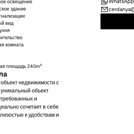
WhatsApp
ное освещение
ское здание
cerdanya@
гнализации
й вид
ухня
ительство
ая комната
ная площадь 240m²
лла
объект недвижимости с
 уникальный объект
стребованных и
еально сочетает в себе
лизостью к удобствам и