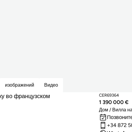
изображений
Видео
жу во французском
CER69364
1 390 000 €
Дом / Вилла н
Позвоните
+34 872 5