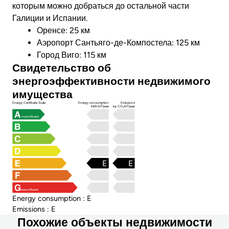
которым можно добраться до остальной части
Галиции и Испании.
Оренсе: 25 км
Аэропорт Сантьяго-де-Компостела: 125 км
Город Виго: 115 км
Свидетельство об
энергоэффективности недвижимого
имущества
Energy Certificate Scale
Energy consumption
Emissions
kWh/m²/year
kg CO₂/m²/year
most efficient
E
E
least efficient
Energy consumption : E
Emissions : E
Похожие объекты недвижимости