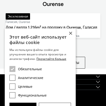
Ourense
890 000 €
Эксклюзивная
Галисия, Ourense
Дом / вилла 1,216m² на продажу в Ourense, Галисия
×
5
9
1 216m²
11 157m²
cпальни
ванные комнаты
План этажа
размер участка
Этот веб-сайт использует
файлы cookie
Не нашли то, что искали?
Мы используем файлы cookie для
улучшения вашего опыта просмотра и
анализа трафика.
Прочитайте больше
Посмотреть похожие объекты
Обязательные
О нас
Аналитические
Регионы
Целевые
Новостройки
Функциональные
Главный офис Dils Lucas Fox в Барселоне
тел.
(+34) 933 562 989