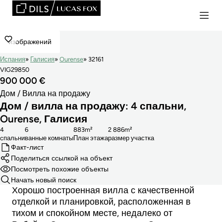
изображений
Испания
Галисия
Ourense
32161
VIG29850
900 000 €
Дом / Вилла на продажу
Дом / вилла на продажу: 4 спальни,
Ourense, Галисия
4
6
883m²
2 886m²
cпальни
ванные комнаты
План этажа
размер участка
Факт-лист
Поделиться ссылкой на объект
Посмотреть похожие объекты
Начать новый поиск
Хорошо построенная вилла с качественной
отделкой и планировкой, расположенная в
тихом и спокойном месте, недалеко от