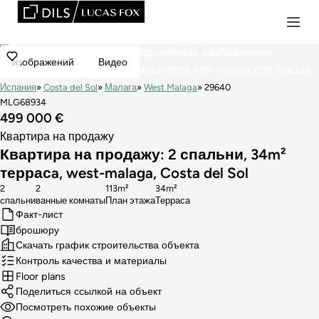
изображений
Видео
Испания
Costa del Sol
Малага
West Malaga
29640
MLG68934
499 000 €
Квартира на продажу
Квартира на продажу: 2 спальни, 34m²
террасa, west-malaga, Costa del Sol
2
2
113m²
34m²
cпальни
ванные комнаты
План этажа
Терраса
Факт-лист
брошюру
Скачать график строительства объекта
Контроль качества и материалы
Floor plans
Поделиться ссылкой на объект
Посмотреть похожие объекты