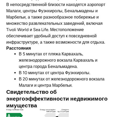
В непосредственной близости находятся аэропорт
Малаги, центры Фуэнхиролы, Бенальмадены и
Марбельи, а также разнообразное побережье и
множество развлекательных заведений, включая
Tivoli World и Sea Life. Местоположение
обеспечивает удобный доступ к повседневной
инфраструктуре, а также возможности для отдыха.
Расстояния
В 5 минутах от пляжа Карвахаль,
железнодорожного вокзала Карвахаль и
центра города Бенальмадена.
В 10 минутах от центра Фуэнхиролы.
В 20 минутах от железнодорожного вокзала
Малаги и центра Марбельи.
Свидетельство об
энергоэффективности недвижимого
имущества
Energy Certificate Scale
Energy consumption
Emissions
kWh/m²/year
kg CO₂/m²/year
most efficient