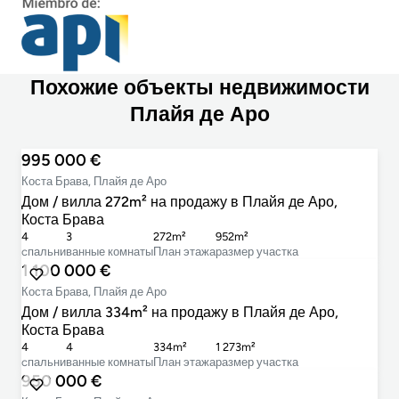
Похожие объекты недвижимости
Плайя де Аро
995 000 €
Коста Брава, Плайя де Аро
Дом / вилла 272m² на продажу в Плайя де Аро,
Коста Брава
4
3
272m²
952m²
cпальни
ванные комнаты
План этажа
размер участка
1 100 000 €
Коста Брава, Плайя де Аро
Дом / вилла 334m² на продажу в Плайя де Аро,
Коста Брава
4
4
334m²
1 273m²
cпальни
ванные комнаты
План этажа
размер участка
950 000 €