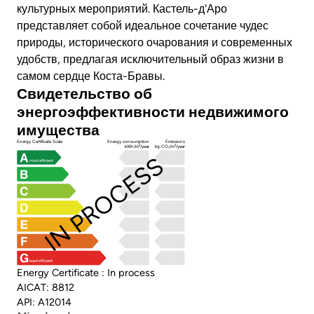
культурных мероприятий. Кастель-д'Аро
представляет собой идеальное сочетание чудес
природы, исторического очарования и современных
удобств, предлагая исключительный образ жизни в
самом сердце Коста-Бравы.
Свидетельство об
энергоэффективности недвижимого
имущества
Energy Certificate Scale
Energy consumption
Emissions
kWh/m²/year
kg CO₂/m²/year
IN PROCESS
most efficient
least efficient
Energy Certificate : In process
AICAT: 8812
API: A12014