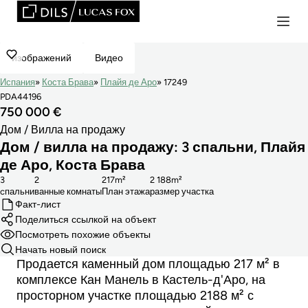
изображений
Видео
Испания
Коста Брава
Плайя де Аро
17249
PDA44196
750 000 €
Дом / Вилла на продажу
Дом / вилла на продажу: 3 спальни, Плайя
де Аро, Коста Брава
3
2
217m²
2 188m²
cпальни
ванные комнаты
План этажа
размер участка
Факт-лист
Поделиться ссылкой на объект
Посмотреть похожие объекты
Начать новый поиск
Продается каменный дом площадью 217 м² в
комплексе Кан Манель в Кастель-д'Аро, на
просторном участке площадью 2188 м² с