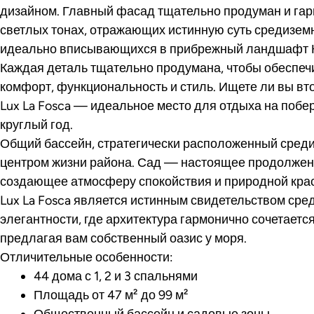
дизайном. Главный фасад тщательно продуман и гар
светлых тонах, отражающих истинную суть средизем
идеально вписывающихся в прибрежный ландшафт 
Каждая деталь тщательно продумана, чтобы обеспе
комфорт, функциональность и стиль. Ищете ли вы вт
Lux La Fosca — идеальное место для отдыха на побе
круглый год.
Общий бассейн, стратегически расположенный среди 
центром жизни района. Сад — настоящее продолжен
создающее атмосферу спокойствия и природной кра
Lux La Fosca является истинным свидетельством ср
элегантности, где архитектура гармонично сочетаетс
предлагая вам собственный оазис у моря.
Отличительные особенности:
44 дома с 1, 2 и 3 спальнями
Площадь от 47 м² до 99 м²
Общественный бассейн и садовые зоны