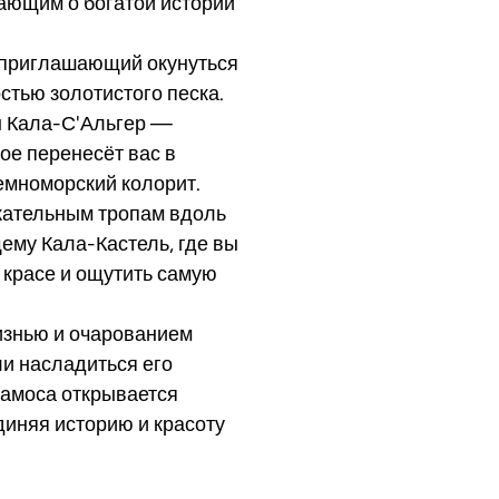
ающим о богатой истории
, приглашающий окунуться
стью золотистого песка.
ы Кала-С'Альгер —
ое перенесёт вас в
емноморский колорит.
кательным тропам вдоль
щему Кала-Кастель, где вы
 красе и ощутить самую
изнью и очарованием
ли насладиться его
ламоса открывается
диняя историю и красоту