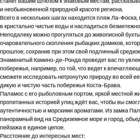
станет вашим шлюзом к знаковым местам, рассказыв
и необыкновенной природной красоте региона.
Всего в нескольких шагах находится пляж Ла-Фоска
в кристально чистые воды и насладиться безмятежно
Неподалеку можно прогуляться до живописной бухт
очаровательного скопления рыбацких домиков, котор
прошлое, сохранив при этом свой подлинный средиз
Знаменитый Камино-де-Ронда проведет вас по увле
побережья, например, по той, что ведет к впечатляю
сможете исследовать нетронутую природу во всей ее
дикую и чистую часть побережья Коста-Брава.
Паламос с его рыболовным портом, яркой местной ж
пропитанных историей улиц ждёт вас, чтобы вы смог
аутентичностью и морскими ароматами. Из замка Па
панорамный вид на Средиземное море и город, объе
пейзажа в единое целое.
Расстояние до интересных мест: