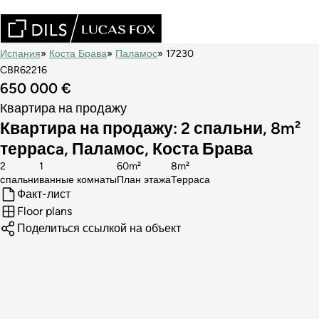
Испания
Коста Брава
Паламос
17230
CBR62216
650 000 €
Квартира на продажу
Квартира на продажу: 2 спальни, 8m²
террасa, Паламос, Коста Брава
2
1
60m²
8m²
cпальни
ванные комнаты
План этажа
Терраса
Факт-лист
Floor plans
Поделиться ссылкой на объект