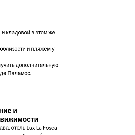
 и кладовой в этом же
облизости и пляжем у
олучить дополнительную
 де Паламос.
део
ние и
движимости
а, отель Lux La Fosca