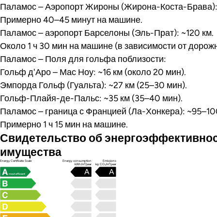
Паламос – Аэропорт Жироны (Жирона-Коста-Брава):
Примерно 40–45 минут на машине.
Паламос – аэропорт Барселоны (Эль-Прат): ~120 км.
Около 1 ч 30 мин на машине (в зависимости от дорож
Паламос – Поля для гольфа поблизости:
Гольф д'Аро – Мас Ноу: ~16 км (около 20 мин).
Эмпорда Гольф (Гуальта): ~27 км (25–30 мин).
Гольф-Плайя-де-Пальс: ~35 км (35–40 мин).
Паламос – граница с Францией (Ла-Хонкера): ~95–10
Примерно 1 ч 15 мин на машине.
Свидетельство об энергоэффективно
имущества
Energy Certificate Scale
Energy consumption
Emissions
kWh/m²/year
kg CO₂/m²/year
A
A
most efficient