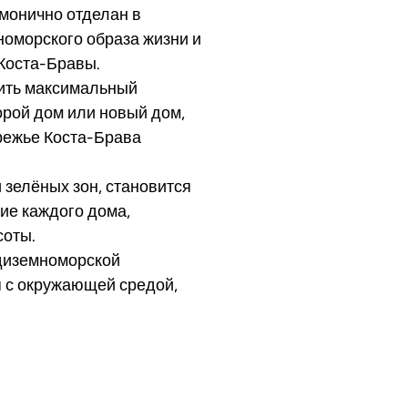
монично отделан в
номорского образа жизни и
Коста-Бравы.
чить максимальный
орой дом или новый дом,
режье Коста-Брава
зелёных зон, становится
ие каждого дома,
соты.
едиземноморской
я с окружающей средой,