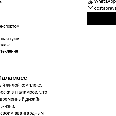
WhatsApp
ре
costabrav
анспортом
нная кухня
плекс
стекление
 Паламосе
ый жилой комплекс,
оска в Паламосе. Это
современный дизайн
 жизни.
я своим авангардным