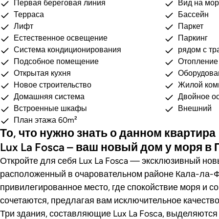
Первая береговая линия
Вид на мо
Терраса
Бассейн
Лифт
Паркет
Естественное освещение
Паркинг
Система кондиционирования
рядом с тр
Подсобное помещение
Отопление
Открытая кухня
Оборудова
Новое строительство
Жилой ком
Домашняя система
Двойное о
Встроенные шкафы
Внешний
План этажа 60m²
То, что нужно знать о данном квартира
Lux La Fosca – ваш новый дом у моря в
Откройте для себя Lux La Fosca — эксклюзивный нов
расположенный в очаровательном районе Кала-ла-Ф
привилегированное место, где спокойствие моря и 
сочетаются, предлагая вам исключительное качество
Три здания, составляющие Lux La Fosca, выделяютс