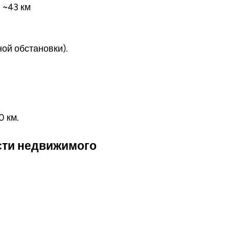
 ~43 км
ной обстановки).
0 км.
сти недвижимого