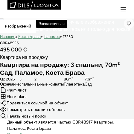
Зарезервировано
Эксклюзивная
изображений
Испания
Коста Брава
Паламос
17230
CBR48925
495 000 €
Квартира на продажу
Квартира на продажу: 3 спальни, 70m²
Сад, Паламос, Коста Брава
Q2 2026
3
2
86m²
70m²
Окончание
cпальни
ванные комнаты
План этажа
Сад
Факт-лист
Floor plans
Поделиться ссылкой на объект
Посмотреть похожие объекты
Начать новый поиск
Данный объект является частью CBR48917 Квартиры,
Паламос, Коста Брава