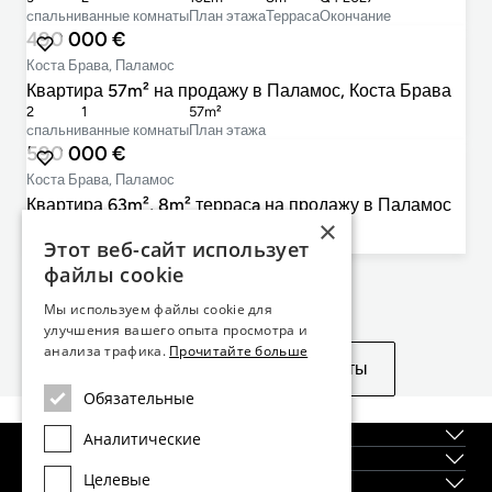
cпальни
ванные комнаты
План этажа
Терраса
Окончание
490 000 €
Коста Брава, Паламос
Квартира 57m² на продажу в Паламос, Коста Брава
2
1
57m²
cпальни
ванные комнаты
План этажа
590 000 €
Коста Брава, Паламос
Квартира 63m², 8m² террасa на продажу в Паламос
×
3
1
63m²
8m²
Этот веб-сайт использует
cпальни
ванные комнаты
План этажа
Терраса
файлы cookie
Не нашли то, что искали?
Мы используем файлы cookie для
улучшения вашего опыта просмотра и
анализа трафика.
Прочитайте больше
Посмотреть похожие объекты
Обязательные
О нас
Аналитические
Регионы
Целевые
Новостройки