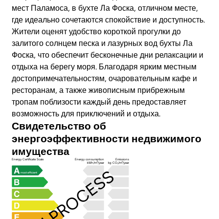
мест Паламоса, в бухте Ла Фоска, отличном месте,
где идеально сочетаются спокойствие и доступность.
Жители оценят удобство короткой прогулки до
залитого солнцем песка и лазурных вод бухты Ла
Фоска, что обеспечит бесконечные дни релаксации и
отдыха на берегу моря. Благодаря ярким местным
достопримечательностям, очаровательным кафе и
ресторанам, а также живописным прибрежным
тропам поблизости каждый день предоставляет
возможность для приключений и отдыха.
Свидетельство об
энергоэффективности недвижимого
имущества
Energy Certificate Scale
Energy consumption
Emissions
kWh/m²/year
kg CO₂/m²/year
IN PROCESS
most efficient