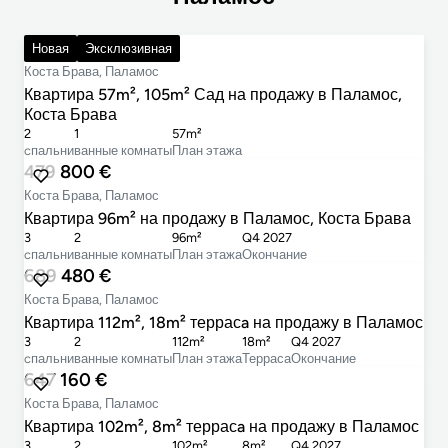
420 000 €
Новая
Эксклюзивная
Коста Брава, Паламос
Квартира 57m², 105m² Сад на продажу в Паламос,
Коста Брава
2
1
57m²
cпальни
ванные комнаты
План этажа
479 800 €
Коста Брава, Паламос
Квартира 96m² на продажу в Паламос, Коста Брава
3
2
96m²
Q4 2027
cпальни
ванные комнаты
План этажа
Окончание
689 480 €
Коста Брава, Паламос
Квартира 112m², 18m² террасa на продажу в Паламос
3
2
112m²
18m²
Q4 2027
cпальни
ванные комнаты
План этажа
Терраса
Окончание
647 160 €
Коста Брава, Паламос
Квартира 102m², 8m² террасa на продажу в Паламос
3
2
102m²
8m²
Q4 2027