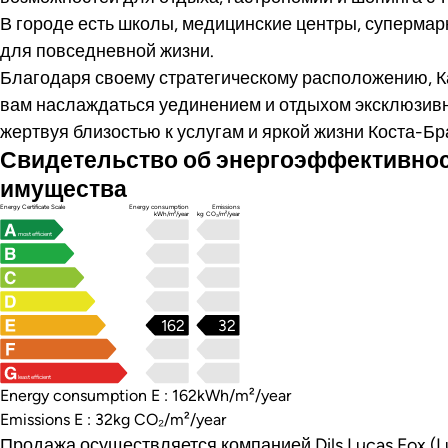
В городе есть школы, медицинские центры, супермар
для повседневной жизни.
Благодаря своему стратегическому расположению, К
вам наслаждаться уединением и отдыхом эксклюзивн
жертвуя близостью к услугам и яркой жизни Коста-Бр
Свидетельство об энергоэффективно
имущества
Energy Certificate Scale
Energy consumption
Emissions
kWh/m²/year
kg CO₂/m²/year
most efficient
162
32
least efficient
Energy consumption E : 162kWh/m²/year
Emissions E : 32kg CO₂/m²/year
Продажа осуществляется компанией Dils Lucas Fox (Lu