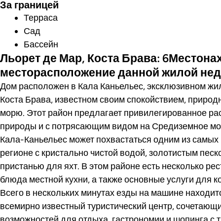
За границей
Терраса
Сад
Бассейн
Льорет де Мар, Коста Брава: 6Местона
месторасположение данной жилой не
Дом расположен в Кала Каньельес, эксклюзивном жи
Коста Брава, известном своим спокойствием, природн
морю. Этот район предлагает привилегированное ра
природы и с потрясающим видом на Средиземное мо
Кала-Каньельес может похвастаться одним из самых
регионе с кристально чистой водой, золотистым песк
пристанью для яхт. В этом районе есть несколько р
блюда местной кухни, а также основные услуги для 
Всего в нескольких минутах езды на машине находи
всемирно известный туристический центр, сочетающи
возможностей для отдыха, гастрономии и шопинга с