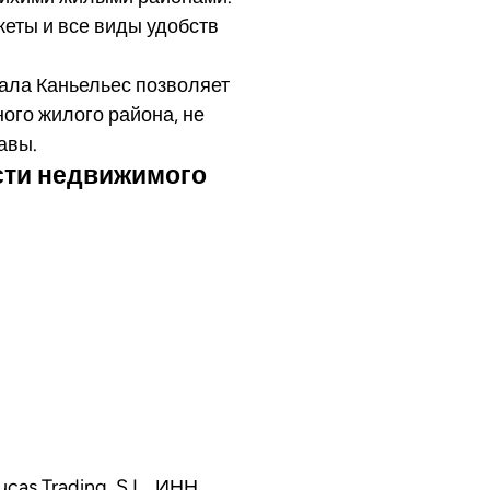
кеты и все виды удобств
ала Каньельес позволяет
ого жилого района, не
авы.
сти недвижимого
cas Trading, S.L., ИНН