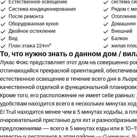
Естественное освещение
система си
Система кондиционирования
Рядом с м
После ремонта
Отопление
Оборудованная кухня
Домашняя 
Двойное остекление
Внешний
Вид
Балкон
План этажа 224m²
жилая пло
То, что нужно знать о данном дом / ви
Лукас Фокс представляет этот дом на совершенно ро
отличающийся прекрасной ориентацией, обеспечив
естественное освещение в течение всего дня в Льор
качественной отделкой и функциональной планировк
Кроме того, его расположение не имеет себе равных:
удобствам находится всего в нескольких минутах хо
El Trull находится менее чем в 5 минутах ходьбы, а пл
очаровательной пристанью для яхт и разнообразны
предложениями — всего в 5 минутах езды или в 10–1
известных ресторанов в этом районе — Gammarus, Sy