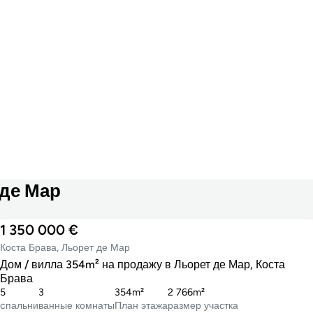
де Мар
1 350 000 €
Коста Брава, Льорет де Мар
Дом / вилла 354m² на продажу в Льорет де Мар, Коста
Брава
5
3
354m²
2 766m²
cпальни
ванные комнаты
План этажа
размер участка