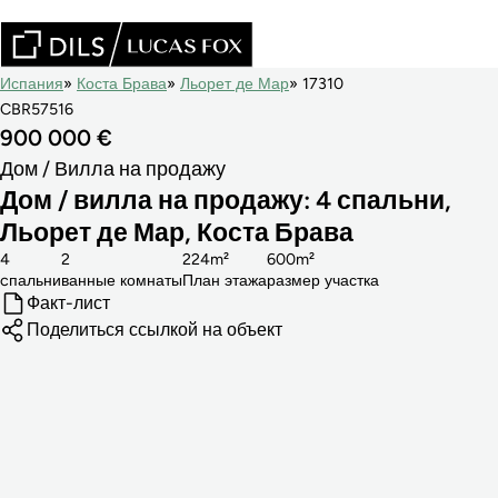
Испания
Коста Брава
Льорет де Мар
17310
CBR57516
900 000 €
Дом / Вилла на продажу
Дом / вилла на продажу: 4 спальни,
Льорет де Мар, Коста Брава
4
2
224m²
600m²
cпальни
ванные комнаты
План этажа
размер участка
Факт-лист
Поделиться ссылкой на объект