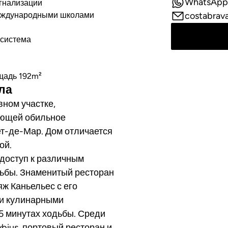
WhatsApp
гнализации
еждународными школами
costabrav
система
щадь 192m²
лла
вном участке,
ающей обильное
ет-де-Мар. Дом отличается
ой.
 доступ к различным
дьбы. Знаменитый ресторан
яж Каньельес с его
ми кулинарными
5 минутах ходьбы. Среди
bius, портовый ресторан и