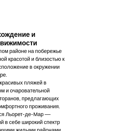
хождение и
движимости
лом районе на побережье
ой красотой и близостью к
сположение в окружении
ре.
 красивых пляжей в
ом и очаровательной
есторанов, предлагающих
комфортного проживания.
тся Льорет-де-Мар —
й в себе широкий спектр
 тихими жилыми районами.