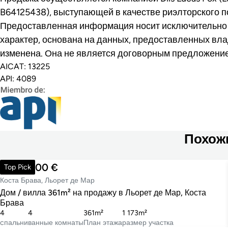
B64125438), выступающей в качестве риэлторского п
Предоставленная информация носит исключительн
характер, основана на данных, предоставленных вла
изменена. Она не является договорным предложени
AICAT: 13225
API: 4089
Похож
1 200 000 €
Top Pick
Коста Брава, Льорет де Мар
Дом / вилла 361m² на продажу в Льорет де Мар, Коста
Брава
4
4
361m²
1 173m²
cпальни
ванные комнаты
План этажа
размер участка