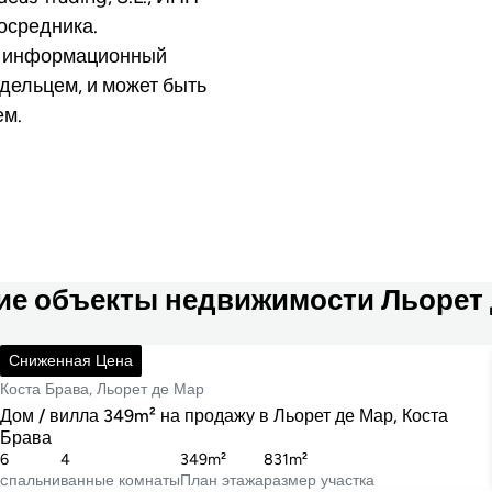
осредника.
о информационный
дельцем, и может быть
ем.
ие объекты недвижимости Льорет 
795 000 €
Сниженная Цена
Коста Брава, Льорет де Мар
Дом / вилла 349m² на продажу в Льорет де Мар, Коста
Брава
6
4
349m²
831m²
cпальни
ванные комнаты
План этажа
размер участка