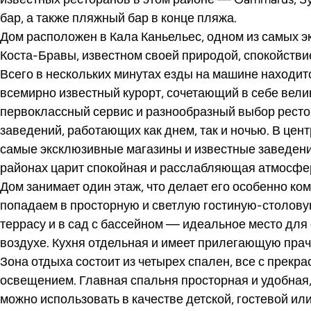
бар, а также пляжный бар в конце пляжа.
Дом расположен в Кала Каньельес, одном из самых 
Коста-Бравы, известном своей природой, спокойстви
Всего в нескольких минутах езды на машине находи
всемирно известный курорт, сочетающий в себе вел
первоклассный сервис и разнообразный выбор ресто
заведений, работающих как днем, так и ночью. В цен
самые эксклюзивные магазины и известные заведени
районах царит спокойная и расслабляющая атмосфе
Дом занимает один этаж, что делает его особенно к
попадаем в просторную и светлую гостиную-столов
террасу и в сад с бассейном — идеальное место для
воздухе. Кухня отдельная и имеет прилегающую пра
Зона отдыха состоит из четырех спален, все с прек
освещением. Главная спальня просторная и удобная,
можно использовать в качестве детской, гостевой или