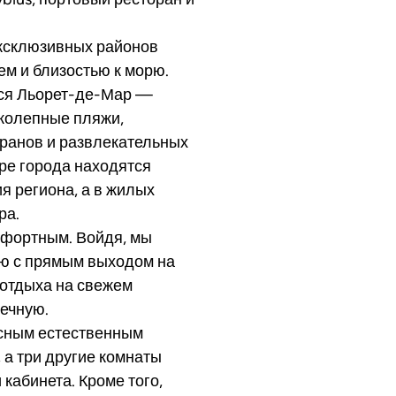
эксклюзивных районов
ем и близостью к морю.
тся Льорет-де-Мар —
иколепные пляжи,
ранов и развлекательных
тре города находятся
я региона, а в жилых
ра.
омфортным. Войдя, мы
ую с прямым выходом на
 отдыха на свежем
чечную.
расным естественным
 а три другие комнаты
 кабинета. Кроме того,