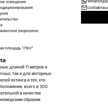
WhatsApp
ное освещение
costabrav
ондиционирования
ухня
ительство
ха
животное разрешено
ная площадь 179m²
лла
нью длиной 11 метров и
сных, так и для моторных
лей яхтинга и тех, кто
положение, всего в 300
кательной в качестве
мноморским образом