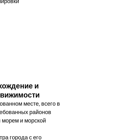
нировки
хождение и
движимости
ванном месте, всего в
требованных районов
я морем и морской
тра города с его