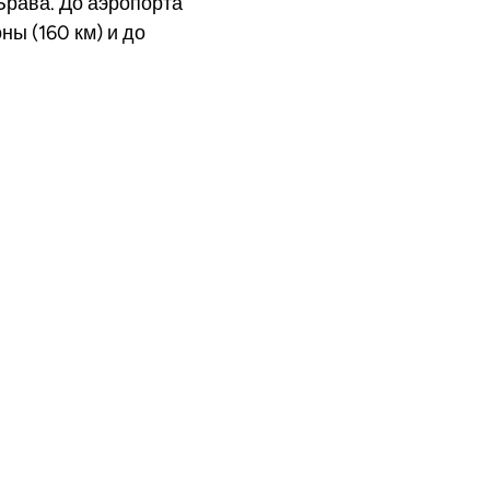
Брава. До аэропорта
ны (160 км) и до
део