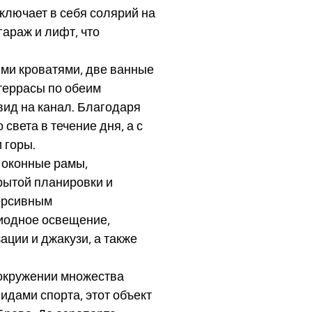
ключает в себя солярий на
араж и лифт, что
ми кроватями, две ванные
 террасы по обеим
вид на канал. Благодаря
света в течение дня, а с
 горы.
 оконные рамы,
рытой планировки и
версивным
иодное освещение,
ции и джакузи, а также
 окружении множества
идами спорта, этот объект