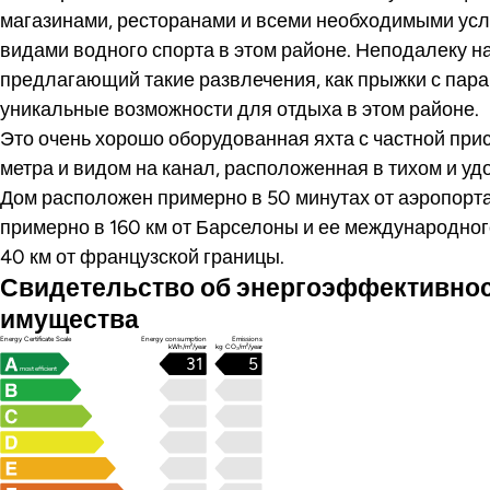
магазинами, ресторанами и всеми необходимыми усл
видами водного спорта в этом районе. Неподалеку н
предлагающий такие развлечения, как прыжки с пар
уникальные возможности для отдыха в этом районе.
Это очень хорошо оборудованная яхта с частной прис
метра и видом на канал, расположенная в тихом и уд
Дом расположен примерно в 50 минутах от аэропорта
примерно в 160 км от Барселоны и ее международног
40 км от французской границы.
Свидетельство об энергоэффективно
имущества
Energy Certificate Scale
Energy consumption
Emissions
kWh/m²/year
kg CO₂/m²/year
31
5
most efficient