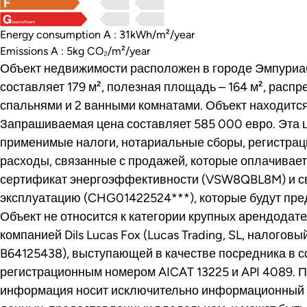
least efficient
Energy consumption A : 31kWh/m²/year
Emissions A : 5kg CO₂/m²/year
Объект недвижимости расположен в городе Эмпуриа
составляет 179 м², полезная площадь – 164 м², расп
спальнями и 2 ванными комнатами. Объект находится
Запрашиваемая цена составляет 585 000 евро. Эта 
применимые налоги, нотариальные сборы, регистрац
расходы, связанные с продажей, которые оплачивает
сертификат энергоэффективности (VSW8QBL8M) и св
эксплуатацию (CHG01422524***), которые будут пре
Объект не относится к категории крупных арендодат
компанией Dils Lucas Fox (Lucas Trading, SL, налого
B64125438), выступающей в качестве посредника в 
регистрационным номером AICAT 13225 и API 4089. 
информация носит исключительно информационный х