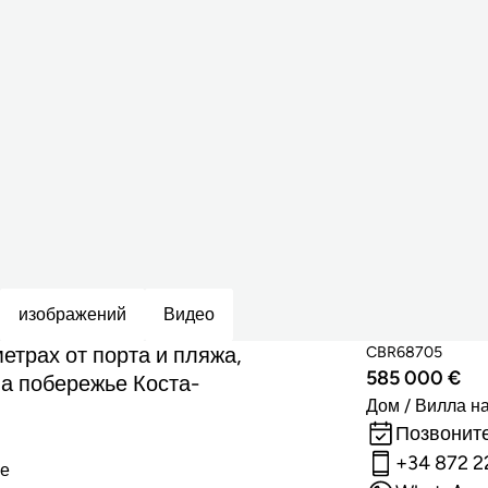
изображений
Видео
етрах от порта и пляжа,
CBR68705
585 000 €
на побережье Коста-
Дом / Вилла н
Позвоните
+34 872 2
ре