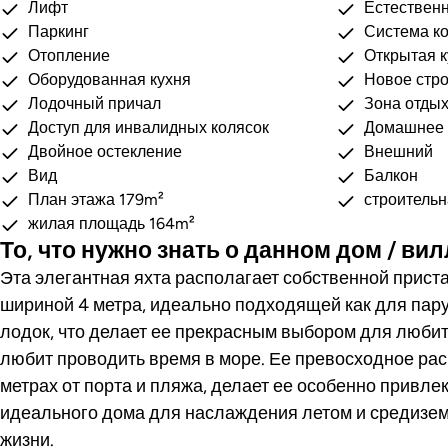
Лифт
Естествен
Паркинг
Система к
Отопление
Открытая к
Оборудованная кухня
Новое стро
Лодочный причал
Зона отды
Доступ для инвалидных колясок
Домашнее 
Двойное остекление
Внешний
Вид
Балкон
План этажа 179m²
строитель
жилая площадь 164m²
То, что нужно знать о данном дом / ви
Эта элегантная яхта располагает собственной приста
шириной 4 метра, идеально подходящей как для пару
лодок, что делает ее прекрасным выбором для любите
любит проводить время в море. Ее превосходное рас
метрах от порта и пляжа, делает ее особенно привле
идеального дома для наслаждения летом и средизе
жизни.