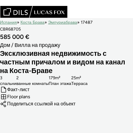
Испания
Коста Брава
Эмпуриабрава
17487
CBR68705
585 000 €
Дом / Вилла на продажу
Эксклюзивная недвижимость с
частным причалом и видом на канал
на Коста-Браве
3
2
179m²
25m²
cпальни
ванные комнаты
План этажа
Терраса
Факт-лист
Floor plans
Поделиться ссылкой на объект