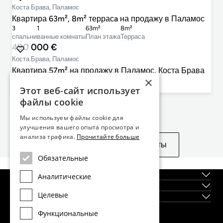
Коста Брава, Паламос
Квартира 63m², 8m² террасa на продажу в Паламос
3
1
63m²
8m²
cпальни
ванные комнаты
План этажа
Терраса
490 000 €
Коста Брава, Паламос
Квартира 57m² на продажу в Паламос, Коста Брава
×
2
1
57m²
Этот веб-сайт использует
cпальни
ванные комнаты
План этажа
файлы cookie
Не нашли то, что искали?
Мы используем файлы cookie для
улучшения вашего опыта просмотра и
анализа трафика.
Прочитайте больше
Посмотреть похожие объекты
Обязательные
О нас
Аналитические
Регионы
Целевые
Новостройки
Функциональные