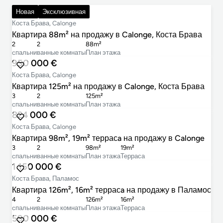
725 000 €
Новая
Эксклюзивная
Коста Брава, Calonge
Квартира 88m² на продажу в Calonge, Коста Брава
2
2
88m²
cпальни
ванные комнаты
План этажа
950 000 €
Коста Брава, Calonge
Квартира 125m² на продажу в Calonge, Коста Брава
3
2
125m²
cпальни
ванные комнаты
План этажа
824 000 €
Коста Брава, Calonge
Квартира 98m², 19m² террасa на продажу в Calonge
3
2
98m²
19m²
cпальни
ванные комнаты
План этажа
Терраса
1 150 000 €
Коста Брава, Паламос
Квартира 126m², 16m² террасa на продажу в Паламос
4
2
126m²
16m²
cпальни
ванные комнаты
План этажа
Терраса
590 000 €