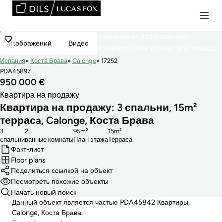
изображений
Видео
Испания
Коста Брава
Calonge
17252
PDA45897
950 000 €
Квартира на продажу
Квартира на продажу: 3 спальни, 15m²
террасa, Calonge, Коста Брава
3
2
95m²
15m²
cпальни
ванные комнаты
План этажа
Терраса
Факт-лист
Floor plans
Поделиться ссылкой на объект
Посмотреть похожие объекты
Начать новый поиск
Данный объект является частью PDA45842 Квартиры,
Calonge, Коста Брава