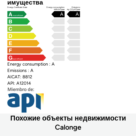
имущества
Energy Certificate Scale
Energy consumption
Emissions
kWh/m²/year
kg CO₂/m²/year
A
A
most efficient
least efficient
Energy consumption : A
Emissions : A
AICAT: 8812
API: A12014
Похожие объекты недвижимости
Calonge