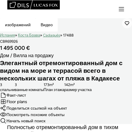
Top Pick
изображений
Видео
Испания
Коста Брава
Cadaqués
17488
CBR69926
1 495 000 €
Дом / Вилла на продажу
Элегантный отремонтированный дом с
видом на море и террасой всего в
нескольких шагах от пляжа в Кадакесе
3
3
173m²
142m²
cпальни
ванные комнаты
План этажа
размер участка
Факт-лист
Floor plans
Поделиться ссылкой на объект
Посмотреть похожие объекты
Начать новый поиск
Полностью отремонтированный дом в тихом