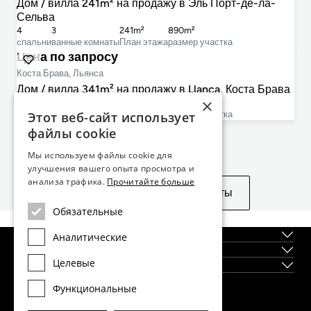
Дом / вилла 241m² на продажу в Эль Порт-де-ла-
Сельва
4
3
241m²
890m²
cпальни
ванные комнаты
План этажа
размер участка
Цена по запросу
Коста Брава, Льянса
Дом / вилла 341m² на продажу в Llanca, Коста Брава
×
8
6
341m²
491m²
Этот веб-сайт использует
cпальни
ванные комнаты
План этажа
размер участка
файлы cookie
Не нашли то, что искали?
Мы используем файлы cookie для
улучшения вашего опыта просмотра и
анализа трафика.
Прочитайте больше
Посмотреть похожие объекты
Обязательные
О нас
Аналитические
Регионы
Целевые
Новостройки
Функциональные
Главный офис Dils Lucas Fox в Барселоне