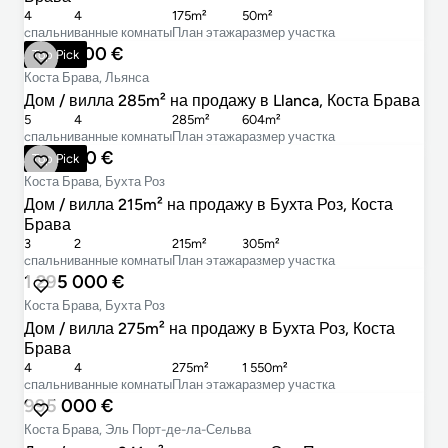
4
4
175m²
50m²
cпальни
ванные комнаты
План этажа
размер участка
1 375 000 €
Top Pick
Коста Брава, Льянса
Дом / вилла 285m² на продажу в Llanca, Коста Брава
5
4
285m²
604m²
cпальни
ванные комнаты
План этажа
размер участка
895 000 €
Top Pick
Коста Брава, Бухта Роз
Дом / вилла 215m² на продажу в Бухта Роз, Коста
Брава
3
2
215m²
305m²
cпальни
ванные комнаты
План этажа
размер участка
1 295 000 €
Коста Брава, Бухта Роз
Дом / вилла 275m² на продажу в Бухта Роз, Коста
Брава
4
4
275m²
1 550m²
cпальни
ванные комнаты
План этажа
размер участка
995 000 €
Коста Брава, Эль Порт-де-ла-Сельва