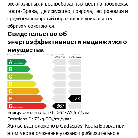
эксклюзивных и востребованных мест на побережье
Коста-Брава, где искусство, природа, гастрономия и
средиземноморский образ жизни уникальным
образом сочетаются.
Свидетельство об
энергоэффективности недвижимого
имущества
Energy Certificate Scale
Energy consumption
Emissions
kWh/m²/year
kg CO₂/m²/year
most efficient
73
367
least efficient
Energy consumption G : 367kWh/m²/year
Emissions F : 73kg CO₂/m²/year
Жилье расположено в Cadaqués, Коста Брава, при
этом местоположение указано приблизительно в