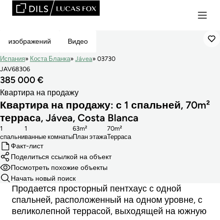
Эксклюзивная
изображений
Видео
Испания
Коста Бланка
Jávea
03730
JAV68306
385 000 €
Квартира на продажу
Квартира на продажу: с 1 спальней, 70m²
террасa, Jávea, Costa Blanca
1
1
63m²
70m²
cпальни
ванные комнаты
План этажа
Терраса
Факт-лист
Поделиться ссылкой на объект
Посмотреть похожие объекты
Начать новый поиск
Продается просторный пентхаус с одной
спальней, расположенный на одном уровне, с
великолепной террасой, выходящей на южную