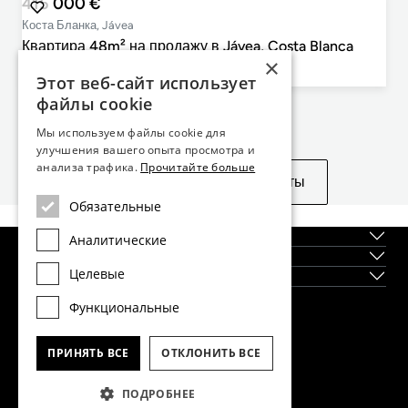
415 000 €
Коста Бланка, Jávea
Квартира 48m² на продажу в Jávea, Costa Blanca
×
1
1
48m²
cпальни
ванные комнаты
План этажа
Этот веб-сайт использует
файлы cookie
Не нашли то, что искали?
Мы используем файлы cookie для
улучшения вашего опыта просмотра и
анализа трафика.
Прочитайте больше
Посмотреть похожие объекты
Обязательные
О нас
Аналитические
Регионы
Целевые
Новостройки
Функциональные
Главный офис Dils Lucas Fox в Барселоне
тел.
(+34) 933 562 989
ПРИНЯТЬ ВСЕ
ОТКЛОНИТЬ ВСЕ
факс
(+34) 933 041 848
info@lucasfox.com
ПОДРОБНЕЕ
Информация о региональных офисах