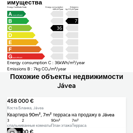
имущества
Energy Certificate Scale
Energy consumption
Emissions
kWh/m²/year
kg CO₂/m²/year
most efficient
7
36
least efficient
Energy consumption C : 36kWh/m²/year
Emissions B : 7kg CO₂/m²/year
Похожие объекты недвижимости
Jávea
458 000 €
Коста Бланка, Jávea
Квартира 90m², 7m² террасa на продажу в Jávea
3
2
90m²
7m²
cпальни
ванные комнаты
План этажа
Терраса
349 000 €
Новая