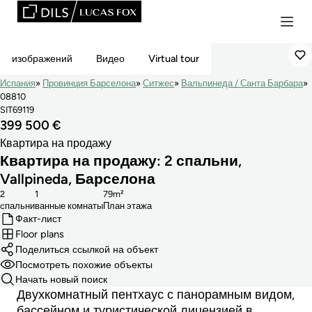
Сниженная Цена
изображений
Видео
Virtual tour
Испания
Провинция Барселона
Ситжес
Вальпинеда / Санта Барбара
08810
SIT69119
399 500 €
Квартира на продажу
Квартира на продажу: 2 спальни,
Vallpineda, Барселона
2
1
79m²
cпальни
ванные комнаты
План этажа
Факт-лист
Floor plans
Поделиться ссылкой на объект
Посмотреть похожие объекты
Начать новый поиск
Двухкомнатный пентхаус с панорамным видом,
бассейном и туристической лицензией в