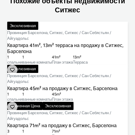
Похожие объекты недвижимости
Ситжес
397 000 €
Эксклюзивная
Провинция Барселона, Ситжес, Ситжес / Сан Себястьян /
Айгуадольс
Квартира 41m², 13m² террасa на продажу в Ситжес,
Барселона
1
1
41m²
13m²
cпальни
ванные комнаты
План этажа
Терраса
425 000 €
Эксклюзивная
Провинция Барселона, Ситжес, Ситжес / Сан Себястьян /
Айгуадольс
Квартира 45m² на продажу в Ситжес, Барселона
1
1
45m²
cпальни
ванные комнаты
План этажа
545 000 €
Сниженная Цена
Эксклюзивная
Провинция Барселона, Ситжес, Ситжес / Сан Себястьян /
Айгуадольс
Квартира 71m² на продажу в Ситжес, Барселона
3
1
71m²