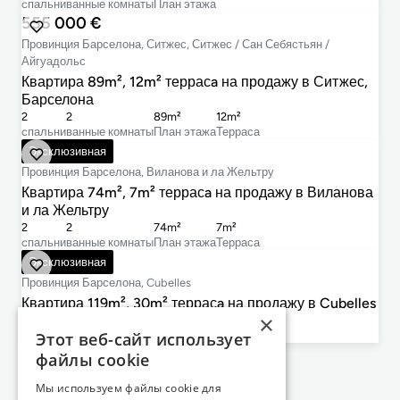
cпальни
ванные комнаты
План этажа
555 000 €
Провинция Барселона, Ситжес, Ситжес / Сан Себястьян /
Айгуадольс
Квартира 89m², 12m² террасa на продажу в Ситжес,
Барселона
2
2
89m²
12m²
cпальни
ванные комнаты
План этажа
Терраса
480 000 €
Эксклюзивная
Провинция Барселона, Виланова и ла Жельтру
Квартира 74m², 7m² террасa на продажу в Виланова
и ла Жельтру
2
2
74m²
7m²
cпальни
ванные комнаты
План этажа
Терраса
439 000 €
Эксклюзивная
Провинция Барселона, Cubelles
Квартира 119m², 30m² террасa на продажу в Cubelles
×
4
2
119m²
30m²
Этот веб-сайт использует
cпальни
ванные комнаты
План этажа
Терраса
файлы cookie
Не нашли то, что искали?
Мы используем файлы cookie для