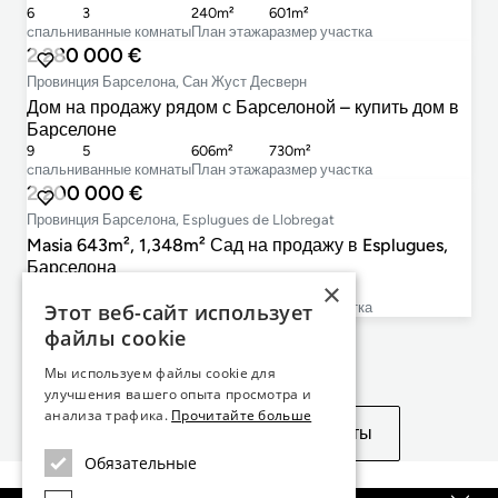
6
3
240m²
601m²
cпальни
ванные комнаты
План этажа
размер участка
2 280 000 €
Провинция Барселона, Сан Жуст Десверн
Дом на продажу рядом с Барселоной – купить дом в
Барселоне
9
5
606m²
730m²
cпальни
ванные комнаты
План этажа
размер участка
2 200 000 €
Провинция Барселона, Esplugues de Llobregat
Masia 643m², 1,348m² Сад на продажу в Esplugues,
Барселона
×
5
5
643m²
1 838m²
Этот веб-сайт использует
cпальни
ванные комнаты
План этажа
размер участка
файлы cookie
Не нашли то, что искали?
Мы используем файлы cookie для
улучшения вашего опыта просмотра и
анализа трафика.
Прочитайте больше
Посмотреть похожие объекты
Обязательные