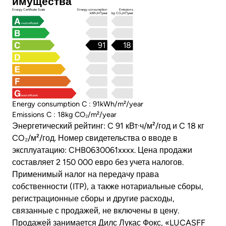
имущества
Energy Certificate Scale
Energy consumption
Emissions
kWh/m²/year
kg CO₂/m²/year
most efficient
91
18
least efficient
Energy consumption C : 91kWh/m²/year
Emissions C : 18kg CO₂/m²/year
Энергетический рейтинг: C 91 кВт·ч/м²/год и C 18 кг
CO₂/м²/год. Номер свидетельства о вводе в
эксплуатацию: CHB0630061xxxx. Цена продажи
составляет 2 150 000 евро без учета налогов.
Применимый налог на передачу права
собственности (ITP), а также нотариальные сборы,
регистрационные сборы и другие расходы,
связанные с продажей, не включены в цену.
Продажей занимается Дилс Лукас Фокс, «LUCASFF