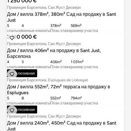
1 250 000 €
Провинция Барселона, Сан Жуст Десверн
Дом / вилла 378m², 380m² Сад на продажу в Sant
Just
5
4
378m²
569m²
cпальни
ванные комнаты
План этажа
размер участка
2 190 000 €
Провинция Барселона, Сан Жуст Десверн
Дом / вилла 406m² на продажу в Sant Just,
Барселона
4
3
406m²
1 031m²
cпальни
ванные комнаты
План этажа
размер участка
2 650 000 €
Эксклюзивная
Провинция Барселона, Esplugues de Llobregat
Дом / вилла 552m², 72m² террасa на продажу в
Esplugues
5
8
552m²
794m²
cпальни
ванные комнаты
План этажа
размер участка
1 480 000 €
Эксклюзивная
Провинция Барселона, Сан Жуст Десверн
Дом / вилла 240m², 450m² Сад на продажу в Sant
Just