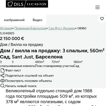
Эксклюзивная
изображений
Видео
Испания
Провинция Барселона
Сан Жуст Десверн
08960
SJD46925
2 150 000 €
Дом / Вилла на продажу
Дом / вилла на продажу: 3 спальни, 560m²
Сад, Sant Just, Барселона
3
3
483m²
721m²
560m²
cпальни
ванные комнаты
План этажа
размер участка
Сад
Факт-лист
Поделиться ссылкой на объект
Посмотреть похожие объекты
Начать новый поиск
Великолепный отдельно стоящий дом 1988
года постройки площадью 509 м², из которых
378 м² являются полезными, с садом