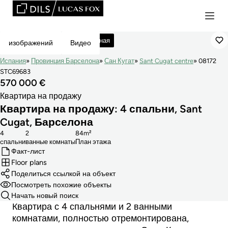
Зарезервировано
Эксклюзивная
изображений
Видео
Испания
Провинция Барселона
Сан Кугат
Sant Cugat centre
08172
STC69683
570 000 €
Квартира на продажу
Квартира на продажу: 4 спальни, Sant
Cugat, Барселона
4
2
84m²
cпальни
ванные комнаты
План этажа
Факт-лист
Floor plans
Поделиться ссылкой на объект
Посмотреть похожие объекты
Начать новый поиск
Квартира с 4 спальнями и 2 ванными
комнатами, полностью отремонтирована,