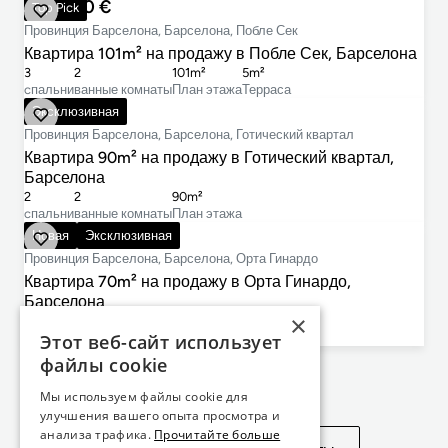
725 000 €
Top Pick
Провинция Барселона, Барселона, Побле Сек
Квартира 101m² на продажу в Побле Сек, Барселона
3
2
101m²
5m²
cпальни
ванные комнаты
План этажа
Терраса
575 000 €
Эксклюзивная
Провинция Барселона, Барселона, Готический квартал
Квартира 90m² на продажу в Готический квартал,
Барселона
2
2
90m²
cпальни
ванные комнаты
План этажа
330 000 €
Новая
Эксклюзивная
Провинция Барселона, Барселона, Орта Гинардо
Квартира 70m² на продажу в Орта Гинардо,
Барселона
×
2
1
70m²
Этот веб-сайт использует
cпальни
ванные комнаты
План этажа
файлы cookie
Не нашли то, что искали?
Мы используем файлы cookie для
улучшения вашего опыта просмотра и
анализа трафика.
Прочитайте больше