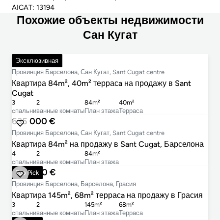
AICAT: 13194
Похожие объекты недвижимости
Сан Кугат
640 000 €
Эксклюзивная
Провинция Барселона, Сан Кугат, Sant Cugat centre
Квартира 84m², 40m² террасa на продажу в Sant
Cugat
3
2
84m²
40m²
cпальни
ванные комнаты
План этажа
Терраса
635 000 €
Провинция Барселона, Сан Кугат, Sant Cugat centre
Квартира 84m² на продажу в Sant Cugat, Барселона
4
2
84m²
cпальни
ванные комнаты
План этажа
699 000 €
Top Pick
Провинция Барселона, Барселона, Грасия
Квартира 145m², 68m² террасa на продажу в Грасия
3
2
145m²
68m²
cпальни
ванные комнаты
План этажа
Терраса