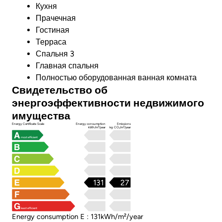
Кухня
Прачечная
Гостиная
Терраса
Спальня 3
Главная спальня
Полностью оборудованная ванная комната
Свидетельство об
энергоэффективности недвижимого
имущества
Energy Certificate Scale
Energy consumption
Emissions
kWh/m²/year
kg CO₂/m²/year
most efficient
131
27
least efficient
Energy consumption E : 131kWh/m²/year