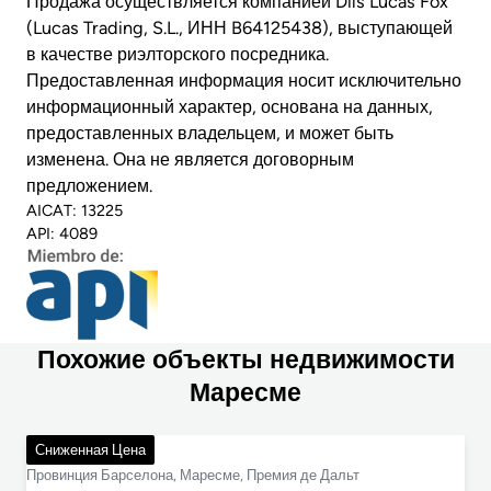
Продажа осуществляется компанией Dils Lucas Fox
(Lucas Trading, S.L., ИНН B64125438), выступающей
в качестве риэлторского посредника.
Предоставленная информация носит исключительно
информационный характер, основана на данных,
предоставленных владельцем, и может быть
изменена. Она не является договорным
предложением.
AICAT: 13225
API: 4089
Похожие объекты недвижимости
Маресме
1 195 000 €
Сниженная Цена
Провинция Барселона, Маресме, Премия де Дальт