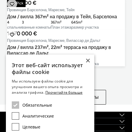
1 275 000 €
Top Pick
Провинция Барселона, Маресме, Тейя
Дом / вилла 367m² на продажу в Тейя, Барселона
4
3
367m²
645m²
cпальни
ванные комнаты
План этажа
размер участка
1 470 000 €
Провинция Барселона, Маресме, Вилассар де Дальт
Дом / вилла 237m², 22m² террасa на продажу в
Вилассар де Дальт
×
4
4
237m²
430m²
Этот веб-сайт использует
cпальни
ванные комнаты
План этажа
размер участка
файлы cookie
Не нашли то, что искали?
Мы используем файлы cookie для
улучшения вашего опыта просмотра и
анализа трафика.
Прочитайте больше
Посмотреть похожие объекты
Обязательные
О нас
Аналитические
Регионы
Целевые
Новостройки