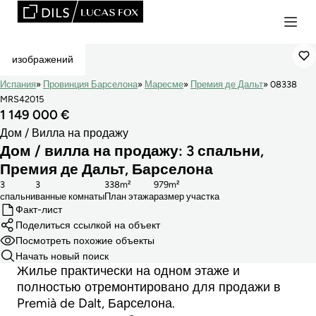
Сниженная Цена
изображений
Испания
Провинция Барселона
Маресме
Премия де Дальт
08338
MRS42015
1 149 000 €
Дом / Вилла на продажу
Дом / вилла на продажу: 3 спальни,
Премия де Дальт, Барселона
3
3
338m²
979m²
cпальни
ванные комнаты
План этажа
размер участка
Факт-лист
Поделиться ссылкой на объект
Посмотреть похожие объекты
Начать новый поиск
Жилье практически на одном этаже и
полностью отремонтировано для продажи в
Premià de Dalt, Барселона.