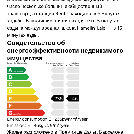
числе несколько больниц и общественный
транспорт, а станция Renfe находится в 5 минутах
ходьбы. Ближайшие пляжи находятся в 5 минутах
езды, а международная школа Hamelin-Laie — в 15
минутах езды.
Свидетельство об
энергоэффективности недвижимого
имущества
Energy Certificate Scale
Energy consumption
Emissions
kWh/m²/year
kg CO₂/m²/year
most efficient
236
46
least efficient
Energy consumption E : 236kWh/m²/year
Emissions E : 46kg CO₂/m²/year
Жилье расположено в Премия де Дальт, Барселона,