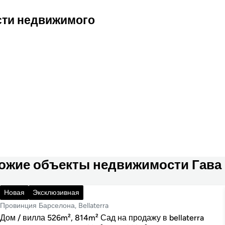
сти недвижимого
ожие объекты недвижимости Гава
760 000 €
Новая
Эксклюзивная
Провинция Барселона, Bellaterra
Дом / вилла 526m², 814m² Сад на продажу в bellaterra