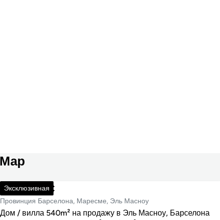
 Мар
2 125 000 €
Эксклюзивная
Провинция Барселона, Маресме, Эль Масноу
Дом / вилла 540m² на продажу в Эль Масноу, Барселона