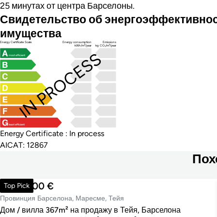
25 минутах от центра Барселоны.
Свидетельство об энергоэффективно
имущества
Energy Certificate Scale
Energy consumption
Emissions
kWh/m²/year
kg CO₂/m²/year
IN PROCESS
most efficient
least efficient
Energy Certificate : In process
AICAT: 12867
Пох
1 275 000 €
Top Pick
Провинция Барселона, Маресме, Тейя
Дом / вилла 367m² на продажу в Тейя, Барселона