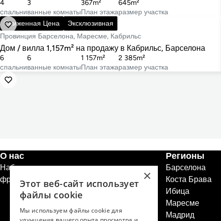
4
3
367m²
645m²
cпальни
ванные комнаты
План этажа
размер участка
1 490 000 €
Сниженная Цена
Эксклюзивная
Провинция Барселона, Маресме, Кабрильс
Дом / вилла 1,157m² на продажу в Кабрильс, Барселона
6
6
1 157m²
2 385m²
cпальни
ванные комнаты
План этажа
размер участка
О нас
Регионы
Набор персонала
Барселона
×
франшизы недвижимости
Коста Брава
Этот веб-сайт использует
Ибица
файлы cookie
Маресме
Мы используем файлы cookie для
Мадрид
улучшения вашего опыта просмотра и