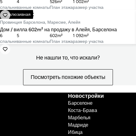
5
4
526m²
1 002m²
cпальни
ванные комнаты
План этажа
размер участка
1 750 000 €
Эксклюзивная
Провинция Барселона, Маресме, Алейя
Дом / вилла 602m² на продажу в Алейя, Барселона
6
5
602m²
1 092m²
cпальни
ванные комнаты
План этажа
размер участка
Не нашли то, что искали?
Посмотреть похожие объекты
Новостройки
Барселоне
Коста-Брава
Марбелья
Мадриде
Ибица