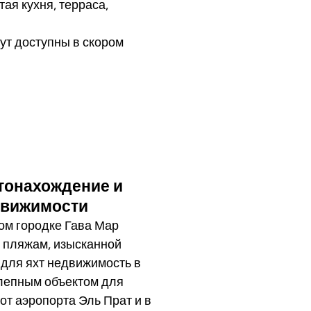
ая кухня, терраса,
ут доступны в скором
тонахождение и
движимости
м городке Гава Мар
 пляжам, изысканной
 для яхт недвижимость в
олепным объектом для
от аэропорта Эль Прат и в