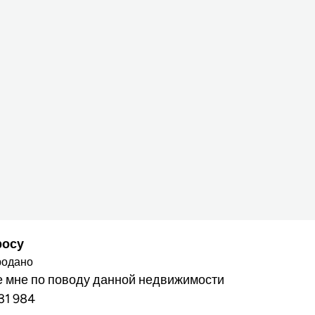
росу
родано
 мне по поводу данной недвижимости
31 984