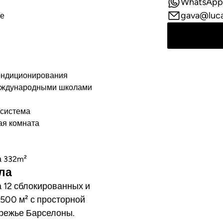
WhatsApp
gava@luc
ре
ондиционирования
еждународными школами
система
ая комната
а 332m²
лла
 12 сблокированных и
500 м² с просторной
ережье Барселоны.