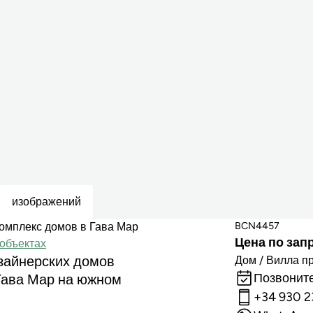
изображений
BCN4457
омплекс домов в Гава Мар
Цена по зап
объектах
изайнерских домов
Дом / Вилла п
Позвоните
Гава Мар на южном
+34 930 2