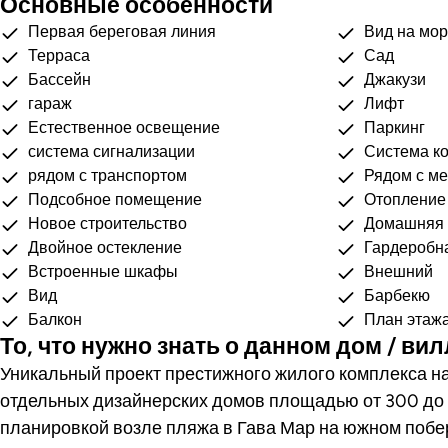
Основные особенности
Первая береговая линия
Вид на мо
Терраса
Сад
Бассейн
Джакузи
гараж
Лифт
Естественное освещение
Паркинг
система сигнализации
Система к
рядом с транспортом
Рядом с м
Подсобное помещение
Отопление
Новое строительство
Домашняя 
Двойное остекление
Гардеробн
Встроенные шкафы
Внешний
Вид
Барбекю
Балкон
План этаж
То, что нужно знать о данном дом / ви
Уникальный проект престижного жилого комплекса на
отдельных дизайнерских домов площадью от 300 до 
планировкой возле пляжа в Гава Мар на южном поб