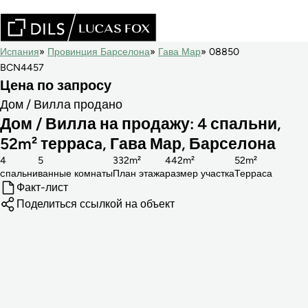
Испания
Провинция Барселона
Гава Мар
08850
BCN4457
Цена по запросу
Дом / Вилла продано
Дом / Вилла на продажу: 4 спальни,
52m² террасa, Гава Мар, Барселона
4
5
332m²
442m²
52m²
cпальни
ванные комнаты
План этажа
размер участка
Терраса
Факт-лист
Поделиться ссылкой на объект