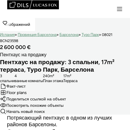
изображений
Испания
Провинция Барселона
Барселона
Туро Парк
08021
BCN23598
2 600 000 €
Пентхаус на продажу
Пентхаус на продажу: 3 спальни, 17m²
террасa, Туро Парк, Барселона
3
4
240m²
17m²
cпальни
ванные комнаты
План этажа
Терраса
Факт-лист
Floor plans
Поделиться ссылкой на объект
Посмотреть похожие объекты
Начать новый поиск
Потрясающий пентхаус в одном из лучших
районов Барселоны.