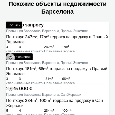
Похожие объекты недвижимости
Барселона
Цена по запросу
Top Pick
Провинция Барселона, Барселона, Правый Эшампле
Пентхаус 247m², 17m² террасa на продажу в Правый
Эшампле
4
4
247m²
17m²
cпальни
ванные комнаты
План этажа
Терраса
2 650 000 €
Эксклюзивная
Провинция Барселона, Барселона, Правый Эшампле
Пентхаус 181m², 66m² террасa на продажу в Правый
Эшампле
3
3
181m²
66m²
cпальни
ванные комнаты
План этажа
Терраса
2 295 000 €
Провинция Барселона, Барселона, Сан Жерваси
Пентхаус 234m², 100m² террасa на продажу в Сан
Жерваси
5
4
234m²
100m²
cпальни
ванные комнаты
План этажа
Терраса