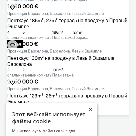
1 890 000 €
Провинция Барселона, Барселона, Правый Эшампле
Пентхаус 186m², 27m² террасa на продажу в Правый
Эшампле
4
5
186m²
27m²
cпальни
ванные комнаты
План этажа
Терраса
1 695 000 €
Новая
Провинция Барселона, Барселона, Левый Эшампле
Пентхаус 130m² на продажу в Левый Эшампле,
Барселона
2
2
130m²
cпальни
ванные комнаты
План этажа
2 150 000 €
Провинция Барселона, Барселона, Правый Эшампле
Пентхаус 123m², 26m² террасa на продажу в Правый
Эшампле
×
2
3
123m²
26m²
Этот веб-сайт использует
cпальни
ванные комнаты
План этажа
Терраса
файлы cookie
Не нашли то, что искали?
Мы используем файлы cookie для