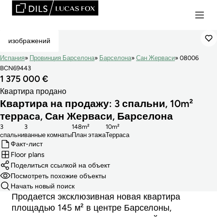
Продано
изображений
Испания
Провинция Барселона
Барселона
Сан Жерваси
08006
BCN69443
1 375 000 €
Квартира продано
Квартира на продажу: 3 спальни, 10m²
террасa, Сан Жерваси, Барселона
3
3
148m²
10m²
cпальни
ванные комнаты
План этажа
Терраса
Факт-лист
Floor plans
Поделиться ссылкой на объект
Посмотреть похожие объекты
Начать новый поиск
Продается эксклюзивная новая квартира
площадью 145 м² в центре Барселоны,