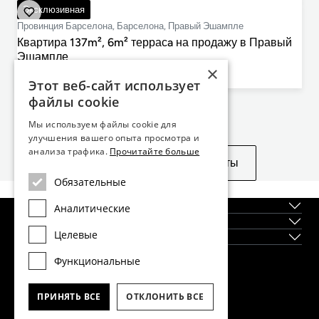
1 350 000 €
Эксклюзивная
Провинция Барселона, Барселона, Правый Эшампле
Квартира 137m², 6m² террасa на продажу в Правый
Эшампле
×
3
3
137m²
6m²
Этот веб-сайт использует
cпальни
ванные комнаты
План этажа
Терраса
файлы cookie
Не нашли то, что искали?
Мы используем файлы cookie для
улучшения вашего опыта просмотра и
анализа трафика.
Прочитайте больше
Посмотреть похожие объекты
Обязательные
О нас
Аналитические
Регионы
Целевые
Новостройки
Функциональные
Главный офис Dils Lucas Fox в Барселоне
тел.
(+34) 933 562 989
ПРИНЯТЬ ВСЕ
ОТКЛОНИТЬ ВСЕ
факс
(+34) 933 041 848