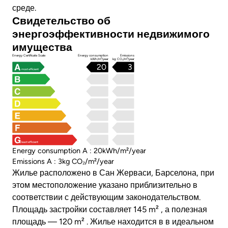
среде.
Свидетельство об
энергоэффективности недвижимого
имущества
Energy Certificate Scale
Energy consumption
Emissions
kWh/m²/year
kg CO₂/m²/year
20
3
most efficient
least efficient
Energy consumption A : 20kWh/m²/year
Emissions A : 3kg CO₂/m²/year
Жилье расположено в Сан Жерваси, Барселона, при
этом местоположение указано приблизительно в
соответствии с действующим законодательством.
Площадь застройки составляет 145 m² , а полезная
площадь — 120 m² . Жилье находится в в идеальном