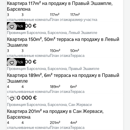
Квартира 117m² на продажу в Правый Эшампле,
Барселона
3
3
117m²
117m²
cпальни
ванные комнаты
План этажа
размер участка
1 350 000 €
Top Pick
Провинция Барселона, Барселона, Левый Эшампле
Квартира 150m², 50m² террасa на продажу в Левый
Эшампле
3
3
150m²
50m²
cпальни
ванные комнаты
План этажа
Терраса
1 870 000 €
Top Pick
Провинция Барселона, Барселона, Правый Эшампле
Квартира 189m², 6m² террасa на продажу в Правый
Эшампле
4
4
189m²
6m²
cпальни
ванные комнаты
План этажа
Терраса
1 700 000 €
Провинция Барселона, Барселона, Сан Жерваси
Квартира 201m² на продажу в Сан Жерваси,
Барселона
4
4
201m²
4m²
cпальни
ванные комнаты
План этажа
Терраса