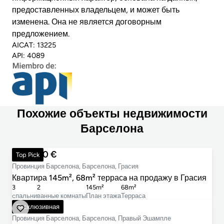
предоставленных владельцем, и может быть
изменена. Она не является договорным
предложением.
AICAT: 13225
API: 4089
Похожие объекты недвижимости
Барселона
699 000 €
Top Pick
Провинция Барселона, Барселона, Грасия
Квартира 145m², 68m² террасa на продажу в Грасия
3
2
145m²
68m²
cпальни
ванные комнаты
План этажа
Терраса
860 000 €
Эксклюзивная
Провинция Барселона, Барселона, Правый Эшампле