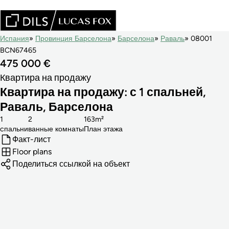
Испания
Провинция Барселона
Барселона
Раваль
08001
BCN67465
475 000 €
Квартира на продажу
Квартира на продажу: с 1 спальней,
Раваль, Барселона
1
2
163m²
cпальни
ванные комнаты
План этажа
Факт-лист
Floor plans
Поделиться ссылкой на объект