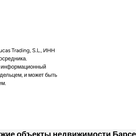
cas Trading, S.L., ИНН
осредника.
о информационный
дельцем, и может быть
ем.
жие объекты недвижимости Барс