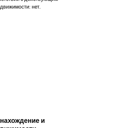
движимости: нет.
део
онахождение и