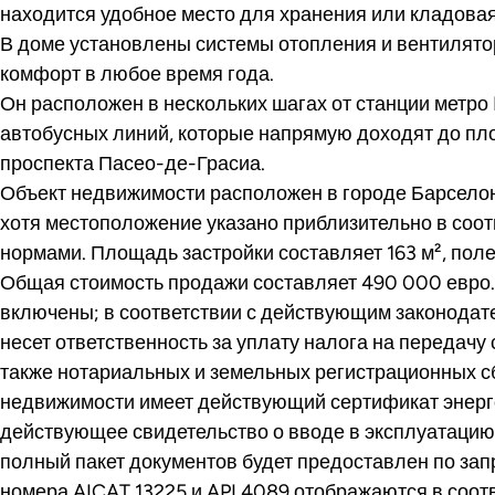
находится удобное место для хранения или кладовая
В доме установлены системы отопления и вентилят
комфорт в любое время года.
Он расположен в нескольких шагах от станции метро Pa
автобусных линий, которые напрямую доходят до пл
проспекта Пасео-де-Грасиа.
Объект недвижимости расположен в городе Барселон
хотя местоположение указано приблизительно в соо
нормами. Площадь застройки составляет 163 м², поле
Общая стоимость продажи составляет 490 000 евро.
включены; в соответствии с действующим законодат
несет ответственность за уплату налога на передачу с
также нотариальных и земельных регистрационных с
недвижимости имеет действующий сертификат энер
действующее свидетельство о вводе в эксплуатацию
полный пакет документов будет предоставлен по зап
номера AICAT 13225 и API 4089 отображаются в соо