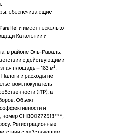
.
оры, обеспечивающие
ral·lel и имеет несколько
ощади Каталонии и
а, в районе Эль-Раваль,
тветствии с действующими
зная площадь – 163 м².
 Налоги и расходы не
ельством, покупатель
обственности (ITP), а
боров. Объект
гоэффективности и
, номер CHB00272513***,
росу. Регистрационные
тветствии с действующим