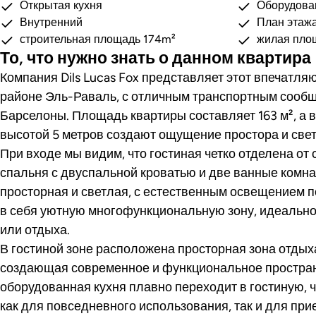
Открытая кухня
Оборудова
Внутренний
План этаж
строительная площадь 174m²
жилая пло
То, что нужно знать о данном квартира
Компания Dils Lucas Fox представляет этот впечатл
районе Эль-Раваль, с отличным транспортным сообщ
Барселоны. Площадь квартиры составляет 163 м², а
высотой 5 метров создают ощущение простора и свет
При входе мы видим, что гостиная четко отделена от 
спальня с двуспальной кроватью и две ванные комн
просторная и светлая, с естественным освещением по
в себя уютную многофункциональную зону, идеальн
или отдыха.
В гостиной зоне расположена просторная зона отдыха
создающая современное и функциональное простра
оборудованная кухня плавно переходит в гостиную, 
как для повседневного использования, так и для прие