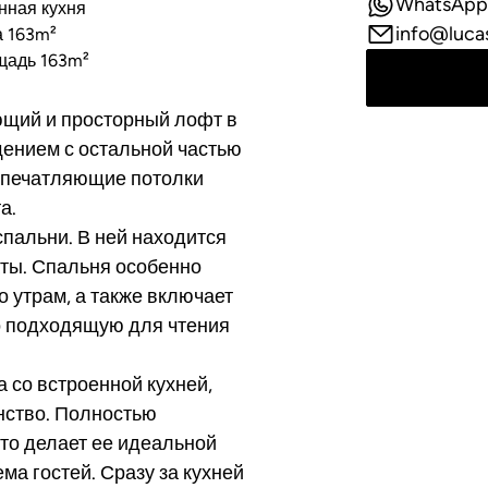
WhatsApp
нная кухня
info@luca
а 163m²
щадь 163m²
яющий и просторный лофт в
ением с остальной частью
 впечатляющие потолки
а.
спальни. В ней находится
аты. Спальня особенно
 утрам, а также включает
о подходящую для чтения
 со встроенной кухней,
нство. Полностью
что делает ее идеальной
ма гостей. Сразу за кухней