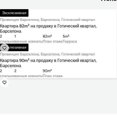
595 000 €
Эксклюзивная
Провинция Барселона, Барселона, Готический квартал
Квартира 82m² на продажу в Готический квартал,
Барселона
2
1
82m²
5m²
cпальни
ванные комнаты
План этажа
Терраса
575 000 €
Эксклюзивная
Провинция Барселона, Барселона, Готический квартал
Квартира 90m² на продажу в Готический квартал,
Барселона
2
2
90m²
cпальни
ванные комнаты
План этажа