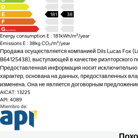
181
38
least efficient
Energy consumption E : 181kWh/m²/year
Emissions E : 38kg CO₂/m²/year
Продажа осуществляется компанией Dils Lucas Fox (Lu
B64125438), выступающей в качестве риэлторского п
Предоставленная информация носит исключительн
характер, основана на данных, предоставленных вла
изменена. Она не является договорным предложени
AICAT: 13225
API: 4089
Похо