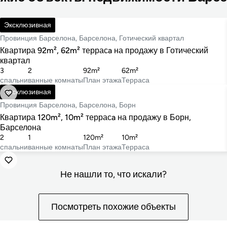
695 000 €
Эксклюзивная
Провинция Барселона, Барселона, Готический квартал
Квартира 92m², 62m² террасa на продажу в Готический
квартал
3
2
92m²
62m²
cпальни
ванные комнаты
План этажа
Терраса
700 000 €
Эксклюзивная
Провинция Барселона, Барселона, Борн
Квартира 120m², 10m² террасa на продажу в Борн,
Барселона
2
1
120m²
10m²
cпальни
ванные комнаты
План этажа
Терраса
Не нашли то, что искали?
Посмотреть похожие объекты