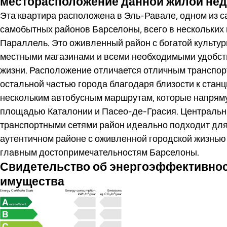
месторасположение данной жилой не
Эта квартира расположена в Эль-Равале, одном из 
самобытных районов Барселоны, всего в нескольких 
Параллель. Это оживленный район с богатой культур
местными магазинами и всеми необходимыми удобст
жизни. Расположение отличается отличным транспо
остальной частью города благодаря близости к стан
нескольким автобусным маршрутам, которые напрям
площадью Каталонии и Пасео-де-Грасия. Центральн
транспортными сетями район идеально подходит для т
аутентичном районе с оживленной городской жизнью
главным достопримечательностям Барселоны.
Свидетельство об энергоэффективно
имущества
Energy Certificate Scale
Energy consumption
Emissions
kWh/m²/year
kg CO₂/m²/year
most efficient