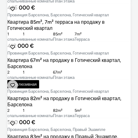
cпальни
ванные комнаты
План этажа
445 000 €
Провинция Барселона, Барселона, Готический квартал
Квартира 85m², 7m² террасa на продажу в
Готический квартал
1
1
85m²
7m²
cпальни
ванные комнаты
План этажа
Терраса
412 000 €
Провинция Барселона, Барселона, Готический квартал
Квартира 67m² на продажу в Готический квартал,
Барселона
2
1
67m²
cпальни
ванные комнаты
План этажа
595 000 €
Эксклюзивная
Провинция Барселона, Барселона, Готический квартал
Квартира 82m² на продажу в Готический квартал,
Барселона
2
1
82m²
5m²
cпальни
ванные комнаты
План этажа
Терраса
550 000 €
Провинция Барселона, Барселона, Правый Эшампле
Квартира 83m² на продажу в Правый Эшампле,