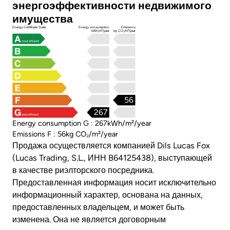
энергоэффективности недвижимого
имущества
Energy Certificate Scale
Energy consumption
Emissions
kWh/m²/year
kg CO₂/m²/year
most efficient
56
267
least efficient
Energy consumption G : 267kWh/m²/year
Emissions F : 56kg CO₂/m²/year
Продажа осуществляется компанией Dils Lucas Fox
(Lucas Trading, S.L., ИНН B64125438), выступающей
в качестве риэлторского посредника.
Предоставленная информация носит исключительно
информационный характер, основана на данных,
предоставленных владельцем, и может быть
изменена. Она не является договорным