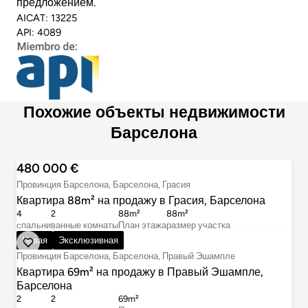
предложением.
AICAT: 13225
API: 4089
Похожие объекты недвижимости
Барселона
480 000 €
Провинция Барселона, Барселона, Грасия
Квартира 88m² на продажу в Грасия, Барселона
4
2
88m²
88m²
cпальни
ванные комнаты
План этажа
размер участка
485 000 €
Новая
Эксклюзивная
Провинция Барселона, Барселона, Правый Эшампле
Квартира 69m² на продажу в Правый Эшампле,
Барселона
2
2
69m²