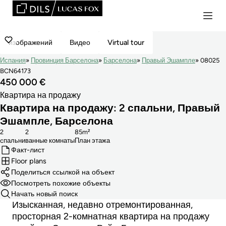
изображений
Видео
Virtual tour
Испания
Провинция Барселона
Барселона
Правый Эшампле
08025
BCN64173
450 000 €
Квартира на продажу
Квартира на продажу: 2 спальни, Правый
Эшампле, Барселона
2
2
85m²
cпальни
ванные комнаты
План этажа
Факт-лист
Floor plans
Поделиться ссылкой на объект
Посмотреть похожие объекты
Начать новый поиск
Изысканная, недавно отремонтированная,
просторная 2-комнатная квартира на продажу