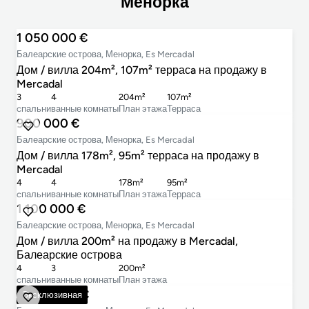
Менорка
1 050 000 €
Балеарские острова, Менорка, Es Mercadal
Дом / вилла 204m², 107m² террасa на продажу в
Mercadal
3
4
204m²
107m²
cпальни
ванные комнаты
План этажа
Терраса
900 000 €
Балеарские острова, Менорка, Es Mercadal
Дом / вилла 178m², 95m² террасa на продажу в
Mercadal
4
4
178m²
95m²
cпальни
ванные комнаты
План этажа
Терраса
1 100 000 €
Балеарские острова, Менорка, Es Mercadal
Дом / вилла 200m² на продажу в Mercadal,
Балеарские острова
4
3
200m²
cпальни
ванные комнаты
План этажа
3 600 000 €
Эксклюзивная