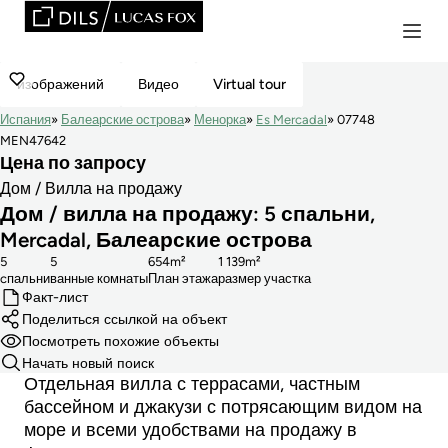
изображений
Видео
Virtual tour
Испания
Балеарские острова
Менорка
Es Mercadal
07748
MEN47642
Цена по запросу
Дом / Вилла на продажу
Дом / вилла на продажу: 5 спальни,
Mercadal, Балеарские острова
5
5
654m²
1 139m²
cпальни
ванные комнаты
План этажа
размер участка
Факт-лист
Поделиться ссылкой на объект
Посмотреть похожие объекты
Начать новый поиск
Отдельная вилла с террасами, частным
бассейном и джакузи с потрясающим видом на
море и всеми удобствами на продажу в