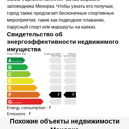
заповедника Менорка. Чтобы узнать его получше,
город также предлагает бесконечные спортивные
мероприятия, такие как подводное плавание,
парусный спорт или маршруты на каяках.
Свидетельство об
энергоэффективности недвижимого
имущества
Energy Certificate Scale
Energy consumption
Emissions
kWh/m²/year
kg CO₂/m²/year
most efficient
F
F
least efficient
Energy consumption : F
Emissions : F
Похожие объекты недвижимости