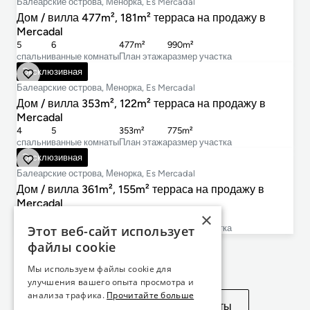
Балеарские острова, Менорка, Es Mercadal
Дом / вилла 477m², 181m² террасa на продажу в
Mercadal
5
6
477m²
990m²
cпальни
ванные комнаты
План этажа
размер участка
2 495 000 €
Эксклюзивная
Балеарские острова, Менорка, Es Mercadal
Дом / вилла 353m², 122m² террасa на продажу в
Mercadal
4
5
353m²
775m²
cпальни
ванные комнаты
План этажа
размер участка
2 655 000 €
Эксклюзивная
Балеарские острова, Менорка, Es Mercadal
Дом / вилла 361m², 155m² террасa на продажу в
Mercadal
×
4
5
361m²
782m²
cпальни
ванные комнаты
План этажа
размер участка
Этот веб-сайт использует
файлы cookie
Не нашли то, что искали?
Мы используем файлы cookie для
улучшения вашего опыта просмотра и
анализа трафика.
Прочитайте больше
Посмотреть похожие объекты