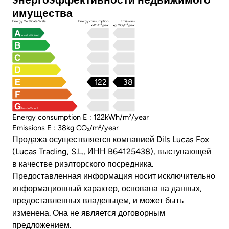
имущества
Energy Certificate Scale
Energy consumption
Emissions
kWh/m²/year
kg CO₂/m²/year
most efficient
122
38
least efficient
Energy consumption E : 122kWh/m²/year
Emissions E : 38kg CO₂/m²/year
Продажа осуществляется компанией Dils Lucas Fox
(Lucas Trading, S.L., ИНН B64125438), выступающей
в качестве риэлторского посредника.
Предоставленная информация носит исключительно
информационный характер, основана на данных,
предоставленных владельцем, и может быть
изменена. Она не является договорным
предложением.