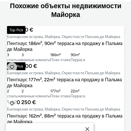
Похожие объекты недвижимости
Майорка
895 000 €
Top Pick
Балеарские острова, Майорка, Окрестности Пальма де Майорка
Пентхаус 186m², 90m² террасa на продажу в Пальма
де Майорка
3
3
186m²
90m²
cпальни
ванные комнаты
План этажа
Терраса
1 450 000 €
Top Pick
Балеарские острова, Майорка, Окрестности Пальма де Майорка
Пентхаус 177m², 22m² террасa на продажу в Пальма
де Майорка
2
2
177m²
22m²
cпальни
ванные комнаты
План этажа
Терраса
1 420 250 €
Балеарские острова, Майорка, Окрестности Пальма де Майорка
Пентхаус 162m², 88m² террасa на продажу в Пальма
де Майорка
×
2
2
162m²
88m²