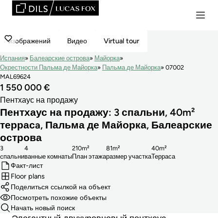
изображений
Видео
Virtual tour
Испания
Балеарские острова
Майорка
Окрестности Пальма де Майорка
Пальма де Майорка
07002
MAL69624
1 550 000 €
Пентхаус на продажу
Пентхаус на продажу: 3 спальни, 40m²
террасa, Пальма де Майорка, Балеарские
острова
3
4
210m²
81m²
40m²
cпальни
ванные комнаты
План этажа
размер участка
Терраса
Факт-лист
Floor plans
Поделиться ссылкой на объект
Посмотреть похожие объекты
Начать новый поиск