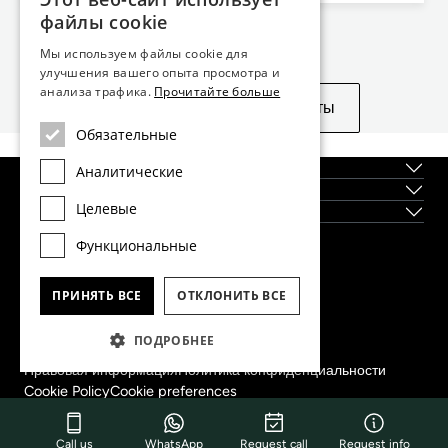
файлы cookie
Не нашли то, что искали?
Мы используем файлы cookie для
улучшения вашего опыта просмотра и
анализа трафика.
Прочитайте больше
Посмотреть похожие объекты
Обязательные
О нас
Аналитические
Регионы
Целевые
Новостройки
Функциональные
Главный офис Dils Lucas Fox в Барселоне
тел.
(+34) 933 562 989
ПРИНЯТЬ ВСЕ
ОТКЛОНИТЬ ВСЕ
факс
(+34) 933 041 848
info@lucasfox.com
ПОДРОБНЕЕ
Информация о региональных офисах
Правовая информация
Политика конфиденциальности
Cookie Policy
Cookie preferences
2022 © Dils Lucas Fox Все права защищены
Registro de Agentes Inmobiliarios de Cataluña: AICAT 3265
Call us
WhatsApp
Request call
Request info