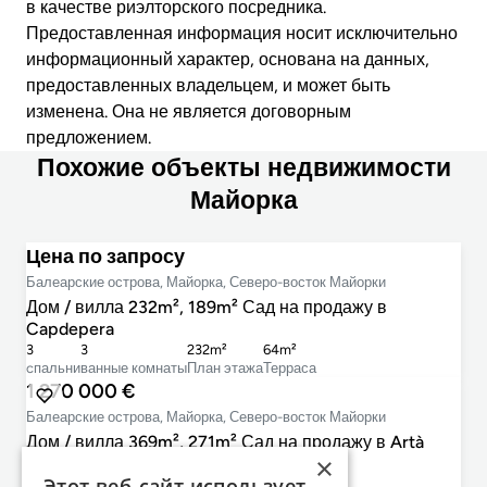
в качестве риэлторского посредника.
Предоставленная информация носит исключительно
информационный характер, основана на данных,
предоставленных владельцем, и может быть
изменена. Она не является договорным
предложением.
Похожие объекты недвижимости
Майорка
Цена по запросу
Балеарские острова, Майорка, Северо-восток Майорки
Дом / вилла 232m², 189m² Сад на продажу в
Capdepera
3
3
232m²
64m²
cпальни
ванные комнаты
План этажа
Терраса
1 270 000 €
Балеарские острова, Майорка, Северо-восток Майорки
Дом / вилла 369m², 271m² Сад на продажу в Artà
×
3
3
369m²
54m²
Этот веб-сайт использует
cпальни
ванные комнаты
План этажа
Терраса