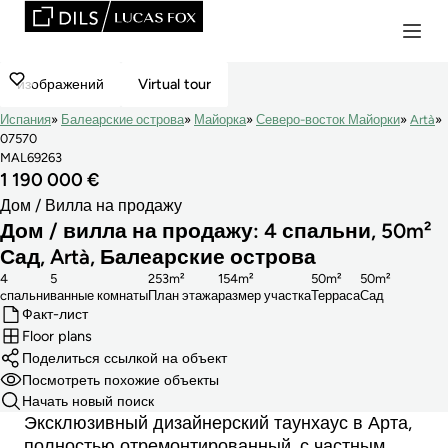
изображений
Virtual tour
Испания
Балеарские острова
Майорка
Северо-восток Майорки
Artà
07570
MAL69263
1 190 000 €
Дом / Вилла на продажу
Дом / вилла на продажу: 4 спальни, 50m²
Сад, Artà, Балеарские острова
4
5
253m²
154m²
50m²
50m²
cпальни
ванные комнаты
План этажа
размер участка
Терраса
Сад
Факт-лист
Floor plans
Поделиться ссылкой на объект
Посмотреть похожие объекты
Начать новый поиск
Эксклюзивный дизайнерский таунхаус в Арта,
полностью отремонтированный, с частным