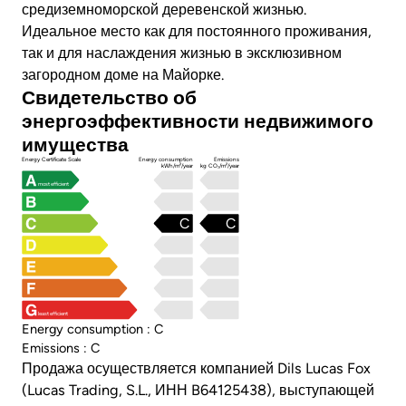
средиземноморской деревенской жизнью.
Идеальное место как для постоянного проживания,
так и для наслаждения жизнью в эксклюзивном
загородном доме на Майорке.
Свидетельство об
энергоэффективности недвижимого
имущества
Energy Certificate Scale
Energy consumption
Emissions
kWh/m²/year
kg CO₂/m²/year
most efficient
C
C
least efficient
Energy consumption : C
Emissions : C
Продажа осуществляется компанией Dils Lucas Fox
(Lucas Trading, S.L., ИНН B64125438), выступающей