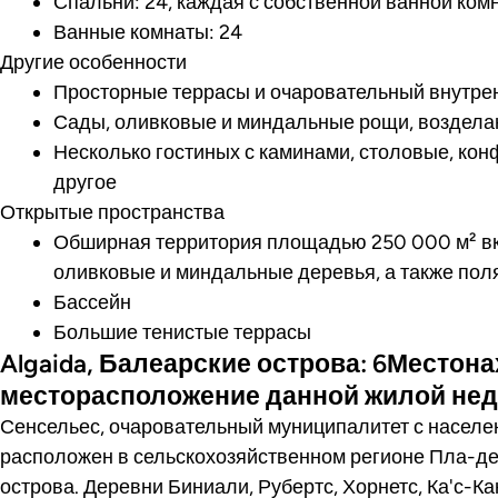
Спальни: 24, каждая с собственной ванной ком
Ванные комнаты: 24
Другие особенности
Просторные террасы и очаровательный внутре
Сады, оливковые и миндальные рощи, воздела
Несколько гостиных с каминами, столовые, ко
другое
Открытые пространства
Обширная территория площадью 250 000 м² в
оливковые и миндальные деревья, а также поля
Бассейн
Большие тенистые террасы
Algaida, Балеарские острова: 6Местон
месторасположение данной жилой не
Сенсельес, очаровательный муниципалитет с населе
расположен в сельскохозяйственном регионе Пла-де
острова. Деревни Биниали, Рубертс, Хорнетс, Ка'с-К