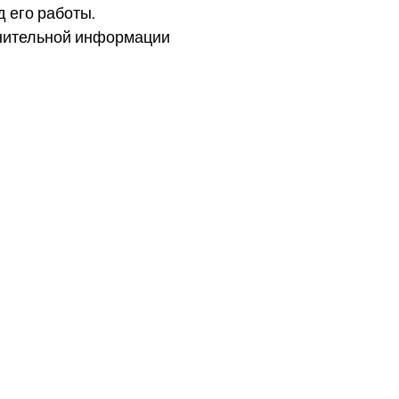
 его работы.
лнительной информации
део