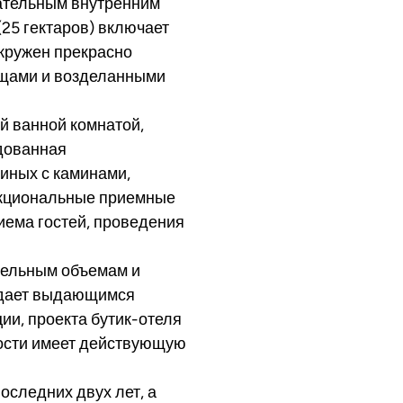
вательным внутренним
25 гектаров) включает
окружен прекрасно
щами и возделанными
й ванной комнатой,
дованная
иных с каминами,
нкциональные приемные
ема гостей, проведения
тельным объемам и
адает выдающимся
ии, проекта бутик-отеля
ости имеет действующую
оследних двух лет, а