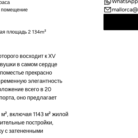
WhatsApp
раса
mallorca@
 помещение
ая площадь 2 134m²
оторого восходит к XV
евушки в самом сердце
 поместье прекрасно
временную элегантность
ложение всего в 20
порта, оно предлагает
м², включая 1143 м² жилой
ительные постройки,
у с затененными