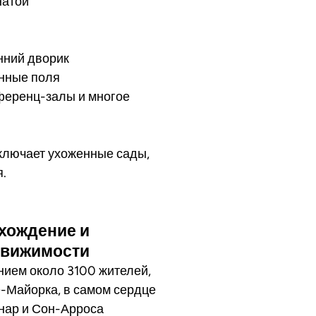
натой
нний дворик
нные поля
нференц-залы и многое
ключает ухоженные сады,
.
ахождение и
движимости
нием около 3100 жителей,
-Майорка, в самом сердце
анар и Сон-Арроса