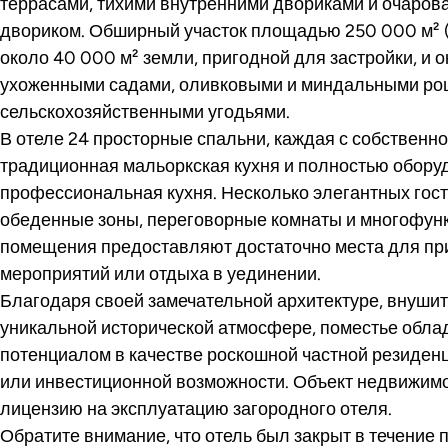
террасами, тихими внутренними двориками и очаро
двориком. Обширный участок площадью 250 000 м² (
около 40 000 м² земли, пригодной для застройки, и 
ухоженными садами, оливковыми и миндальными ро
сельскохозяйственными угодьями.
В отеле 24 просторные спальни, каждая с собственно
традиционная мальоркская кухня и полностью обору
профессиональная кухня. Несколько элегантных гост
обеденные зоны, переговорные комнаты и многофу
помещения предоставляют достаточно места для при
мероприятий или отдыха в уединении.
Благодаря своей замечательной архитектуре, внуши
уникальной исторической атмосфере, поместье обл
потенциалом в качестве роскошной частной резиденц
или инвестиционной возможности. Объект недвижим
лицензию на эксплуатацию загородного отеля.
Обратите внимание, что отель был закрыт в течение п