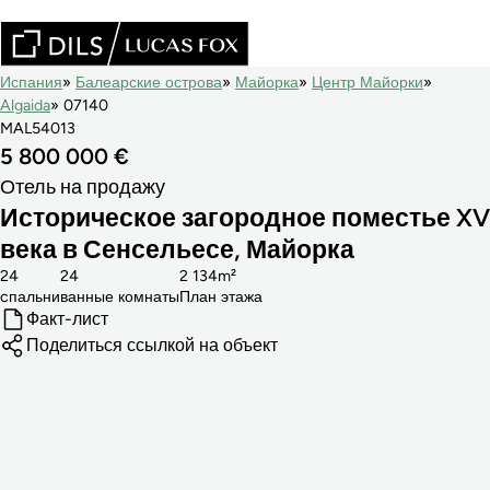
Испания
Балеарские острова
Майорка
Центр Майорки
Algaida
07140
MAL54013
5 800 000 €
Отель на продажу
Историческое загородное поместье XV
века в Сенсельесе, Майорка
24
24
2 134m²
cпальни
ванные комнаты
План этажа
Факт-лист
Поделиться ссылкой на объект