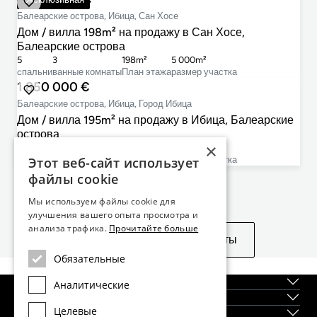
Балеарские острова, Ибица, Сан Хосе
Дом / вилла 198m² на продажу в Сан Хосе,
Балеарские острова
5
3
198m²
5 000m²
cпальни
ванные комнаты
План этажа
размер участка
1 850 000 €
Балеарские острова, Ибица, Город Ибица
Дом / вилла 195m² на продажу в Ибица, Балеарские
острова
×
4
2
195m²
2 338m²
cпальни
ванные комнаты
План этажа
размер участка
Этот веб-сайт использует
файлы cookie
Не нашли то, что искали?
Мы используем файлы cookie для
улучшения вашего опыта просмотра и
анализа трафика.
Прочитайте больше
Посмотреть похожие объекты
Обязательные
О нас
Аналитические
Регионы
Целевые
Новостройки