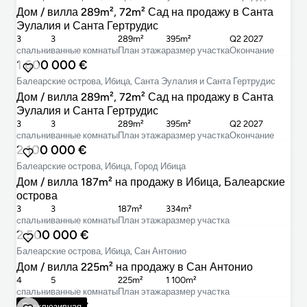
Дом / вилла 289m², 72m² Сад на продажу в Санта
Эулалия и Санта Гертрудис
3
3
289m²
395m²
Q2 2027
cпальни
ванные комнаты
План этажа
размер участка
Окончание
1 600 000 €
Балеарские острова, Ибица, Санта Эулалия и Санта Гертрудис
Дом / вилла 289m², 72m² Сад на продажу в Санта
Эулалия и Санта Гертрудис
3
3
289m²
395m²
Q2 2027
cпальни
ванные комнаты
План этажа
размер участка
Окончание
2 100 000 €
Балеарские острова, Ибица, Город Ибица
Дом / вилла 187m² на продажу в Ибица, Балеарские
острова
3
3
187m²
334m²
cпальни
ванные комнаты
План этажа
размер участка
2 500 000 €
Балеарские острова, Ибица, Сан Антонио
Дом / вилла 225m² на продажу в Сан Антонио
4
5
225m²
1 100m²
cпальни
ванные комнаты
План этажа
размер участка
2 500 000 €
Эксклюзивная