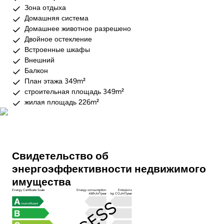
Зона отдыха
Домашняя система
Домашнее животное разрешено
Двойное остекление
Встроенные шкафы
Внешний
Балкон
План этажа 349m²
строительная площадь 349m²
жилая площадь 226m²
Фото
Свидетельство об
энергоэффективности недвижимого
имущества
Energy Certificate Scale
Energy consumption
Emissions
kWh/m²/year
kg CO₂/m²/year
most efficient