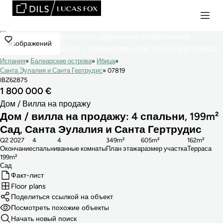
изображений
Испания
Балеарские острова
Ибица
Санта Эулалия и Санта Гертрудис
07819
IBZ62875
1 800 000 €
Дом / Вилла на продажу
Дом / вилла на продажу: 4 спальни, 199m²
Сад, Санта Эулалия и Санта Гертрудис
Q2 2027
4
4
349m²
605m²
162m²
Окончание
cпальни
ванные комнаты
План этажа
размер участка
Терраса
199m²
Сад
Факт-лист
Floor plans
Поделиться ссылкой на объект
Посмотреть похожие объекты
Начать новый поиск