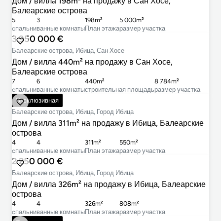
Дом / вилла 198m² на продажу в Сан Хосе,
Балеарские острова
5
3
198m²
5 000m²
cпальни
ванные комнаты
План этажа
размер участка
3 950 000 €
Балеарские острова, Ибица, Сан Хосе
Дом / вилла 440m² на продажу в Сан Хосе,
Балеарские острова
7
6
440m²
8 784m²
cпальни
ванные комнаты
строительная площадь
размер участка
2 995 000 €
Эксклюзивная
Балеарские острова, Ибица, Город Ибица
Дом / вилла 311m² на продажу в Ибица, Балеарские
острова
4
4
311m²
550m²
cпальни
ванные комнаты
План этажа
размер участка
2 250 000 €
Балеарские острова, Ибица, Город Ибица
Дом / вилла 326m² на продажу в Ибица, Балеарские
острова
4
4
326m²
808m²
cпальни
ванные комнаты
План этажа
размер участка