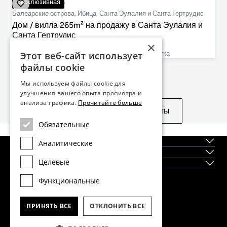
2 950 000 €
Эксклюзивная
Балеарские острова, Ибица, Санта Эулалия и Санта Гертрудис
Дом / вилла 265m² на продажу в Санта Эулалия и
Санта Гертрудис
×
5
4
265m²
503m²
cпальни
ванные комнаты
План этажа
размер участка
Этот веб-сайт использует
файлы cookie
Не нашли то, что искали?
Мы используем файлы cookie для
улучшения вашего опыта просмотра и
анализа трафика.
Прочитайте больше
Посмотреть похожие объекты
Обязательные
О нас
Аналитические
Регионы
Целевые
Новостройки
Функциональные
Главный офис Dils Lucas Fox в Барселоне
тел.
(+34) 933 562 989
ПРИНЯТЬ ВСЕ
ОТКЛОНИТЬ ВСЕ
факс
(+34) 933 041 848
info@lucasfox.com