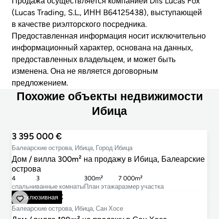
Продажа осуществляется компанией Dils Lucas Fox
(Lucas Trading, S.L., ИНН B64125438), выступающей
в качестве риэлторского посредника.
Предоставленная информация носит исключительно
информационный характер, основана на данных,
предоставленных владельцем, и может быть
изменена. Она не является договорным
предложением.
Похожие объекты недвижимости
Ибица
3 395 000 €
Балеарские острова, Ибица, Город Ибица
Дом / вилла 300m² на продажу в Ибица, Балеарские
острова
4
3
300m²
7 000m²
cпальни
ванные комнаты
План этажа
размер участка
2 500 000 €
Эксклюзивная
Балеарские острова, Ибица, Сан Хосе