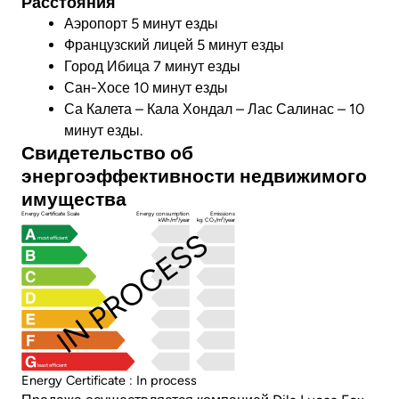
Расстояния
Аэропорт 5 минут езды
Французский лицей 5 минут езды
Город Ибица 7 минут езды
Сан-Хосе 10 минут езды
Са Калета – Кала Хондал – Лас Салинас – 10
минут езды.
Свидетельство об
энергоэффективности недвижимого
имущества
Energy Certificate Scale
Energy consumption
Emissions
kWh/m²/year
kg CO₂/m²/year
IN PROCESS
most efficient
least efficient
Energy Certificate : In process