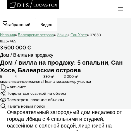
изображений
Видео
Испания
Балеарские острова
Ибица
Сан Хосе
07830
IBZ57465
3 500 000 €
Дом / Вилла на продажу
Дом / вилла на продажу: 5 спальни, Сан
Хосе, Балеарские острова
5
4
330m²
2 000m²
cпальни
ванные комнаты
План этажа
размер участка
Факт-лист
Поделиться ссылкой на объект
Посмотреть похожие объекты
Начать новый поиск
Очаровательный загородный дом недалеко от
города Ибица с 4 спальнями и студией,
бассейном с соленой водой, лицензией на